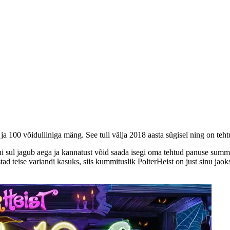
a 100 võiduliiniga mäng. See tuli välja 2018 aasta sügisel ning on teh
i sul jagub aega ja kannatust võid saada isegi oma tehtud panuse summa
tad teise variandi kasuks, siis kummituslik PolterHeist on just sinu jaok