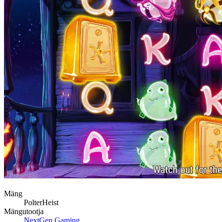
Mäng
PolterHeist
Mängutootja
NextGen Gaming