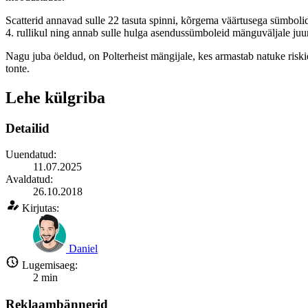
Scatterid annavad sulle 22 tasuta spinni, kõrgema väärtusega sümboli
4. rullikul ning annab sulle hulga asendussümboleid mänguväljale ju
Nagu juba öeldud, on Polterheist mängijale, kes armastab natuke riskid
tonte.
Lehe külgriba
Detailid
Uuendatud:
11.07.2025
Avaldatud:
26.10.2018
Kirjutas:
Daniel
Lugemisaeg:
2
min
Reklaambännerid