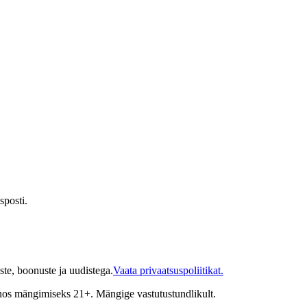
sposti.
te, boonuste ja uudistega.
Vaata privaatsuspoliitikat.
inos mängimiseks 21+. Mängige vastutustundlikult.