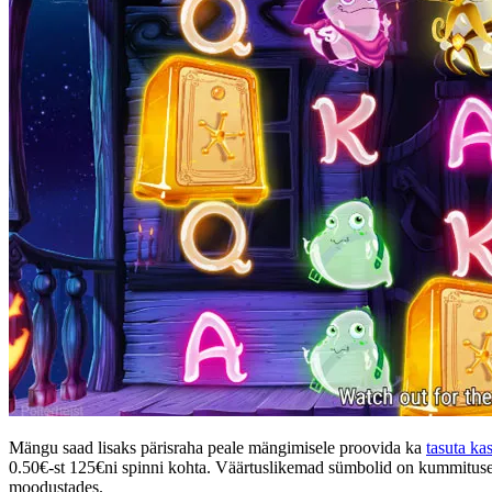
Mängu saad lisaks pärisraha peale mängimisele proovida ka
tasuta ka
0.50€-st 125€ni spinni kohta. Väärtuslikemad sümbolid on kummituse
moodustades.