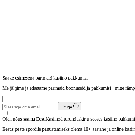
Saage esimesena parimaid kasiino pakkumisi
Me jälgime ja edastame parimaid boonuseid ja pakkumisi - mitte rämp
Liituge
Olen nõus saama EestiKasiinod turunduskirju seoses kasiino pakkumis
Eestis peate spordile panustamiseks olema 18+ aastane ja online kasi