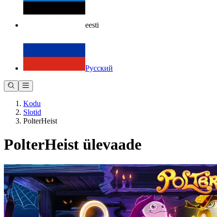
eesti
Русский
Kodu
Slotid
PolterHeist
PolterHeist ülevaade