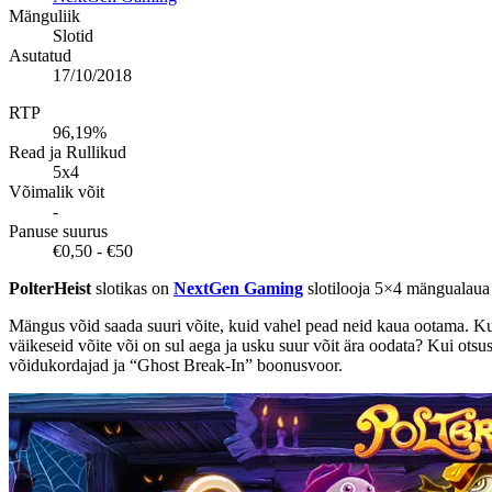
Mänguliik
Slotid
Asutatud
17/10/2018
RTP
96,19%
Read ja Rullikud
5x4
Võimalik võit
-
Panuse suurus
€0,50 - €50
PolterHeist
slotikas on
NextGen Gaming
slotilooja 5×4 mängualaua j
Mängus võid saada suuri võite, kuid vahel pead neid kaua ootama. Ku
väikeseid võite või on sul aega ja usku suur võit ära oodata? Kui otsus
võidukordajad ja “Ghost Break-In” boonusvoor.