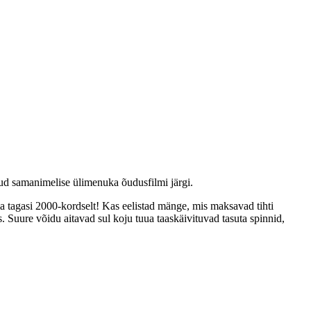
tud samanimelise ülimenuka õudusfilmi järgi.
 tagasi 2000-kordselt! Kas eelistad mänge, mis maksavad tihti
s. Suure võidu aitavad sul koju tuua taaskäivituvad tasuta spinnid,