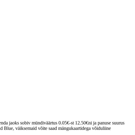
 enda jaoks sobiv mündiväärtus 0.05€-st 12.50€ni ja panuse suurus
d Blue, väiksemaid võite saad mängukaartidega võiduliine