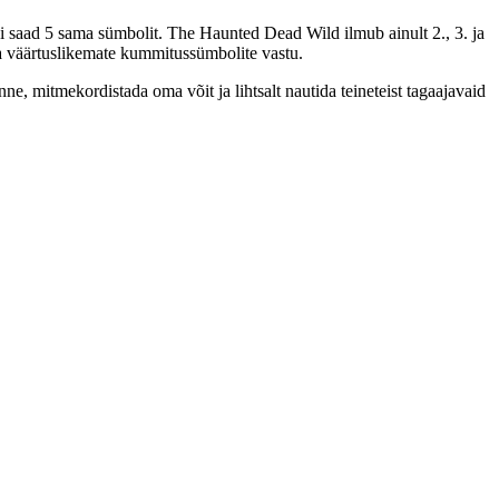
ui saad 5 sama sümbolit. The Haunted Dead Wild ilmub ainult 2., 3. ja
a väärtuslikemate kummitussümbolite vastu.
ne, mitmekordistada oma võit ja lihtsalt nautida teineteist tagaajavaid