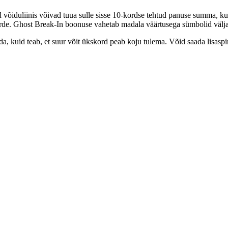
d võiduliinis võivad tuua sulle sisse 10-kordse tehtud panuse summa, k
urde. Ghost Break-In boonuse vahetab madala väärtusega sümbolid välj
a, kuid teab, et suur võit ükskord peab koju tulema. Võid saada lisaspin