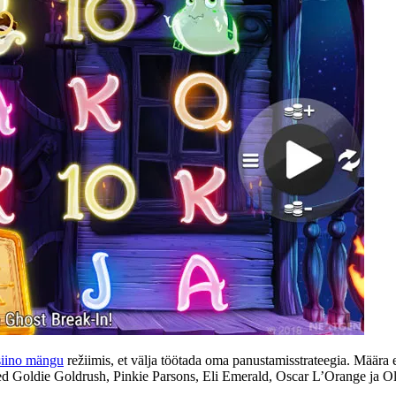
siino mängu
režiimis, et välja töötada oma panustamisstrateegia. Määra
d Goldie Goldrush, Pinkie Parsons, Eli Emerald, Oscar L’Orange ja Ol