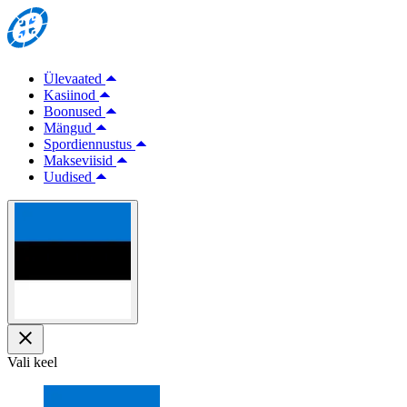
Ülevaated
Kasiinod
Boonused
Mängud
Spordiennustus
Makseviisid
Uudised
Vali keel