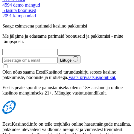
4594
demo mängud
5
tasuta boonused
2091
kampaaniad
Saage esimesena parimaid kasiino pakkumisi
Me jälgime ja edastame parimaid boonuseid ja pakkumisi - mitte
rämpsposti.
Liituge
Olen nõus saama EestiKasiinod turunduskirju seoses kasiino
pakkumiste, boonuste ja uudistega.
Vaata privaatsuspoliitikat.
Eestis peate spordile panustamiseks olema 18+ aastane ja online
kasiinos mängimiseks 21+. Mängige vastutustundlikult.
EestiKasiinod.info on teile teejuhiks online hasartmängude maailma,
pakkudes ülevaateid valdkonna arengust ja viimastest trendidest.