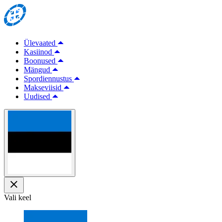
Ülevaated
Kasiinod
Boonused
Mängud
Spordiennustus
Makseviisid
Uudised
Vali keel