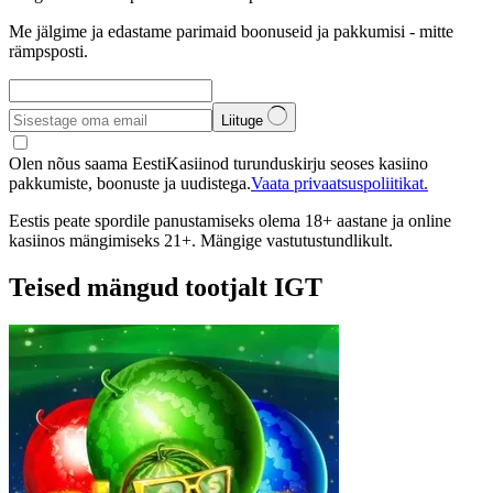
Me jälgime ja edastame parimaid boonuseid ja pakkumisi - mitte
rämpsposti.
Liituge
Olen nõus saama EestiKasiinod turunduskirju seoses kasiino
pakkumiste, boonuste ja uudistega.
Vaata privaatsuspoliitikat.
Eestis peate spordile panustamiseks olema 18+ aastane ja online
kasiinos mängimiseks 21+. Mängige vastutustundlikult.
Teised mängud tootjalt IGT