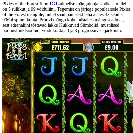
Pixies of the Forest II on
IGT
-nimelise mängulooja slotikas, millel
on 5 rullikut ja 99 võiduliini. Tegemist on järjega populaarsele Pixies
of the Forest mängule, millel saad panuseid teha alates 33 sendist
99€ni spinni kohta. Proovi mängu kohe mistahes mänguseadmel,
sest adrenaliini tõstavad lakke Kukkuvad Sümbolid, müstilised
boonusfunktsioonid, võidukordajad ja 3 progressiivset jackpotti.