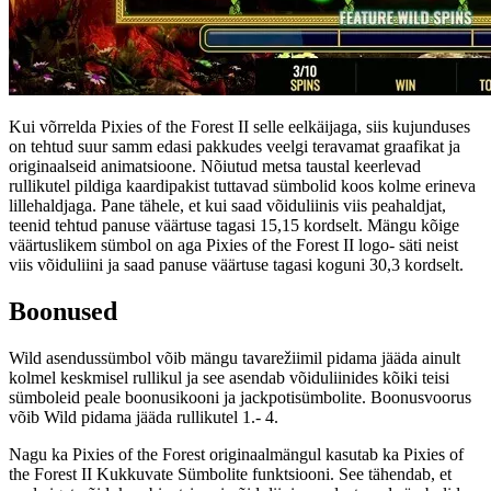
Kui võrrelda Pixies of the Forest II selle eelkäijaga, siis kujunduses
on tehtud suur samm edasi pakkudes veelgi teravamat graafikat ja
originaalseid animatsioone. Nõiutud metsa taustal keerlevad
rullikutel pildiga kaardipakist tuttavad sümbolid koos kolme erineva
lillehaldjaga. Pane tähele, et kui saad võiduliinis viis peahaldjat,
teenid tehtud panuse väärtuse tagasi 15,15 kordselt. Mängu kõige
väärtuslikem sümbol on aga Pixies of the Forest II logo- säti neist
viis võiduliini ja saad panuse väärtuse tagasi koguni 30,3 kordselt.
Boonused
Wild asendussümbol võib mängu tavarežiimil pidama jääda ainult
kolmel keskmisel rullikul ja see asendab võiduliinides kõiki teisi
sümboleid peale boonusikooni ja jackpotisümbolite. Boonusvoorus
võib Wild pidama jääda rullikutel 1.- 4.
Nagu ka Pixies of the Forest originaalmängul kasutab ka Pixies of
the Forest II Kukkuvate Sümbolite funktsiooni. See tähendab, et