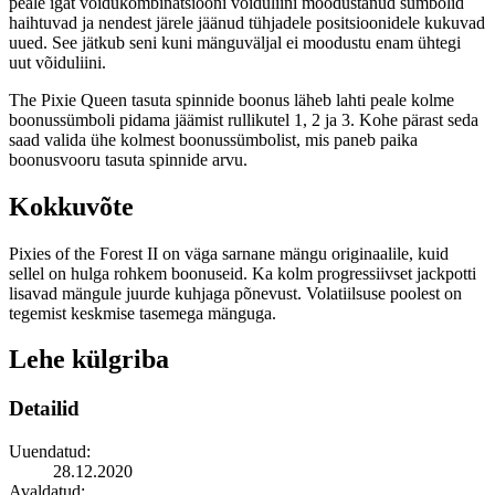
peale igat võidukombinatsiooni võiduliini moodustanud sümbolid
haihtuvad ja nendest järele jäänud tühjadele positsioonidele kukuvad
uued. See jätkub seni kuni mänguväljal ei moodustu enam ühtegi
uut võiduliini.
The Pixie Queen tasuta spinnide boonus läheb lahti peale kolme
boonussümboli pidama jäämist rullikutel 1, 2 ja 3. Kohe pärast seda
saad valida ühe kolmest boonussümbolist, mis paneb paika
boonusvooru tasuta spinnide arvu.
Kokkuvõte
Pixies of the Forest II on väga sarnane mängu originaalile, kuid
sellel on hulga rohkem boonuseid. Ka kolm progressiivset jackpotti
lisavad mängule juurde kuhjaga põnevust. Volatiilsuse poolest on
tegemist keskmise tasemega mänguga.
Lehe külgriba
Detailid
Uuendatud:
28.12.2020
Avaldatud: