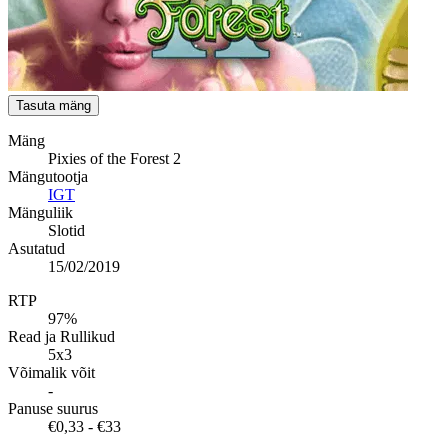
Tasuta mäng
Mäng
Pixies of the Forest 2
Mängutootja
IGT
Mänguliik
Slotid
Asutatud
15/02/2019
RTP
97%
Read ja Rullikud
5x3
Võimalik võit
-
Panuse suurus
€0,33 - €33