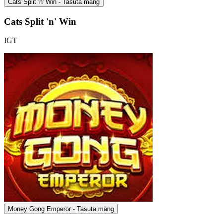
Cats Split 'n' Win - Tasuta mäng
Cats Split 'n' Win
IGT
Money Gong Emperor - Tasuta mäng