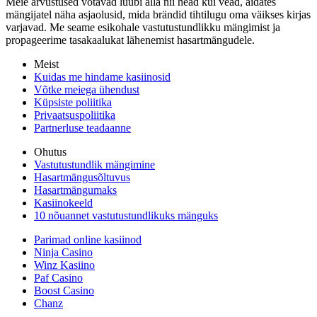
Meie arvustused võtavad luubi alla nii head kui vead, aidates
mängijatel näha asjaolusid, mida brändid tihtilugu oma väikses kirjas
varjavad. Me seame esikohale vastutustundlikku mängimist ja
propageerime tasakaalukat lähenemist hasartmängudele.
Meist
Kuidas me hindame kasiinosid
Võtke meiega ühendust
Küpsiste poliitika
Privaatsuspoliitika
Partnerluse teadaanne
Ohutus
Vastutustundlik mängimine
Hasartmängusõltuvus
Hasartmängumaks
Kasiinokeeld
10 nõuannet vastutustundlikuks mänguks
Parimad online kasiinod
Ninja Casino
Winz Kasiino
Paf Casino
Boost Casino
Chanz