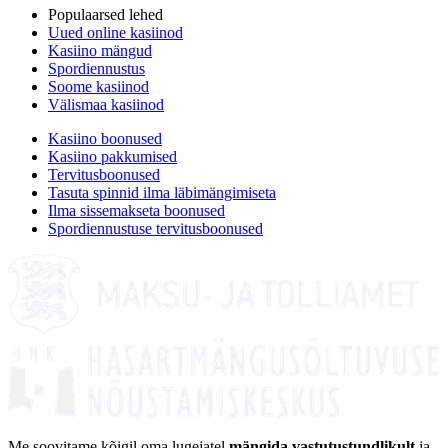
Populaarsed lehed
Uued online kasiinod
Kasiino mängud
Spordiennustus
Soome kasiinod
Välismaa kasiinod
Kasiino boonused
Kasiino pakkumised
Tervitusboonused
Tasuta spinnid ilma läbimängimiseta
Ilma sissemakseta boonused
Spordiennustuse tervitusboonused
Me soovitame kõigil oma lugejatel
mängida vastutustundlikult
ja