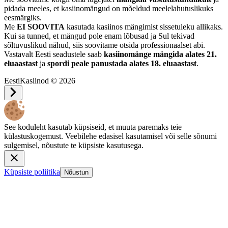
pidada meeles, et kasiinomängud on mõeldud meelelahutuslikuks
eesmärgiks.
Me
EI SOOVITA
kasutada kasiinos mängimist sissetuleku allikaks.
Kui sa tunned, et mängud pole enam lõbusad ja Sul tekivad
sõltuvuslikud nähud, siis soovitame otsida professionaalset abi.
Vastavalt Eesti seadustele saab
kasiinomänge mängida alates 21.
eluaastast
ja
spordi peale panustada alates 18. eluaastast
.
EestiKasiinod © 2026
See koduleht kasutab küpsiseid, et muuta paremaks teie
külastuskogemust. Veebilehe edasisel kasutamisel või selle sõnumi
sulgemisel, nõustute te küpsiste kasutusega.
Küpsiste poliitika
Nõustun