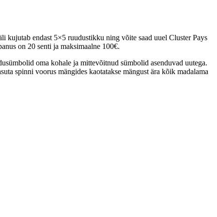
kujutab endast 5×5 ruudustikku ning võite saad uuel Cluster Pays
 panus on 20 senti ja maksimaalne 100€.
dusümbolid oma kohale ja mittevõitnud sümbolid asenduvad uutega.
a tasuta spinni voorus mängides kaotatakse mängust ära kõik madalama