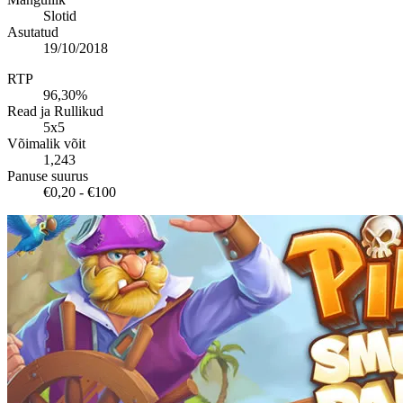
Slotid
Asutatud
19/10/2018
RTP
96,30%
Read ja Rullikud
5x5
Võimalik võit
1,243
Panuse suurus
€0,20 - €100