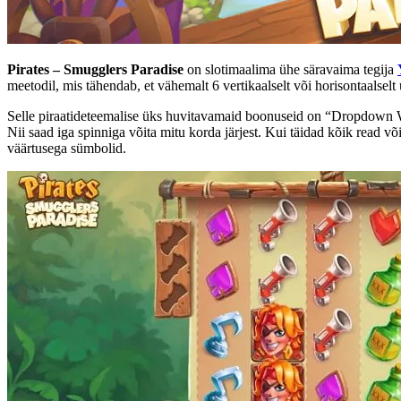
Pirates – Smugglers Paradise
on slotimaalima ühe säravaima tegija
meetodil, mis tähendab, et vähemalt 6 vertikaalselt või horisontaalse
Selle piraatideteemalise üks huvitavamaid boonuseid on “Dropdown 
Nii saad iga spinniga võita mitu korda järjest. Kui täidad kõik read
väärtusega sümbolid.