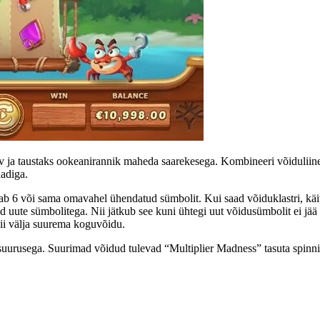
aev ja taustaks ookeanirannik maheda saarekesega. Kombineeri võidulii
aadiga.
sab 6 või sama omavahel ühendatud sümbolit. Kui saad võiduklastri, k
ute sümbolitega. Nii jätkub see kuni ühtegi uut võidusümbolit ei jää 
ii välja suurema koguvõidu.
a suurusega. Suurimad võidud tulevad “Multiplier Madness” tasuta spin