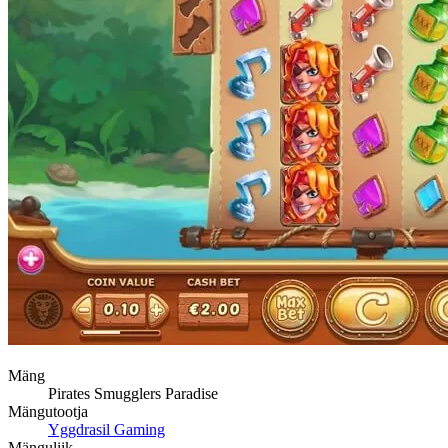
Mäng
Pirates Smugglers Paradise
Mängutootja
Yggdrasil Gaming
Mänguliik