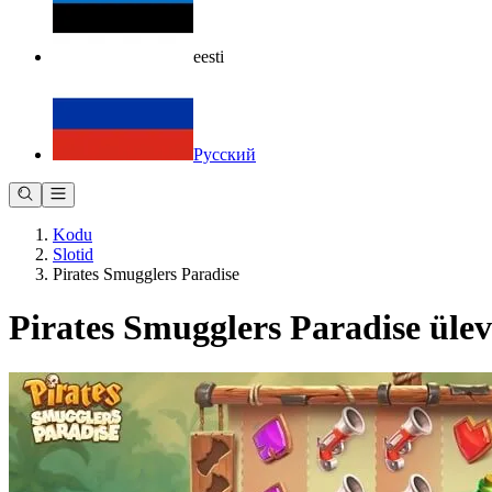
eesti
Русский
Kodu
Slotid
Pirates Smugglers Paradise
Pirates Smugglers Paradise üle