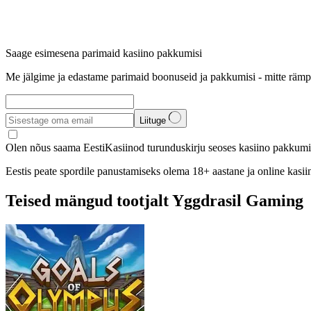
Saage esimesena parimaid kasiino pakkumisi
Me jälgime ja edastame parimaid boonuseid ja pakkumisi - mitte rämp
Liituge
Olen nõus saama EestiKasiinod turunduskirju seoses kasiino pakkumis
Eestis peate spordile panustamiseks olema 18+ aastane ja online kasi
Teised mängud tootjalt Yggdrasil Gaming