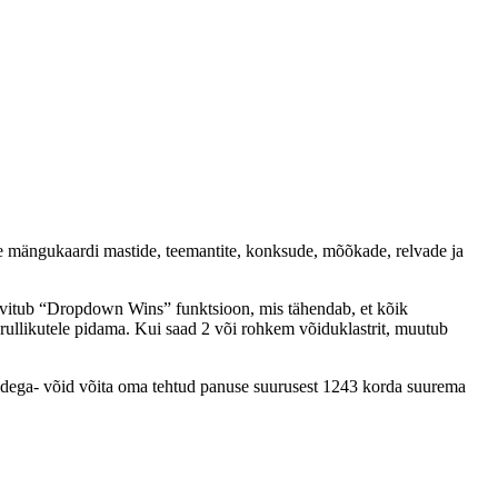
ne mängukaardi mastide, teemantite, konksude, mõõkade, relvade ja
äivitub “Dropdown Wins” funktsioon, mis tähendab, et kõik
rullikutele pidama. Kui saad 2 või rohkem võiduklastrit, muutub
nidega- võid võita oma tehtud panuse suurusest 1243 korda suurema