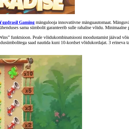
Yggdrasil Gaming
mängulooja innovatiivne mänguautomaat. Mänguväli 
lt ühenduses sama sümbolit garanteerib sulle rahalise võidu. Minimaalne
Wins” funktsioon. Peale võidukombinatsiooni moodustamist jäävad või
 võidusümbolitega saad nautida kuni 10-kordset võidukordajat. 3 erinev