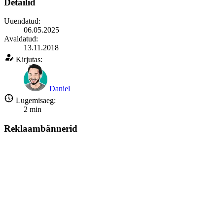
Detailid
Uuendatud:
06.05.2025
Avaldatud:
13.11.2018
Kirjutas:
Daniel
Lugemisaeg:
2
min
Reklaambännerid