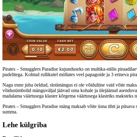
Pirates – Smugglers Paradise kujunduseks on multika-stiilis piraadil
pudelitega. Kohtud rullikutel möllates veel papagoide ja 3 erineva pir
Nagu enne juba öeldud, slotimängus ei ole võiduliine vaid võite mak
võidusümbolid mänguväljal jäävad oma kohale ja ülejäänud asenduvad u
madalama väärtusega klaster kõrgema väärtusega klastriks maksteks n
Pirates – Smugglers Paradise mäng maksab võite üsna tihti ja piisav
summa.
Lehe külgriba