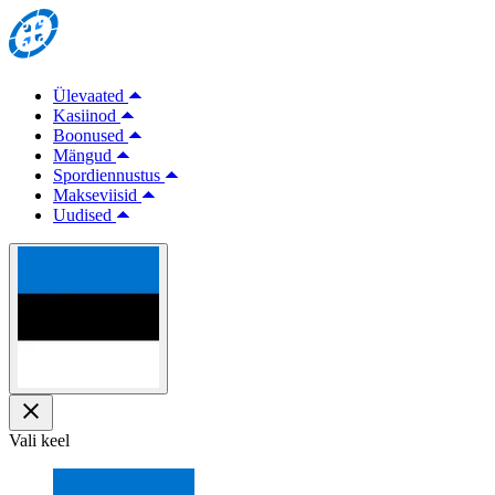
Ülevaated
Kasiinod
Boonused
Mängud
Spordiennustus
Makseviisid
Uudised
Vali keel