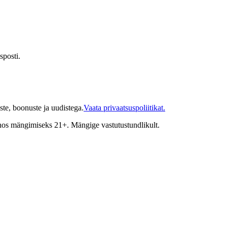
sposti.
te, boonuste ja uudistega.
Vaata privaatsuspoliitikat.
inos mängimiseks 21+. Mängige vastutustundlikult.