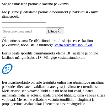
Saage esimesena parimaid kasiino pakkumisi
Me jälgime ja edastame parimaid boonuseid ja pakkumisi - mitte
rämpsposti.
Liituge
Olen nõus saama EestiKasiinod turunduskirju seoses kasiino
pakkumiste, boonuste ja uudistega.
Vaata privaatsuspoliitikat.
Eestis peate spordile panustamiseks olema 18+ aastane ja online
kasiinos mängimiseks 21+. Mängige vastutustundlikult.
EestiKasiinod.info on teile teejuhiks online hasartmängude maailma,
pakkudes ülevaateid valdkonna arengust ja viimastest trendidest.
Meie arvustused võtavad luubi alla nii head kui vead, aidates
mängijatel näha asjaolusid, mida brändid tihtilugu oma väikses kirjas
varjavad. Me seame esikohale vastutustundlikku mängimist ja
propageerime tasakaalukat lähenemist hasartmängudele.