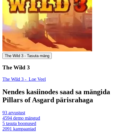
The Wild 3 - Tasuta mäng
The Wild 3
The Wild 3 -
Loe Veel
Nendes kasiinodes saad sa mängida
Pillars of Asgard pärisrahaga
93
arvustust
4594
demo mängud
5
tasuta boonused
2091
kampaaniad