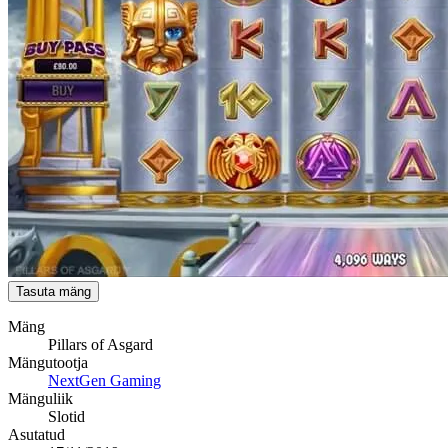
Tasuta mäng
Mäng
Pillars of Asgard
Mängutootja
NextGen Gaming
Mänguliik
Slotid
Asutatud