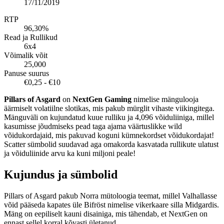
17/11/2019
RTP
96,30%
Read ja Rullikud
6x4
Võimalik võit
25,000
Panuse suurus
€0,25 - €10
Pillars of Asgard
on
NextGen Gaming
nimelise mängulooja
äärmiselt volatiilne slotikas, mis pakub mürglit vihaste viikingitega.
Mänguväli on kujundatud kuue rulliku ja 4,096 võiduliiniga, millel
kasumisse jõudmiseks pead taga ajama väärtuslikke wild
võidukordajaid, mis pakuvad koguni kümnekordset võidukordajat!
Scatter sümbolid suudavad aga omakorda kasvatada rullikute ulatust
ja võiduliinide arvu ka kuni miljoni peale!
Kujundus ja sümbolid
Pillars of Asgard pakub Norra mütoloogia teemat, millel Valhallasse
võid pääseda kapates üle Bifröst nimelise vikerkaare silla Midgardis.
Mäng on eepiliselt kauni disainiga, mis tähendab, et NextGen on
ennast sellel korral kõvasti ületanud.