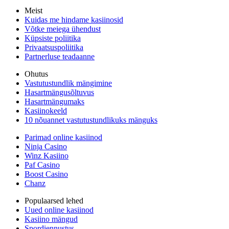
Meist
Kuidas me hindame kasiinosid
Võtke meiega ühendust
Küpsiste poliitika
Privaatsuspoliitika
Partnerluse teadaanne
Ohutus
Vastutustundlik mängimine
Hasartmängusõltuvus
Hasartmängumaks
Kasiinokeeld
10 nõuannet vastutustundlikuks mänguks
Parimad online kasiinod
Ninja Casino
Winz Kasiino
Paf Casino
Boost Casino
Chanz
Populaarsed lehed
Uued online kasiinod
Kasiino mängud
Spordiennustus