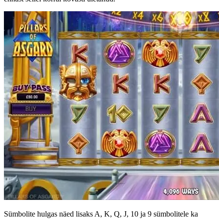
Sümbolite hulgas näed lisaks A, K, Q, J, 10 ja 9 sümbolitele ka