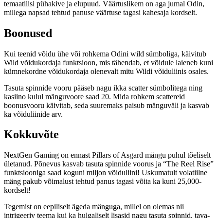
temaatilisi pühakive ja elupuud. Väärtuslikem on aga jumal Odin,
millega napsad tehtud panuse väärtuse tagasi kahesaja kordselt.
Boonused
Kui teenid võidu ühe või rohkema Odini wild sümboliga, käivitub
Wild võidukordaja funktsioon, mis tähendab, et võidule laieneb kuni
kümnekordne võidukordaja olenevalt mitu Wildi võiduliinis osales.
Tasuta spinnide vooru pääseb nagu ikka scatter sümbolitega ning
kasiino kulul mänguvoore saad 20. Mida rohkem scattereid
boonusvooru käivitab, seda suuremaks paisub mänguväli ja kasvab
ka võiduliinide arv.
Kokkuvõte
NextGen Gaming on ennast Pillars of Asgard mängu puhul tõeliselt
ületanud. Põnevus kasvab tasuta spinnide voorus ja “The Reel Rise”
funktsiooniga saad koguni miljon võiduliini! Uskumatult volatiilne
mäng pakub võimalust tehtud panus tagasi võita ka kuni 25,000-
kordselt!
Tegemist on eepiliselt ägeda mänguga, millel on olemas nii
intrigeeriv teema kui ka hulgaliselt lisasid nagu tasuta spinnid, tava-