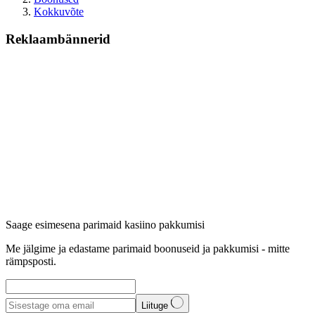
Kokkuvõte
Reklaambännerid
Saage esimesena parimaid kasiino pakkumisi
Me jälgime ja edastame parimaid boonuseid ja pakkumisi - mitte
rämpsposti.
Liituge