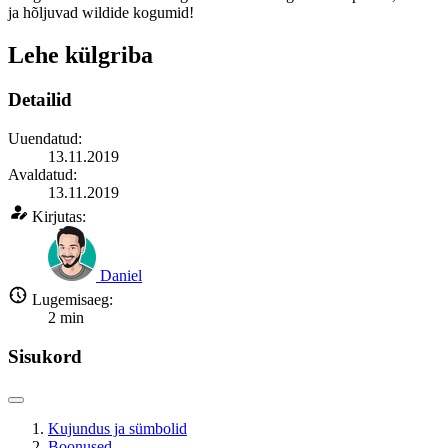
ja hõljuvad wildide kogumid!
Lehe külgriba
Detailid
Uuendatud:
13.11.2019
Avaldatud:
13.11.2019
Kirjutas:
Daniel
Lugemisaeg:
2
min
Sisukord
Kujundus ja sümbolid
Boonused