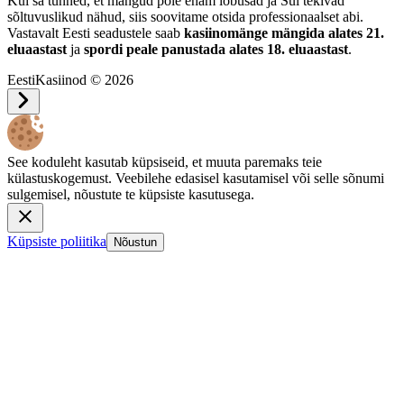
Kui sa tunned, et mängud pole enam lõbusad ja Sul tekivad
sõltuvuslikud nähud, siis soovitame otsida professionaalset abi.
Vastavalt Eesti seadustele saab
kasiinomänge mängida alates 21.
eluaastast
ja
spordi peale panustada alates 18. eluaastast
.
EestiKasiinod © 2026
See koduleht kasutab küpsiseid, et muuta paremaks teie
külastuskogemust. Veebilehe edasisel kasutamisel või selle sõnumi
sulgemisel, nõustute te küpsiste kasutusega.
Küpsiste poliitika
Nõustun