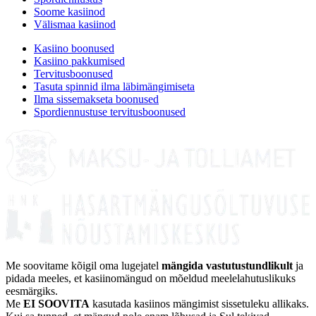
Soome kasiinod
Välismaa kasiinod
Kasiino boonused
Kasiino pakkumised
Tervitusboonused
Tasuta spinnid ilma läbimängimiseta
Ilma sissemakseta boonused
Spordiennustuse tervitusboonused
Me soovitame kõigil oma lugejatel
mängida vastutustundlikult
ja
pidada meeles, et kasiinomängud on mõeldud meelelahutuslikuks
eesmärgiks.
Me
EI SOOVITA
kasutada kasiinos mängimist sissetuleku allikaks.