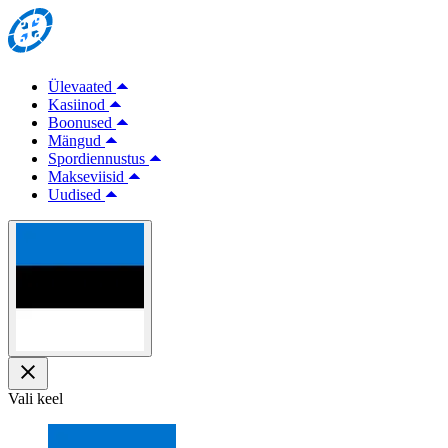
Ülevaated
Kasiinod
Boonused
Mängud
Spordiennustus
Makseviisid
Uudised
Vali keel