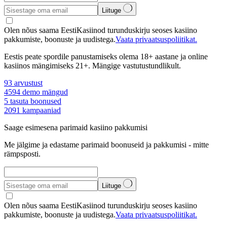
Liituge
Olen nõus saama EestiKasiinod turunduskirju seoses kasiino
pakkumiste, boonuste ja uudistega.
Vaata privaatsuspoliitikat.
Eestis peate spordile panustamiseks olema 18+ aastane ja online
kasiinos mängimiseks 21+. Mängige vastutustundlikult.
93
arvustust
4594
demo mängud
5
tasuta boonused
2091
kampaaniad
Saage esimesena parimaid kasiino pakkumisi
Me jälgime ja edastame parimaid boonuseid ja pakkumisi - mitte
rämpsposti.
Liituge
Olen nõus saama EestiKasiinod turunduskirju seoses kasiino
pakkumiste, boonuste ja uudistega.
Vaata privaatsuspoliitikat.