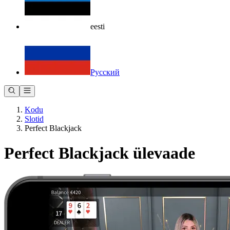
eesti
Русский
Kodu
Slotid
Perfect Blackjack
Perfect Blackjack ülevaade