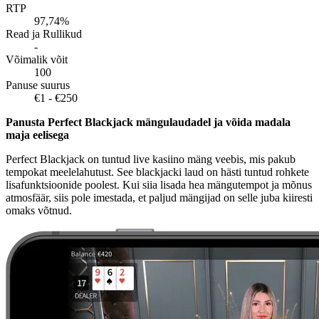
RTP
97,74%
Read ja Rullikud
-
Võimalik võit
100
Panuse suurus
€1 - €250
Panusta Perfect Blackjack mängulaudadel ja võida madala
maja eelisega
Perfect Blackjack on tuntud live kasiino mäng veebis, mis pakub
tempokat meelelahutust. See blackjacki laud on hästi tuntud rohkete
lisafunktsioonide poolest. Kui siia lisada hea mängutempot ja mõnus
atmosfäär, siis pole imestada, et paljud mängijad on selle juba kiiresti
omaks võtnud.