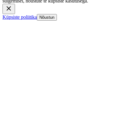
sulgemisel, nõustute te küpsiste kasutusega.
Küpsiste poliitika
Nõustun