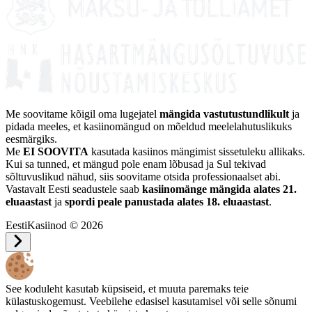
Me soovitame kõigil oma lugejatel
mängida vastutustundlikult
ja
pidada meeles, et kasiinomängud on mõeldud meelelahutuslikuks
eesmärgiks.
Me
EI SOOVITA
kasutada kasiinos mängimist sissetuleku allikaks.
Kui sa tunned, et mängud pole enam lõbusad ja Sul tekivad
sõltuvuslikud nähud, siis soovitame otsida professionaalset abi.
Vastavalt Eesti seadustele saab
kasiinomänge mängida alates 21.
eluaastast
ja
spordi peale panustada alates 18. eluaastast
.
EestiKasiinod © 2026
See koduleht kasutab küpsiseid, et muuta paremaks teie
külastuskogemust. Veebilehe edasisel kasutamisel või selle sõnumi