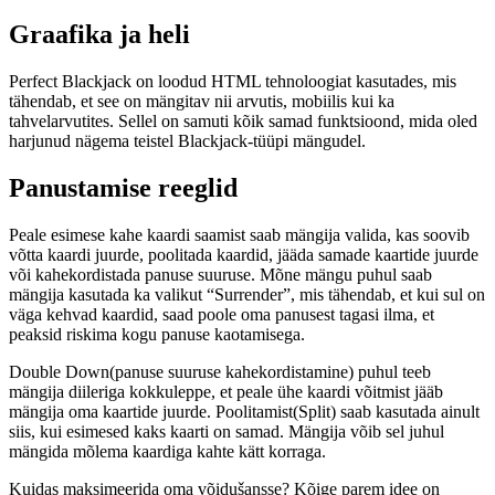
Graafika ja heli
Perfect Blackjack on loodud HTML tehnoloogiat kasutades, mis
tähendab, et see on mängitav nii arvutis, mobiilis kui ka
tahvelarvutites. Sellel on samuti kõik samad funktsioond, mida oled
harjunud nägema teistel Blackjack-tüüpi mängudel.
Panustamise reeglid
Peale esimese kahe kaardi saamist saab mängija valida, kas soovib
võtta kaardi juurde, poolitada kaardid, jääda samade kaartide juurde
või kahekordistada panuse suuruse. Mõne mängu puhul saab
mängija kasutada ka valikut “Surrender”, mis tähendab, et kui sul on
väga kehvad kaardid, saad poole oma panusest tagasi ilma, et
peaksid riskima kogu panuse kaotamisega.
Double Down(panuse suuruse kahekordistamine) puhul teeb
mängija diileriga kokkuleppe, et peale ühe kaardi võitmist jääb
mängija oma kaartide juurde. Poolitamist(Split) saab kasutada ainult
siis, kui esimesed kaks kaarti on samad. Mängija võib sel juhul
mängida mõlema kaardiga kahte kätt korraga.
Kuidas maksimeerida oma võidušansse? Kõige parem idee on