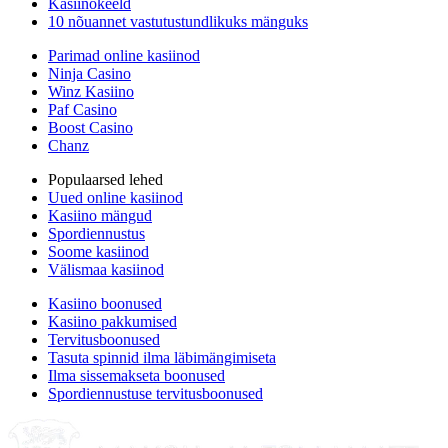
Kasiinokeeld
10 nõuannet vastutustundlikuks mänguks
Parimad online kasiinod
Ninja Casino
Winz Kasiino
Paf Casino
Boost Casino
Chanz
Populaarsed lehed
Uued online kasiinod
Kasiino mängud
Spordiennustus
Soome kasiinod
Välismaa kasiinod
Kasiino boonused
Kasiino pakkumised
Tervitusboonused
Tasuta spinnid ilma läbimängimiseta
Ilma sissemakseta boonused
Spordiennustuse tervitusboonused