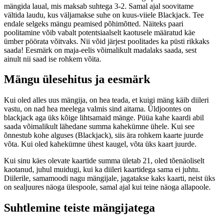
mängida laual, mis maksab suhtega 3-2. Samal ajal soovitame
vältida laudu, kus väljamakse suhe on kuus-viiele Blackjack. Tee
endale selgeks mängu peamised põhimõtted. Näiteks paari
poolitamine võib vabalt potentsiaalselt kaotusele määratud käe
ümber pöörata võitvaks. Nii võid järjest poolitades ka püsti rikkaks
saada! Eesmärk on maja-eelis võimalikult madalaks saada, sest
ainult nii saad ise rohkem võita.
Mängu ülesehitus ja eesmärk
Kui oled alles uus mängija, on hea teada, et kuigi mäng käib diileri
vastu, on nad hea meelega valmis sind aitama. Üldjoontes on
blackjack aga üks kõige lihtsamaid mänge. Püüa kahe kaardi abil
saada võimalikult lähedane summa kahekümne ühele. Kui see
õnnestub kohe alguses (Blackjack), siis ära rohkem kaarte juurde
võta. Kui oled kahekümne ühest kaugel, võta üks kaart juurde.
Kui sinu käes olevate kaartide summa ületab 21, oled tõenäoliselt
kaotanud, juhul muidugi, kui ka diileri kaartidega sama ei juhtu.
Diilerile, samamoodi nagu mängijale, jagatakse kaks kaarti, neist üks
on sealjuures näoga ülespoole, samal ajal kui teine näoga allapoole.
Suhtlemine teiste mängijatega