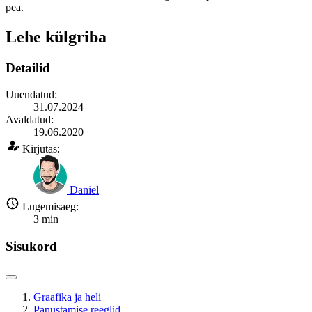
pea.
Lehe külgriba
Detailid
Uuendatud:
31.07.2024
Avaldatud:
19.06.2020
Kirjutas:
Daniel
Lugemisaeg:
3
min
Sisukord
Graafika ja heli
Panustamise reeglid