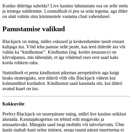
Kuidas diileriga suhelda? Live kasiino lahutamatu osa on selle melu
ja teistega suhtlemine. Loomulikult ei pea sa seda tegema, aga diiler
on alati valmis sinu küsimustele vastama chati vahendusel.
Panustamise valikud
Blackjack on mäng, milles oskused ja keskendumine tasub ennast
kuhjaga ära. Võid teha panuse selle peale, kas teed diilerile ära või
valida ka “kindlustuse”. Kindlustus (ing. keeles insurance) on
kõrvalpanus, mis tähendab, et iga võidetud euro eest saad kaks
korda rohkem raha.
Statistiliselt ei peeta kindlustust pikemas perspektiivis aga kuigi
heaks strateegiaks, sest diileril võib olla Blackjack vähem kui
kolmandikul kordadest. Kindlustust saad kasutada siis, kui diileri
avatud kaart on äss.
Kokkuvõte
Perfect Blackjack on suurepärane mäng, millel live kasiino seiklust
alustada. Kasutajakogemus on tehtud eriti mugavaks ja
arusaadavaks. Mängida saad isegi mobiilis või tahvelarvutis. Ühte
lauda mahub kuni seitse inimest, seega ruumi pärast muretsema ei