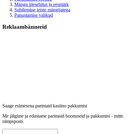
Mängu ülesehitus ja eesmärk
Suhtlemine teiste mängijatega
Panustamise valikud
Reklaambännerid
Saage esimesena parimaid kasiino pakkumisi
Me jälgime ja edastame parimaid boonuseid ja pakkumisi - mitte
rämpsposti.