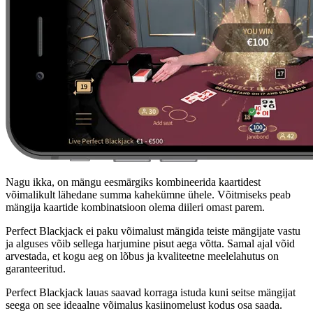
Nagu ikka, on mängu eesmärgiks kombineerida kaartidest
võimalikult lähedane summa kahekümne ühele. Võitmiseks peab
mängija kaartide kombinatsioon olema diileri omast parem.
Perfect Blackjack ei paku võimalust mängida teiste mängijate vastu
ja alguses võib sellega harjumine pisut aega võtta. Samal ajal võid
arvestada, et kogu aeg on lõbus ja kvaliteetne meelelahutus on
garanteeritud.
Perfect Blackjack lauas saavad korraga istuda kuni seitse mängijat
seega on see ideaalne võimalus kasiinomelust kodus osa saada.