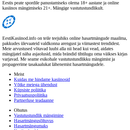
Eestis peate spordile panustamiseks olema 18+ aastane ja online
kasiinos mängimiseks 21+. Mängige vastutustundlikult.
EestiKasiinod.info on teile teejuhiks online hasartmängude maailma,
pakkudes ülevaateid valdkonna arengust ja viimastest trendidest.
Meie arvustused võtavad luubi alla nii head kui vead, aidates
mängijatel näha asjaolusid, mida brändid tihtilugu oma väikses kirjas
varjavad. Me seame esikohale vastutustundlikku mängimist ja
propageerime tasakaalukat lähenemist hasartmängudele.
Meist
Kuidas me hindame kasiinosid
Võtke meiega ühendust
Küpsiste poliitika
Privaatsuspoliitika
Partnerluse teadaanne
Ohutus
Vastutustundlik mängimine
Hasartmängusõltuvus
Hasartmängumaks