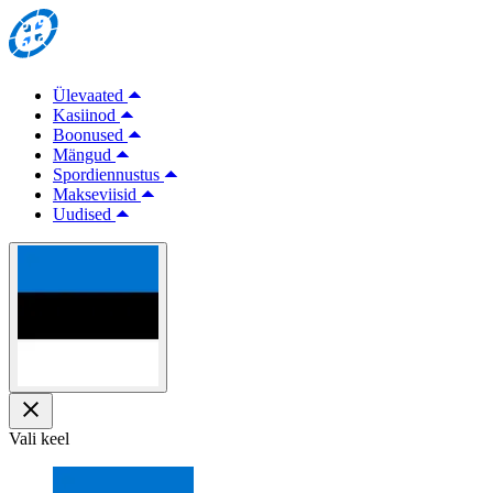
Ülevaated
Kasiinod
Boonused
Mängud
Spordiennustus
Makseviisid
Uudised
Vali keel