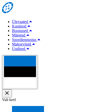
Ülevaated
Kasiinod
Boonused
Mängud
Spordiennustus
Makseviisid
Uudised
Vali keel