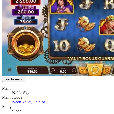
Tasuta mäng
Mäng
Noble Sky
Mängutootja
Neon Valley Studios
Mänguliik
Slotid