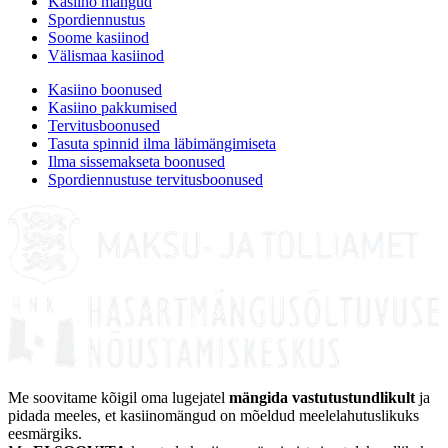
Kasiino mängud
Spordiennustus
Soome kasiinod
Välismaa kasiinod
Kasiino boonused
Kasiino pakkumised
Tervitusboonused
Tasuta spinnid ilma läbimängimiseta
Ilma sissemakseta boonused
Spordiennustuse tervitusboonused
Me soovitame kõigil oma lugejatel
mängida vastutustundlikult
ja
pidada meeles, et kasiinomängud on mõeldud meelelahutuslikuks
eesmärgiks.