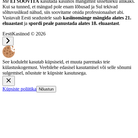
Me
EI SOOVITA
kasutada kasiinos mängimist sissetuleku allikaks.
Kui sa tunned, et mängud pole enam lõbusad ja Sul tekivad
sõltuvuslikud nähud, siis soovitame otsida professionaalset abi.
Vastavalt Eesti seadustele saab
kasiinomänge mängida alates 21.
eluaastast
ja
spordi peale panustada alates 18. eluaastast
.
EestiKasiinod © 2026
See koduleht kasutab küpsiseid, et muuta paremaks teie
külastuskogemust. Veebilehe edasisel kasutamisel või selle sõnumi
sulgemisel, nõustute te küpsiste kasutusega.
Küpsiste poliitika
Nõustun