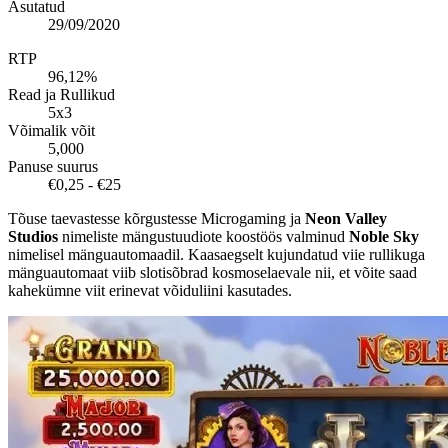
Asutatud
29/09/2020
RTP
96,12%
Read ja Rullikud
5x3
Võimalik võit
5,000
Panuse suurus
€0,25 - €25
Tõuse taevastesse kõrgustesse Microgaming ja
Neon Valley
Studios
nimeliste mängustuudiote koostöös valminud
Noble Sky
nimelisel mänguautomaadil. Kaasaegselt kujundatud viie rullikuga
mänguautomaat viib slotisõbrad kosmoselaevale nii, et võite saad
kahekümne viit erinevat võiduliini kasutades.