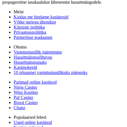
propageerime tasakaalukat lähenemist hasartmängudele.
Meist
Kuidas me hindame kasiinosid
Võtke meiega ühendust
Küpsiste poliitika
Privaatsuspoliitika
Partnerluse teadaanne
Ohutus
Vastutustundlik mängimine
Hasartmängusõltuvus
Hasartmängumaks
Kasiinokeeld
10 nõuannet vastutustundlikuks mänguks
Parimad online kasiinod
Ninja Casino
Winz Kasiino
Paf Casino
Boost Casino
Chanz
Populaarsed lehed
Uued online kasiinod