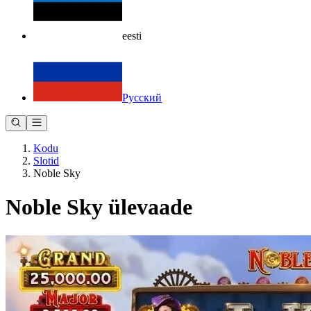
eesti
Русский
Kodu
Slotid
Noble Sky
Noble Sky ülevaade