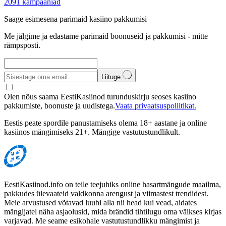
2091
kampaaniad
Saage esimesena parimaid kasiino pakkumisi
Me jälgime ja edastame parimaid boonuseid ja pakkumisi - mitte
rämpsposti.
Liituge
Olen nõus saama EestiKasiinod turunduskirju seoses kasiino
pakkumiste, boonuste ja uudistega.
Vaata privaatsuspoliitikat.
Eestis peate spordile panustamiseks olema 18+ aastane ja online
kasiinos mängimiseks 21+. Mängige vastutustundlikult.
EestiKasiinod.info on teile teejuhiks online hasartmängude maailma,
pakkudes ülevaateid valdkonna arengust ja viimastest trendidest.
Meie arvustused võtavad luubi alla nii head kui vead, aidates
mängijatel näha asjaolusid, mida brändid tihtilugu oma väikses kirjas
varjavad. Me seame esikohale vastutustundlikku mängimist ja