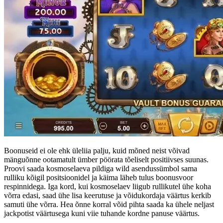
Boonuseid ei ole ehk üleliia palju, kuid mõned neist võivad
mänguõnne ootamatult ümber pöörata tõeliselt positiivses suunas.
Proovi saada kosmoselaeva pildiga wild asendussümbol sama
rulliku kõigil positsioonidel ja käima läheb tulus boonusvoor
respinnidega. Iga kord, kui kosmoselaev liigub rullikutel ühe koha
võrra edasi, saad ühe lisa keerutuse ja võidukordaja väärtus kerkib
samuti ühe võrra. Hea õnne korral võid pihta saada ka ühele neljast
jackpotist väärtusega kuni viie tuhande kordne panuse väärtus.