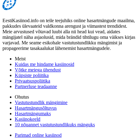
EestiKasiinod.info on teile teejuhiks online hasartmängude maailma,
pakkudes ülevaateid valdkonna arengust ja viimastest trendidest.
Meie arvustused võtavad luubi alla nii head kui vead, aidates
mängijatel näha asjaolusid, mida brändid tihtilugu oma väikses kirjas
varjavad. Me seame esikohale vastutustundlikku mängimist ja
propageerime tasakaalukat lähenemist hasartmängudele.
Meist
Kuidas me hindame kasiinosid
Võtke meiega ühendust
Küpsiste poliitika
Privaatsuspoliitika
Partnerluse teadaanne
Ohutus
Vastutustundlik mängimine
Hasartmängusõltuvus
Hasartmängumaks
Kasiinokeeld
10 nõuannet vastutustundlikuks mänguks
Parimad online kasiinod