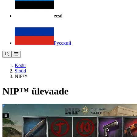
eesti
Русский
Kodu
Slotid
NIP™
NIP™ ülevaade