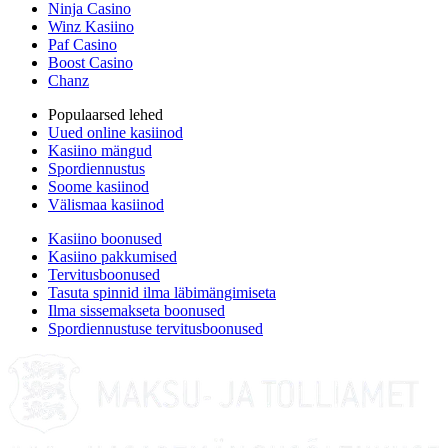
Ninja Casino
Winz Kasiino
Paf Casino
Boost Casino
Chanz
Populaarsed lehed
Uued online kasiinod
Kasiino mängud
Spordiennustus
Soome kasiinod
Välismaa kasiinod
Kasiino boonused
Kasiino pakkumised
Tervitusboonused
Tasuta spinnid ilma läbimängimiseta
Ilma sissemakseta boonused
Spordiennustuse tervitusboonused