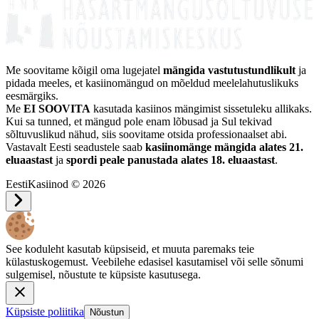
Me soovitame kõigil oma lugejatel
mängida vastutustundlikult
ja
pidada meeles, et kasiinomängud on mõeldud meelelahutuslikuks
eesmärgiks.
Me
EI SOOVITA
kasutada kasiinos mängimist sissetuleku allikaks.
Kui sa tunned, et mängud pole enam lõbusad ja Sul tekivad
sõltuvuslikud nähud, siis soovitame otsida professionaalset abi.
Vastavalt Eesti seadustele saab
kasiinomänge mängida alates 21.
eluaastast
ja
spordi peale panustada alates 18. eluaastast
.
EestiKasiinod © 2026
See koduleht kasutab küpsiseid, et muuta paremaks teie
külastuskogemust. Veebilehe edasisel kasutamisel või selle sõnumi
sulgemisel, nõustute te küpsiste kasutusega.
Küpsiste poliitika
Nõustun