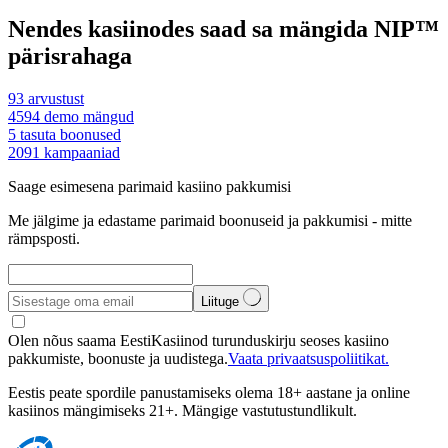
Nendes kasiinodes saad sa mängida NIP™
pärisrahaga
93
arvustust
4594
demo mängud
5
tasuta boonused
2091
kampaaniad
Saage esimesena parimaid kasiino pakkumisi
Me jälgime ja edastame parimaid boonuseid ja pakkumisi - mitte
rämpsposti.
Liituge
Olen nõus saama EestiKasiinod turunduskirju seoses kasiino
pakkumiste, boonuste ja uudistega.
Vaata privaatsuspoliitikat.
Eestis peate spordile panustamiseks olema 18+ aastane ja online
kasiinos mängimiseks 21+. Mängige vastutustundlikult.