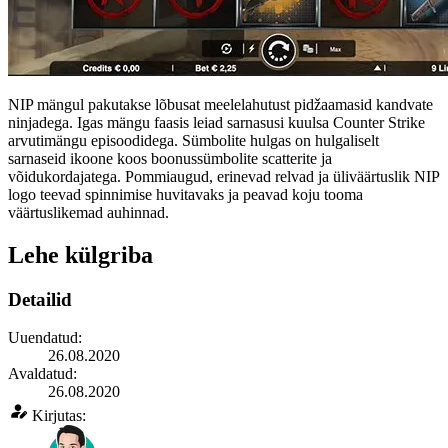
NIP mängul pakutakse lõbusat meelelahutust pidžaamasid kandvate
ninjadega. Igas mängu faasis leiad sarnasusi kuulsa Counter Strike
arvutimängu episoodidega. Sümbolite hulgas on hulgaliselt
sarnaseid ikoone koos boonussümbolite scatterite ja
võidukordajatega. Pommiaugud, erinevad relvad ja üliväärtuslik NIP
logo teevad spinnimise huvitavaks ja peavad koju tooma
väärtuslikemad auhinnad.
Lehe külgriba
Detailid
Uuendatud:
26.08.2020
Avaldatud:
26.08.2020
Kirjutas: