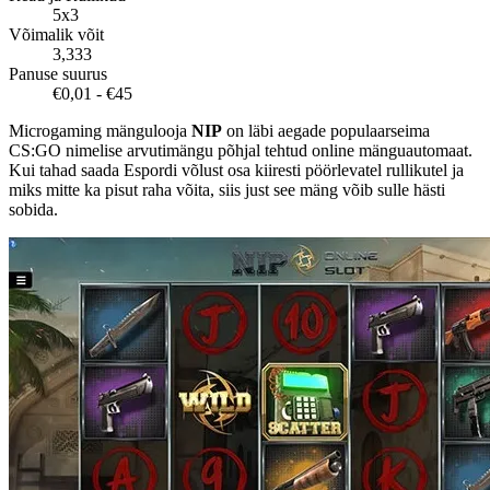
5x3
Võimalik võit
3,333
Panuse suurus
€0,01 - €45
Microgaming mängulooja
NIP
on läbi aegade populaarseima
CS:GO nimelise arvutimängu põhjal tehtud online mänguautomaat.
Kui tahad saada Espordi võlust osa kiiresti pöörlevatel rullikutel ja
miks mitte ka pisut raha võita, siis just see mäng võib sulle hästi
sobida.