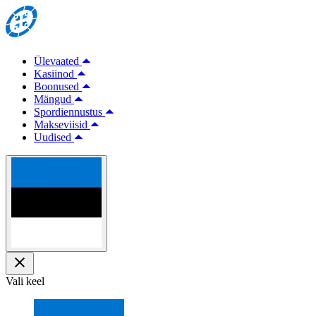
Ülevaated
Kasiinod
Boonused
Mängud
Spordiennustus
Makseviisid
Uudised
Vali keel