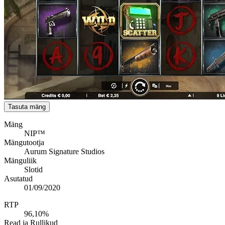
Tasuta mäng
Mäng
NIP™
Mängutootja
Aurum Signature Studios
Mänguliik
Slotid
Asutatud
01/09/2020
RTP
96,10%
Read ja Rullikud