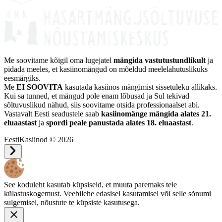
Me soovitame kõigil oma lugejatel
mängida vastutustundlikult
ja
pidada meeles, et kasiinomängud on mõeldud meelelahutuslikuks
eesmärgiks.
Me
EI SOOVITA
kasutada kasiinos mängimist sissetuleku allikaks.
Kui sa tunned, et mängud pole enam lõbusad ja Sul tekivad
sõltuvuslikud nähud, siis soovitame otsida professionaalset abi.
Vastavalt Eesti seadustele saab
kasiinomänge mängida alates 21.
eluaastast
ja
spordi peale panustada alates 18. eluaastast
.
EestiKasiinod © 2026
See koduleht kasutab küpsiseid, et muuta paremaks teie
külastuskogemust. Veebilehe edasisel kasutamisel või selle sõnumi
sulgemisel, nõustute te küpsiste kasutusega.