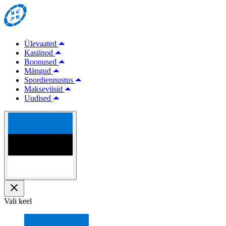
Ülevaated
Kasiinod
Boonused
Mängud
Spordiennustus
Makseviisid
Uudised
Vali keel