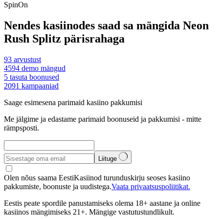
SpinOn
Nendes kasiinodes saad sa mängida Neon
Rush Splitz pärisrahaga
93
arvustust
4594
demo mängud
5
tasuta boonused
2091
kampaaniad
Saage esimesena parimaid kasiino pakkumisi
Me jälgime ja edastame parimaid boonuseid ja pakkumisi - mitte
rämpsposti.
Liituge
Olen nõus saama EestiKasiinod turunduskirju seoses kasiino
pakkumiste, boonuste ja uudistega.
Vaata privaatsuspoliitikat.
Eestis peate spordile panustamiseks olema 18+ aastane ja online
kasiinos mängimiseks 21+. Mängige vastutustundlikult.