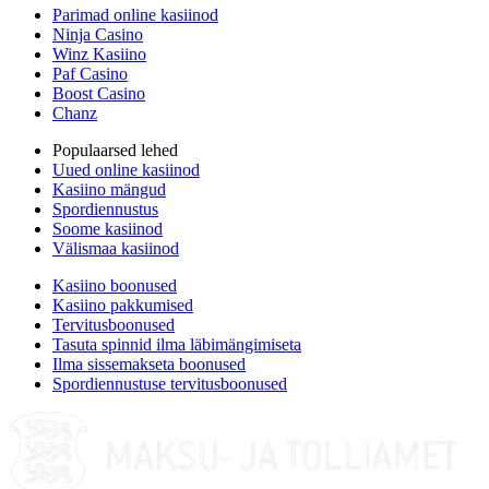
Parimad online kasiinod
Ninja Casino
Winz Kasiino
Paf Casino
Boost Casino
Chanz
Populaarsed lehed
Uued online kasiinod
Kasiino mängud
Spordiennustus
Soome kasiinod
Välismaa kasiinod
Kasiino boonused
Kasiino pakkumised
Tervitusboonused
Tasuta spinnid ilma läbimängimiseta
Ilma sissemakseta boonused
Spordiennustuse tervitusboonused