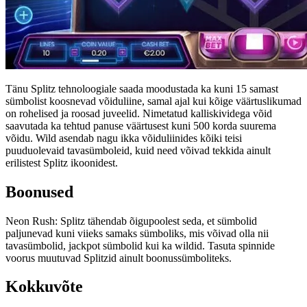
Tänu Splitz tehnoloogiale saada moodustada ka kuni 15 samast
sümbolist koosnevad võiduliine, samal ajal kui kõige väärtuslikumad
on rohelised ja roosad juveelid. Nimetatud kalliskividega võid
saavutada ka tehtud panuse väärtusest kuni 500 korda suurema
võidu. Wild asendab nagu ikka võiduliinides kõiki teisi
puuduolevaid tavasümboleid, kuid need võivad tekkida ainult
erilistest Splitz ikoonidest.
Boonused
Neon Rush: Splitz tähendab õigupoolest seda, et sümbolid
paljunevad kuni viieks samaks sümboliks, mis võivad olla nii
tavasümbolid, jackpot sümbolid kui ka wildid. Tasuta spinnide
voorus muutuvad Splitzid ainult boonussümboliteks.
Kokkuvõte