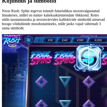
Kujundus ja sümbolid
Neon Rush: Splitz tegevus toimub futuristlikus neoonvalgustatud
linnakeses, millel on tuntav kaheksakümnendate õhkkond. Retro
stiilis taustamuusika ja neoonvärvides kalliskivide sümbolid annavad
hoogu võiduliinide moodustamiseks, mille jaoks vajad vähemalt 3
sama sümbolit.