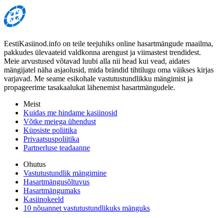
EestiKasiinod.info on teile teejuhiks online hasartmängude maailma,
pakkudes ülevaateid valdkonna arengust ja viimastest trendidest.
Meie arvustused võtavad luubi alla nii head kui vead, aidates
mängijatel näha asjaolusid, mida brändid tihtilugu oma väikses kirjas
varjavad. Me seame esikohale vastutustundlikku mängimist ja
propageerime tasakaalukat lähenemist hasartmängudele.
Meist
Kuidas me hindame kasiinosid
Võtke meiega ühendust
Küpsiste poliitika
Privaatsuspoliitika
Partnerluse teadaanne
Ohutus
Vastutustundlik mängimine
Hasartmängusõltuvus
Hasartmängumaks
Kasiinokeeld
10 nõuannet vastutustundlikuks mänguks