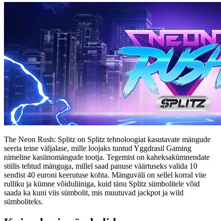
The Neon Rush: Splitz on Splitz tehnoloogiat kasutavate mängude
seeria teine väljalase, mille loojaks tuntud Yggdrasil Gaming
nimeline kasiinomängude tootja. Tegemist on kaheksakümnendate
stiilis tehtud mänguga, millel saad panuse väärtuseks valida 10
sendist 40 euroni keerutuse kohta. Mänguväli on sellel korral viie
rulliku ja kümne võiduliiniga, kuid tänu Splitz sümbolitele võid
saada ka kuni viis sümbolit, mis muutuvad jackpot ja wild
sümboliteks.