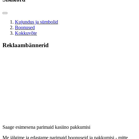
Kujundus ja sümbolid
Boonused
Kokkuvõte
Reklaambännerid
Saage esimesena parimaid kasiino pakkumisi
Me jälgime ja edastame parimaid boonuseid ja pakkumisi - mitte