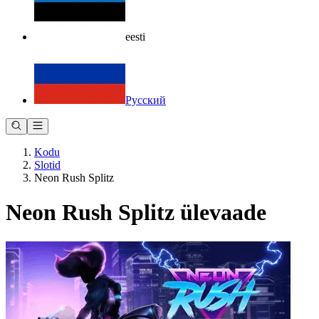
eesti
Русский
Kodu
Slotid
Neon Rush Splitz
Neon Rush Splitz ülevaade