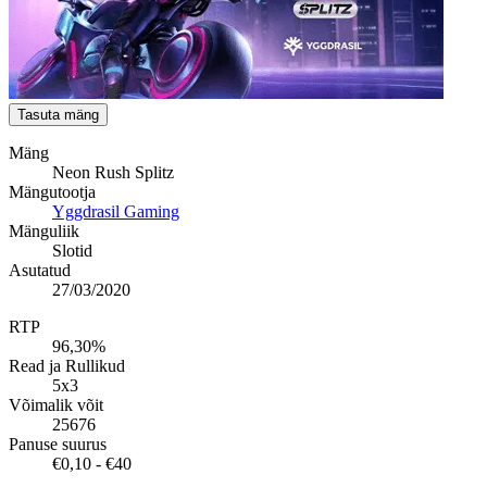
Tasuta mäng
Mäng
Neon Rush Splitz
Mängutootja
Yggdrasil Gaming
Mänguliik
Slotid
Asutatud
27/03/2020
RTP
96,30%
Read ja Rullikud
5x3
Võimalik võit
25676
Panuse suurus
€0,10 - €40