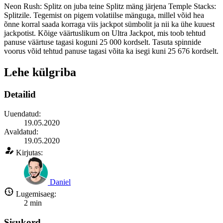
Neon Rush: Splitz on juba teine Splitz mäng järjena Temple Stacks:
Splitzile. Tegemist on pigem volatiilse mänguga, millel võid hea
õnne korral saada korraga viis jackpot sümbolit ja nii ka ühe kuuest
jackpotist. Kõige väärtuslikum on Ultra Jackpot, mis toob tehtud
panuse väärtuse tagasi koguni 25 000 kordselt. Tasuta spinnide
voorus võid tehtud panuse tagasi võita ka isegi kuni 25 676 kordselt.
Lehe külgriba
Detailid
Uuendatud:
19.05.2020
Avaldatud:
19.05.2020
Kirjutas:
Daniel
Lugemisaeg:
2
min
Sisukord