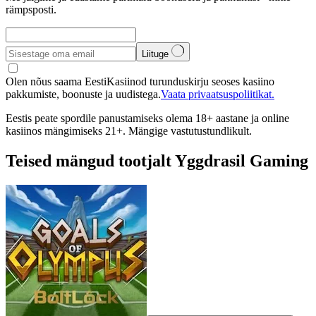
rämpsposti.
Liituge
Olen nõus saama EestiKasiinod turunduskirju seoses kasiino
pakkumiste, boonuste ja uudistega.
Vaata privaatsuspoliitikat.
Eestis peate spordile panustamiseks olema 18+ aastane ja online
kasiinos mängimiseks 21+. Mängige vastutustundlikult.
Teised mängud tootjalt Yggdrasil Gaming