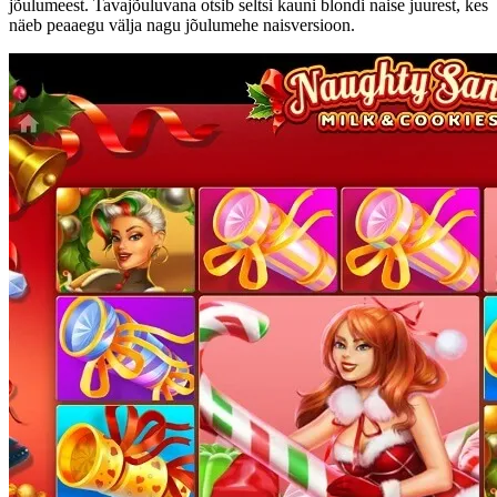
jõulumeest. Tavajõuluvana otsib seltsi kauni blondi naise juurest, kes
näeb peaaegu välja nagu jõulumehe naisversioon.