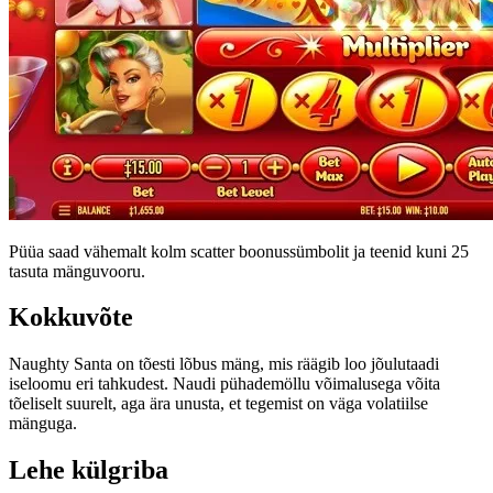
Püüa saad vähemalt kolm scatter boonussümbolit ja teenid kuni 25
tasuta mänguvooru.
Kokkuvõte
Naughty Santa on tõesti lõbus mäng, mis räägib loo jõulutaadi
iseloomu eri tahkudest. Naudi pühademöllu võimalusega võita
tõeliselt suurelt, aga ära unusta, et tegemist on väga volatiilse
mänguga.
Lehe külgriba