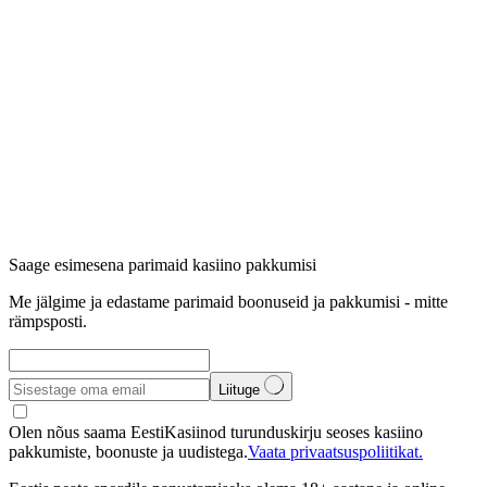
Saage esimesena parimaid kasiino pakkumisi
Me jälgime ja edastame parimaid boonuseid ja pakkumisi - mitte
rämpsposti.
Liituge
Olen nõus saama EestiKasiinod turunduskirju seoses kasiino
pakkumiste, boonuste ja uudistega.
Vaata privaatsuspoliitikat.