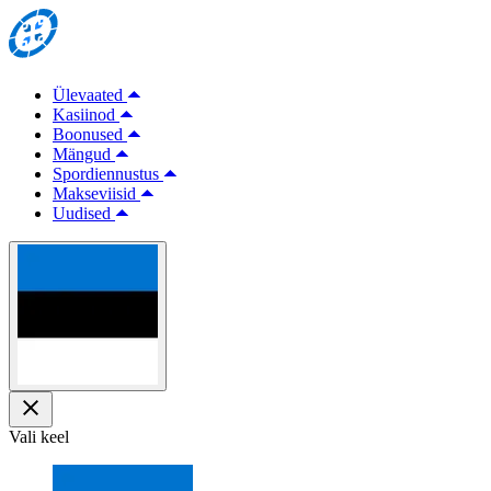
Ülevaated
Kasiinod
Boonused
Mängud
Spordiennustus
Makseviisid
Uudised
Vali keel