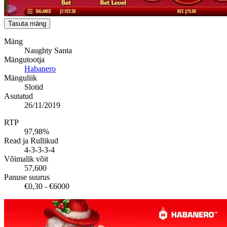
Tasuta mäng
Mäng
Naughty Santa
Mängutootja
Habanero
Mänguliik
Slotid
Asutatud
26/11/2019
RTP
97,98%
Read ja Rullikud
4-3-3-3-4
Võimalik võit
57,600
Panuse suurus
€0,30 - €6000