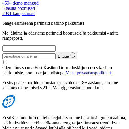
4594
demo mängud
5
tasuta boonused
2091
kampaaniad
Saage esimesena parimaid kasiino pakkumisi
Me jälgime ja edastame parimaid boonuseid ja pakkumisi - mitte
rämpsposti.
Liituge
Olen nõus saama EestiKasiinod turunduskirju seoses kasiino
pakkumiste, boonuste ja uudistega.
Vaata privaatsuspoliitikat.
Eestis peate spordile panustamiseks olema 18+ aastane ja online
kasiinos mängimiseks 21+. Mängige vastutustundlikult.
EestiKasiinod.info on teile teejuhiks online hasartmängude maailma,
pakkudes ülevaateid valdkonna arengust ja viimastest trendidest.
Meie arvustused võtavad luubi alla nii head kui vead, aidates