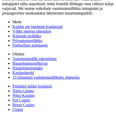
mängijatel näha asjaolusid, mida brändid tihtilugu oma väikses kirjas
varjavad. Me seame esikohale vastutustundlikku mängimist ja
propageerime tasakaalukat lähenemist hasartmängudele.
Meist
Kuidas me hindame kasiinosid
Võtke meiega ühendust
Küpsiste poliitika
Privaatsuspoliitika
Partnerluse teadaanne
Ohutus
Vastutustundlik mängimine
Hasartmängusõltuvus
Hasartmängumaks
Kasiinokeeld
10 nõuannet vastutustundlikuks mänguks
Parimad online kasiinod
Ninja Casino
Winz Kasiino
Paf Casino
Boost Casino
Chanz