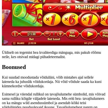
Üldiselt on tegemist hea kvaliteediga mänguga, mis pakub rõõmu
neile, kes otsivad midagi pühadeteemalist.
Boonused
Kui suudad moodustada võiduliini, võib mistahes ajal sellele
laieneda ka juhuslik võidukordaja. Nii võid võidule saada ka kuni
kümnekordse võidukordaja.
Esimesel ja viiendal rullikul on tavajõulumehe sümbolid, mis võivad
sama rulliku kõigile väljadele laieneda. Mis eriti hea- tavajõulumees
on ka mängu wild asendussümbol ja asendab kõiki teisi
võiduliinides puuduolevaid ikoone. Tavajõulumehest parem on