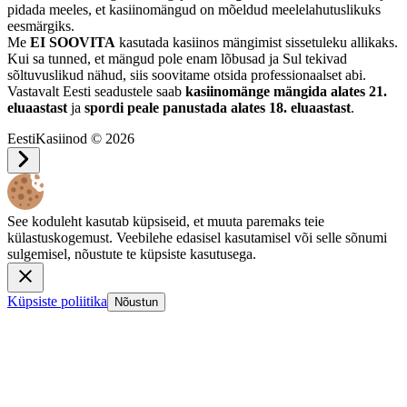
pidada meeles, et kasiinomängud on mõeldud meelelahutuslikuks
eesmärgiks.
Me
EI SOOVITA
kasutada kasiinos mängimist sissetuleku allikaks.
Kui sa tunned, et mängud pole enam lõbusad ja Sul tekivad
sõltuvuslikud nähud, siis soovitame otsida professionaalset abi.
Vastavalt Eesti seadustele saab
kasiinomänge mängida alates 21.
eluaastast
ja
spordi peale panustada alates 18. eluaastast
.
EestiKasiinod © 2026
See koduleht kasutab küpsiseid, et muuta paremaks teie
külastuskogemust. Veebilehe edasisel kasutamisel või selle sõnumi
sulgemisel, nõustute te küpsiste kasutusega.
Küpsiste poliitika
Nõustun