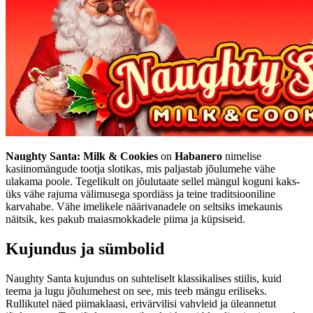
Naughty Santa: Milk & Cookies
on
Habanero
nimelise
kasiinomängude tootja slotikas, mis paljastab jõulumehe vähe
ulakama poole. Tegelikult on jõulutaate sellel mängul koguni kaks-
üks vähe rajuma välimusega spordiäss ja teine traditsiooniline
karvahabe. Vähe imelikele näärivanadele on seltsiks imekaunis
näitsik, kes pakub maiasmokkadele piima ja küpsiseid.
Kujundus ja sümbolid
Naughty Santa kujundus on suhteliselt klassikalises stiilis, kuid
teema ja lugu jõulumehest on see, mis teeb mängu eriliseks.
Rullikutel näed piimaklaasi, erivärvilisi vahvleid ja üleannetut