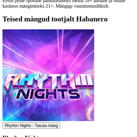
Eestis peate spordile panustamiseks olema 18+ aastane ja online
kasiinos mängimiseks 21+. Mängige vastutustundlikult.
Teised mängud tootjalt Habanero
Rhythm Nights - Tasuta mäng