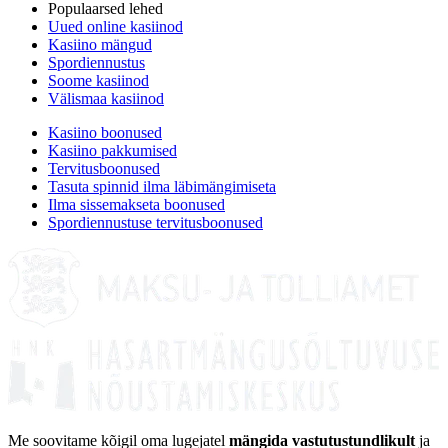
Populaarsed lehed
Uued online kasiinod
Kasiino mängud
Spordiennustus
Soome kasiinod
Välismaa kasiinod
Kasiino boonused
Kasiino pakkumised
Tervitusboonused
Tasuta spinnid ilma läbimängimiseta
Ilma sissemakseta boonused
Spordiennustuse tervitusboonused
Me soovitame kõigil oma lugejatel
mängida vastutustundlikult
ja