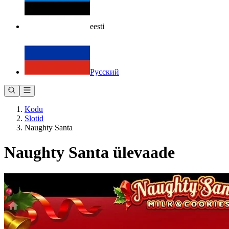
eesti
Русский
Kodu
Slotid
Naughty Santa
Naughty Santa ülevaade