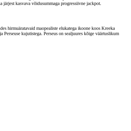
da järjest kasvava võidusummaga progressiivne jackpot.
udes hirmuäratavaid maopealiste elukatega ikoone koos Kreeka
 ja Perseuse kujutistega. Perseus on sealjuures kõige väärtuslikum