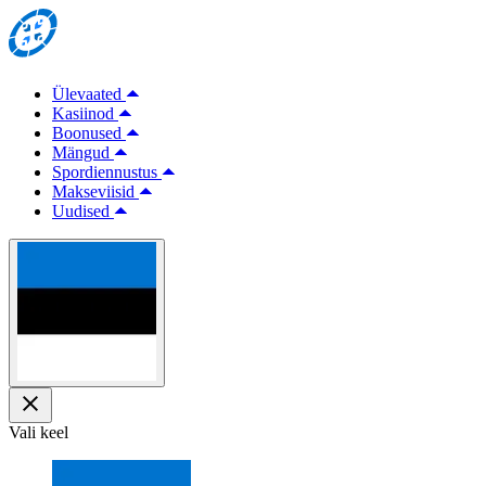
Ülevaated
Kasiinod
Boonused
Mängud
Spordiennustus
Makseviisid
Uudised
Vali keel