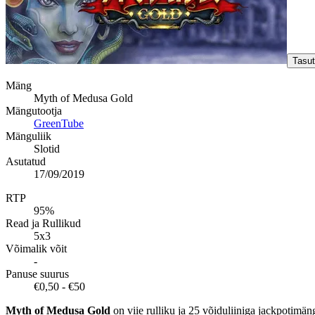
Tasu
Mäng
Myth of Medusa Gold
Mängutootja
GreenTube
Mänguliik
Slotid
Asutatud
17/09/2019
RTP
95%
Read ja Rullikud
5x3
Võimalik võit
-
Panuse suurus
€0,50 - €50
Myth of Medusa Gold
on viie rulliku ja 25 võiduliiniga jackpotimä