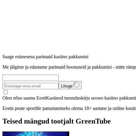
Saage esimesena parimaid kasiino pakkumisi
Me jälgime ja edastame parimaid boonuseid ja pakkumisi - mitte rämp
Liituge
Olen nõus saama EestiKasiinod turunduskirju seoses kasiino pakkumis
Eestis peate spordile panustamiseks olema 18+ aastane ja online kasi
Teised mängud tootjalt GreenTube