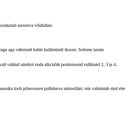
odustab iseseisva võiduliini.
rraga aga vähemalt kahte kuldmündi ikooni. Seitsme tasuta
t valitud sümbol enda alla kõik positsioonid rullikutel 2, 3 ja 4.
usika loob põnevusest pulbitseva atmosfääri, mis valmistab sind ette