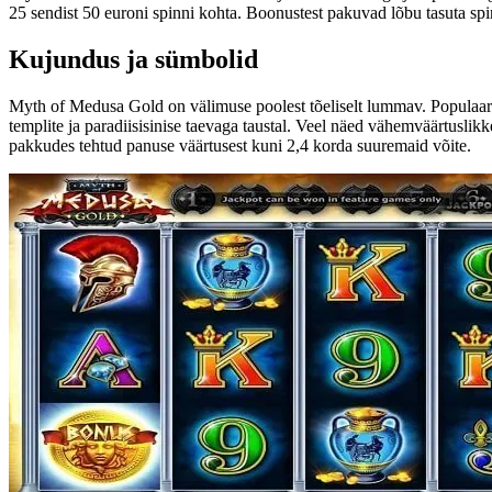
25 sendist 50 euroni spinni kohta. Boonustest pakuvad lõbu tasuta sp
Kujundus ja sümbolid
Myth of Medusa Gold on välimuse poolest tõeliselt lummav. Populaar
templite ja paradiisisinise taevaga taustal. Veel näed vähemväärtuslik
pakkudes tehtud panuse väärtusest kuni 2,4 korda suuremaid võite.