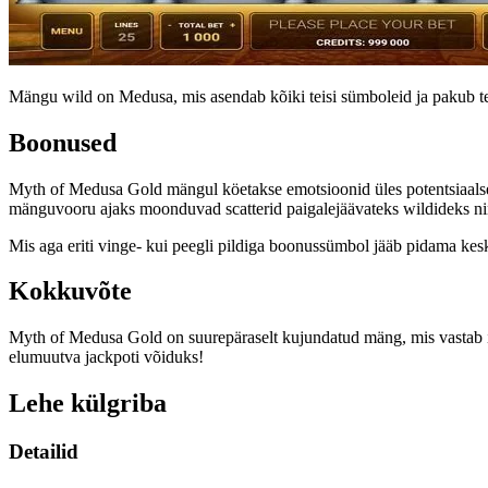
Mängu wild on Medusa, mis asendab kõiki teisi sümboleid ja pakub teh
Boonused
Myth of Medusa Gold mängul köetakse emotsioonid üles potentsiaalselt
mänguvooru ajaks moonduvad scatterid paigalejäävateks wildideks nin
Mis aga eriti vinge- kui peegli pildiga boonussümbol jääb pidama keskm
Kokkuvõte
Myth of Medusa Gold on suurepäraselt kujundatud mäng, mis vastab iga
elumuutva jackpoti võiduks!
Lehe külgriba
Detailid