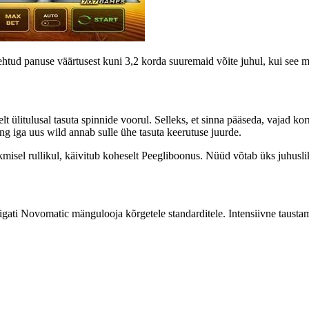
tud panuse väärtusest kuni 3,2 korda suuremaid võite juhul, kui see mo
 ülitulusal tasuta spinnide voorul. Selleks, et sinna pääseda, vajad ko
g iga uus wild annab sulle ühe tasuta keerutuse juurde.
isel rullikul, käivitub koheselt Peegliboonus. Nüüd võtab üks juhuslikul
ti Novomatic mängulooja kõrgetele standarditele. Intensiivne taustamu