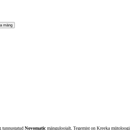
ta mäng
ng tunnustatud
Novomatic
mänguloojalt. Tegemist on Kreeka mütoloogia t