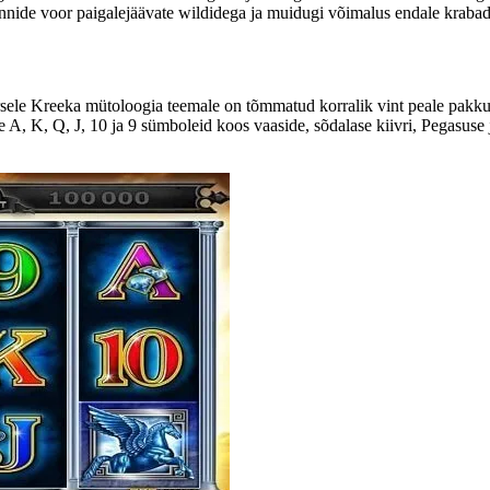
innide voor paigalejäävate wildidega ja muidugi võimalus endale kraba
sele Kreeka mütoloogia teemale on tõmmatud korralik vint peale pakk
ke A, K, Q, J, 10 ja 9 sümboleid koos vaaside, sõdalase kiivri, Pegasuse