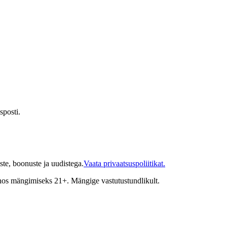
sposti.
te, boonuste ja uudistega.
Vaata privaatsuspoliitikat.
inos mängimiseks 21+. Mängige vastutustundlikult.