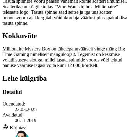
Tasuta spinnide vooru pääsed vähemalt kolme scatteri ilmumisel.
Scatteriks on kõigile tuttav “Who Wants to be a Millionaire”
telesaate logo. Tasuta spinne saad seitse ja iga uus scatter
boonusvooru ajal kergitab võidukordaja väärtust pluss pakub lisa
tasuta spinne.
Kokkuvõte
Millionaire Mystery Box on tähelepanuväärselt vinge mäng Big
Time Gaming nimeliselt mänguloojalt. Tegemist on keskmise
volatiilsusega slotiga, millel tasuta spinnide voorus võid tehtud
panuse väärtuse tagasi võita kuni 12 000-kordselt.
Lehe külgriba
Detailid
Uuendatud:
22.03.2025
Avaldatud:
06.11.2019
Kirjutas: