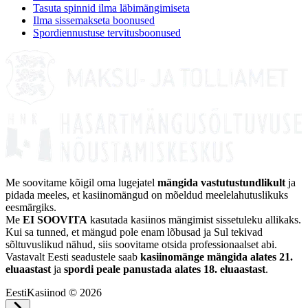
Tasuta spinnid ilma läbimängimiseta
Ilma sissemakseta boonused
Spordiennustuse tervitusboonused
Me soovitame kõigil oma lugejatel
mängida vastutustundlikult
ja
pidada meeles, et kasiinomängud on mõeldud meelelahutuslikuks
eesmärgiks.
Me
EI SOOVITA
kasutada kasiinos mängimist sissetuleku allikaks.
Kui sa tunned, et mängud pole enam lõbusad ja Sul tekivad
sõltuvuslikud nähud, siis soovitame otsida professionaalset abi.
Vastavalt Eesti seadustele saab
kasiinomänge mängida alates 21.
eluaastast
ja
spordi peale panustada alates 18. eluaastast
.
EestiKasiinod © 2026