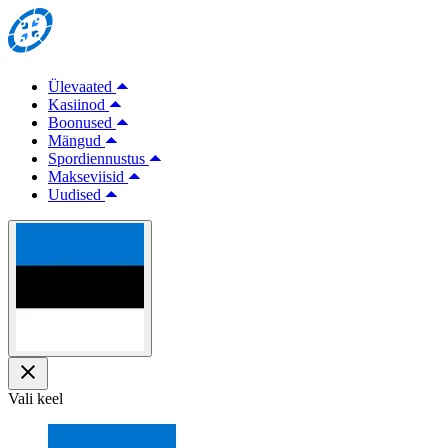
Ülevaated
Kasiinod
Boonused
Mängud
Spordiennustus
Makseviisid
Uudised
Vali keel