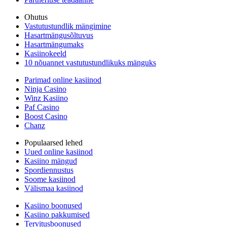
Ohutus
Vastutustundlik mängimine
Hasartmängusõltuvus
Hasartmängumaks
Kasiinokeeld
10 nõuannet vastutustundlikuks mänguks
Parimad online kasiinod
Ninja Casino
Winz Kasiino
Paf Casino
Boost Casino
Chanz
Populaarsed lehed
Uued online kasiinod
Kasiino mängud
Spordiennustus
Soome kasiinod
Välismaa kasiinod
Kasiino boonused
Kasiino pakkumised
Tervitusboonused