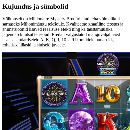
Kujundus ja sümbolid
Välimuselt on Millionaire Mystery Box üritatud teha võimalikult
sarnaseks Miljonimängu telešoule. Kvaliteetne graafiline teostus ja
animatsioonid lisavad reaalsuse efekti ning ka taustamuusika
jäljendab kuulsat telešoud. Eredalt valgustatud mänguväljal näed
lisaks standardsetele A, K, Q, J, 10 ja 9 ikoonidele punaseid-,
rohelisi-, lillasid ja siniseid juveele.