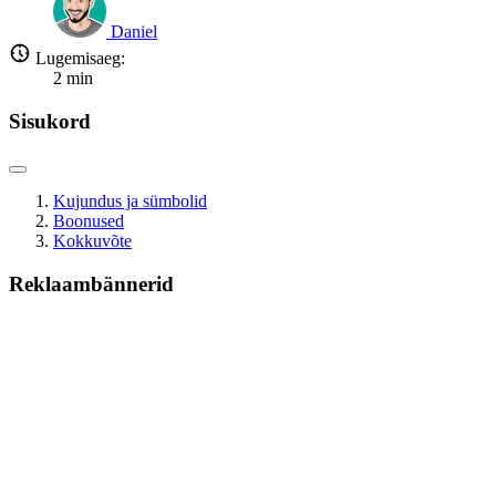
Daniel
Lugemisaeg:
2
min
Sisukord
Kujundus ja sümbolid
Boonused
Kokkuvõte
Reklaambännerid