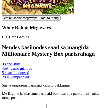
White Rabbit Megaways - Tasuta mäng
White Rabbit Megaways
Big Time Gaming
Nendes kasiinodes saad sa mängida
Millionaire Mystery Box pärisrahaga
93
arvustust
4594
demo mängud
5
tasuta boonused
2091
kampaaniad
Saage esimesena parimaid kasiino pakkumisi
Me jälgime ja edastame parimaid boonuseid ja pakkumisi - mitte
rämpsposti.