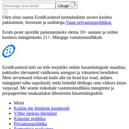
Liituge
Olen nõus saama EestiKasiinod turunduskirju seoses kasiino
pakkumiste, boonuste ja uudistega.
Vaata privaatsuspoliitikat.
Eestis peate spordile panustamiseks olema 18+ aastane ja online
kasiinos mängimiseks 21+. Mängige vastutustundlikult.
EestiKasiinod.info on teile teejuhiks online hasartmängude maailma,
pakkudes ülevaateid valdkonna arengust ja viimastest trendidest.
Meie arvustused võtavad luubi alla nii head kui vead, aidates
mängijatel näha asjaolusid, mida brändid tihtilugu oma väikses kirjas
varjavad. Me seame esikohale vastutustundlikku mängimist ja
propageerime tasakaalukat lähenemist hasartmängudele.
Meist
Kuidas me hindame kasiinosid
Võtke meiega ühendust
Küpsiste poliitika
Privaatsuspoliitika
Partnerluse teadaanne