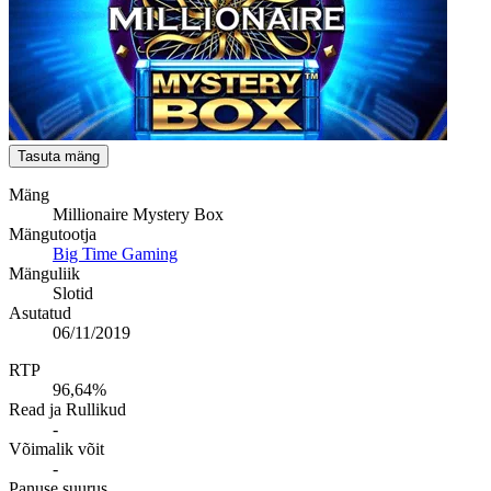
Tasuta mäng
Mäng
Millionaire Mystery Box
Mängutootja
Big Time Gaming
Mänguliik
Slotid
Asutatud
06/11/2019
RTP
96,64%
Read ja Rullikud
-
Võimalik võit
-
Panuse suurus