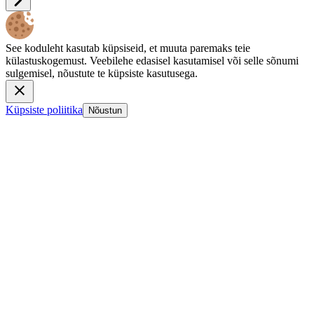
See koduleht kasutab küpsiseid, et muuta paremaks teie
külastuskogemust. Veebilehe edasisel kasutamisel või selle sõnumi
sulgemisel, nõustute te küpsiste kasutusega.
Küpsiste poliitika
Nõustun