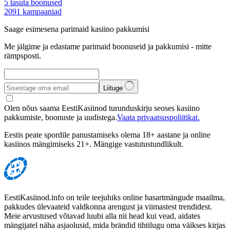
5
tasuta boonused
2091
kampaaniad
Saage esimesena parimaid kasiino pakkumisi
Me jälgime ja edastame parimaid boonuseid ja pakkumisi - mitte
rämpsposti.
Liituge
Olen nõus saama EestiKasiinod turunduskirju seoses kasiino
pakkumiste, boonuste ja uudistega.
Vaata privaatsuspoliitikat.
Eestis peate spordile panustamiseks olema 18+ aastane ja online
kasiinos mängimiseks 21+. Mängige vastutustundlikult.
EestiKasiinod.info on teile teejuhiks online hasartmängude maailma,
pakkudes ülevaateid valdkonna arengust ja viimastest trendidest.
Meie arvustused võtavad luubi alla nii head kui vead, aidates
mängijatel näha asjaolusid, mida brändid tihtilugu oma väikses kirjas