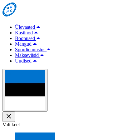
Ülevaated
Kasiinod
Boonused
Mängud
Spordiennustus
Makseviisid
Uudised
Vali keel