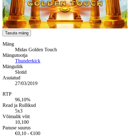
Tasuta mäng
Mäng
Midas Golden Touch
Mängutootja
Thunderkick
Mänguliik
Slotid
Asutatud
27/03/2019
RTP
96,10%
Read ja Rullikud
5x3
Võimalik võit
10,100
Panuse suurus
€0,10 - €100