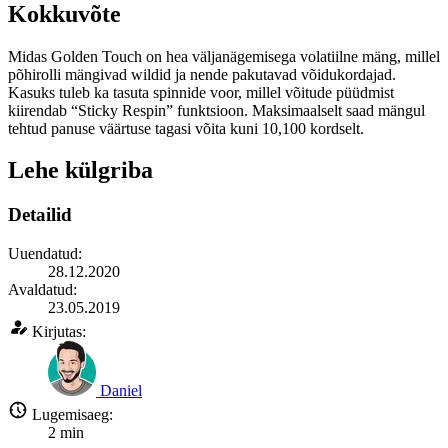
Kokkuvõte
Midas Golden Touch on hea väljanägemisega volatiilne mäng, millel
põhirolli mängivad wildid ja nende pakutavad võidukordajad.
Kasuks tuleb ka tasuta spinnide voor, millel võitude püüdmist
kiirendab “Sticky Respin” funktsioon. Maksimaalselt saad mängul
tehtud panuse väärtuse tagasi võita kuni 10,100 kordselt.
Lehe külgriba
Detailid
Uuendatud:
28.12.2020
Avaldatud:
23.05.2019
Kirjutas:
Daniel
Lugemisaeg:
2
min