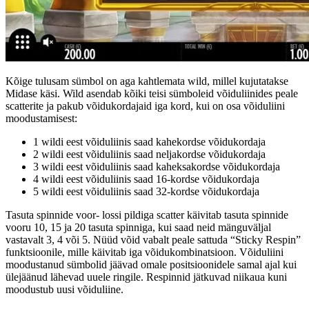
Kõige tulusam sümbol on aga kahtlemata wild, millel kujutatakse
Midase käsi. Wild asendab kõiki teisi sümboleid võiduliinides peale
scatterite ja pakub võidukordajaid iga kord, kui on osa võiduliini
moodustamisest:
1 wildi eest võiduliinis saad kahekordse võidukordaja
2 wildi eest võiduliinis saad neljakordse võidukordaja
3 wildi eest võiduliinis saad kaheksakordse võidukordaja
4 wildi eest võiduliinis saad 16-kordse võidukordaja
5 wildi eest võiduliinis saad 32-kordse võidukordaja
Tasuta spinnide voor- lossi pildiga scatter käivitab tasuta spinnide
vooru 10, 15 ja 20 tasuta spinniga, kui saad neid mänguväljal
vastavalt 3, 4 või 5. Nüüd võid vabalt peale sattuda “Sticky Respin”
funktsioonile, mille käivitab iga võidukombinatsioon. Võiduliini
moodustanud sümbolid jäävad omale positsioonidele samal ajal kui
ülejäänud lähevad uuele ringile. Respinnid jätkuvad niikaua kuni
moodustub uusi võiduliine.