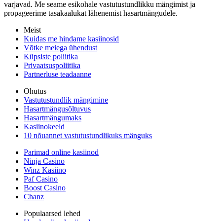
varjavad. Me seame esikohale vastutustundlikku mängimist ja
propageerime tasakaalukat lähenemist hasartmängudele.
Meist
Kuidas me hindame kasiinosid
Võtke meiega ühendust
Küpsiste poliitika
Privaatsuspoliitika
Partnerluse teadaanne
Ohutus
Vastutustundlik mängimine
Hasartmängusõltuvus
Hasartmängumaks
Kasiinokeeld
10 nõuannet vastutustundlikuks mänguks
Parimad online kasiinod
Ninja Casino
Winz Kasiino
Paf Casino
Boost Casino
Chanz
Populaarsed lehed