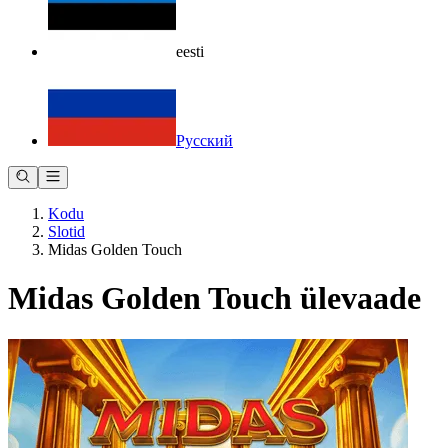
eesti
Русский
Kodu
Slotid
Midas Golden Touch
Midas Golden Touch ülevaade