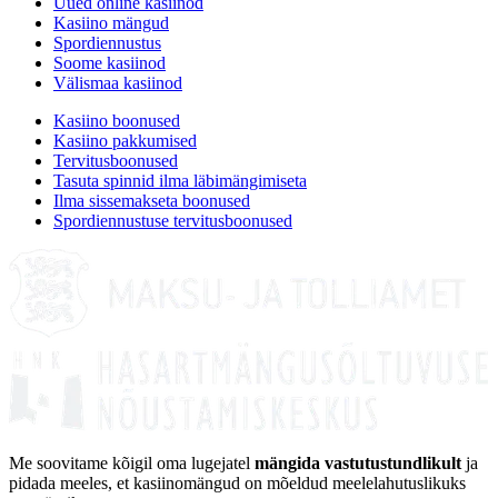
Uued online kasiinod
Kasiino mängud
Spordiennustus
Soome kasiinod
Välismaa kasiinod
Kasiino boonused
Kasiino pakkumised
Tervitusboonused
Tasuta spinnid ilma läbimängimiseta
Ilma sissemakseta boonused
Spordiennustuse tervitusboonused
Me soovitame kõigil oma lugejatel
mängida vastutustundlikult
ja
pidada meeles, et kasiinomängud on mõeldud meelelahutuslikuks