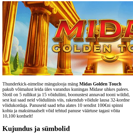
Thunderkick-nimelise mängulooja mäng
Midas Golden Touch
pakub võimalust leida üles varandus kuningas Midase uhkes palees.
Slotil on 5 rullikut ja 15 võiduliini, boonustest annavad tooni wildid,
sest kui saad neid võiduliinis viis, rakendub võidule lausa 32-kordne
võidukordaja. Panuseid saad teha alates 10 sendist 100€ni spinni
kohta ja maksimaalselt võid tehtud panuse väärtuse tagasi võita
10,100 kordselt!
Kujundus ja sümbolid