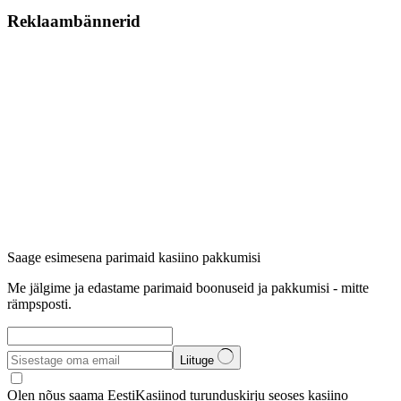
Reklaambännerid
Saage esimesena parimaid kasiino pakkumisi
Me jälgime ja edastame parimaid boonuseid ja pakkumisi - mitte
rämpsposti.
Liituge
Olen nõus saama EestiKasiinod turunduskirju seoses kasiino