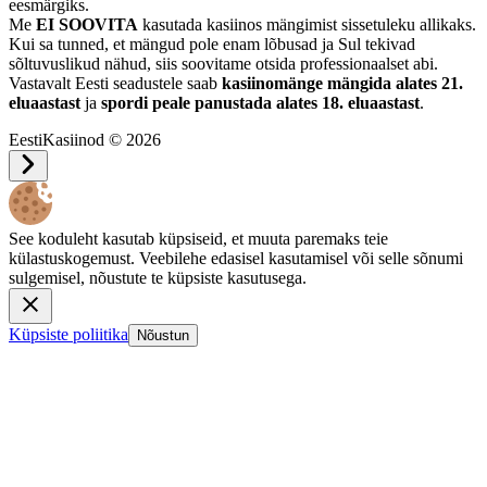
eesmärgiks.
Me
EI SOOVITA
kasutada kasiinos mängimist sissetuleku allikaks.
Kui sa tunned, et mängud pole enam lõbusad ja Sul tekivad
sõltuvuslikud nähud, siis soovitame otsida professionaalset abi.
Vastavalt Eesti seadustele saab
kasiinomänge mängida alates 21.
eluaastast
ja
spordi peale panustada alates 18. eluaastast
.
EestiKasiinod © 2026
See koduleht kasutab küpsiseid, et muuta paremaks teie
külastuskogemust. Veebilehe edasisel kasutamisel või selle sõnumi
sulgemisel, nõustute te küpsiste kasutusega.
Küpsiste poliitika
Nõustun