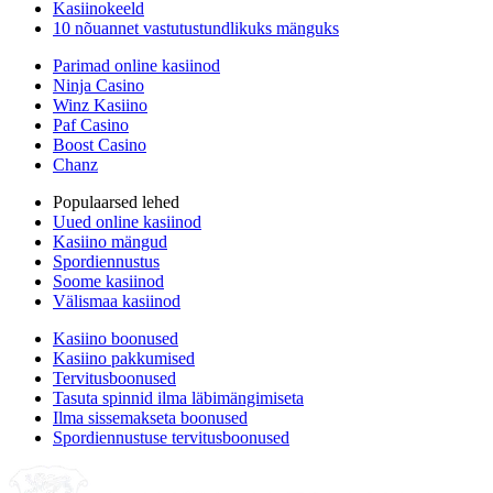
Kasiinokeeld
10 nõuannet vastutustundlikuks mänguks
Parimad online kasiinod
Ninja Casino
Winz Kasiino
Paf Casino
Boost Casino
Chanz
Populaarsed lehed
Uued online kasiinod
Kasiino mängud
Spordiennustus
Soome kasiinod
Välismaa kasiinod
Kasiino boonused
Kasiino pakkumised
Tervitusboonused
Tasuta spinnid ilma läbimängimiseta
Ilma sissemakseta boonused
Spordiennustuse tervitusboonused