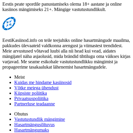
Eestis peate spordile panustamiseks olema 18+ aastane ja online
kasiinos mängimiseks 21+. Mängige vastutustundlikult.
EestiKasiinod.info on teile teejuhiks online hasartmängude maailma,
pakkudes ülevaateid valdkonna arengust ja viimastest trendidest.
Meie arvustused võtavad luubi alla nii head kui vead, aidates
mängijatel näha asjaolusid, mida brändid tihtilugu oma väikses kirjas
varjavad. Me seame esikohale vastutustundlikku mängimist ja
propageerime tasakaalukat lähenemist hasartmängudele.
Meist
Kuidas me hindame kasiinosid
Võtke meiega ühendust
Küpsiste poliitika
Privaatsuspoliitika
Partnerluse teadaanne
Ohutus
Vastutustundlik mängimine
Hasartmängusõltuvus
Hasartmängumaks