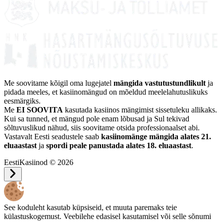
Me soovitame kõigil oma lugejatel
mängida vastutustundlikult
ja
pidada meeles, et kasiinomängud on mõeldud meelelahutuslikuks
eesmärgiks.
Me
EI SOOVITA
kasutada kasiinos mängimist sissetuleku allikaks.
Kui sa tunned, et mängud pole enam lõbusad ja Sul tekivad
sõltuvuslikud nähud, siis soovitame otsida professionaalset abi.
Vastavalt Eesti seadustele saab
kasiinomänge mängida alates 21.
eluaastast
ja
spordi peale panustada alates 18. eluaastast
.
EestiKasiinod © 2026
See koduleht kasutab küpsiseid, et muuta paremaks teie
külastuskogemust. Veebilehe edasisel kasutamisel või selle sõnumi