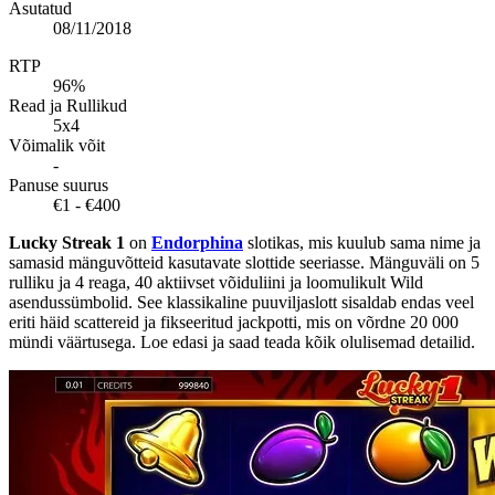
Asutatud
08/11/2018
RTP
96%
Read ja Rullikud
5x4
Võimalik võit
-
Panuse suurus
€1 - €400
Lucky Streak 1
on
Endorphina
slotikas, mis kuulub sama nime ja
samasid mänguvõtteid kasutavate slottide seeriasse. Mänguväli on 5
rulliku ja 4 reaga, 40 aktiivset võiduliini ja loomulikult Wild
asendussümbolid. See klassikaline puuviljaslott sisaldab endas veel
eriti häid scattereid ja fikseeritud jackpotti, mis on võrdne 20 000
mündi väärtusega. Loe edasi ja saad teada kõik olulisemad detailid.