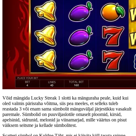
Võid mängida Lucky Streak 1 slotti ka mänguraha peale, kuid kui
oled valmis pärisraha võitma, siis pea meeles, et selleks tuleb
reastada 3 või enam sama sümbolit mänguväljal järjestikku vasakult
paremale. Sümbolid on puuviljaslotile omaselt ploomid, kirsid,
apelsinid, sidrunid, melonid ja viinamarjad, mille väärtus on pisut
väiksem seitsme ja kellade sümbolitest.
Scatteri sümbol on Kuldne Täht, mis ei käivita küll tasuta spinne,