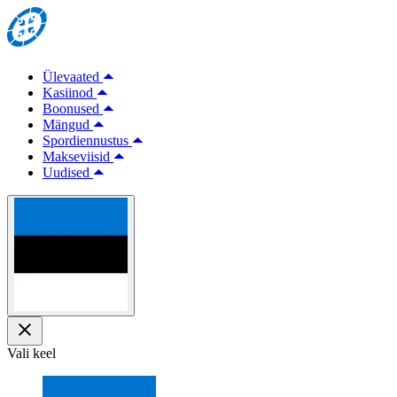
Ülevaated
Kasiinod
Boonused
Mängud
Spordiennustus
Makseviisid
Uudised
Vali keel