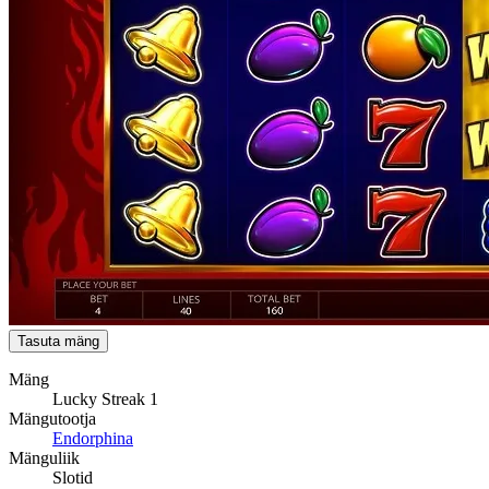
Tasuta mäng
Mäng
Lucky Streak 1
Mängutootja
Endorphina
Mänguliik
Slotid