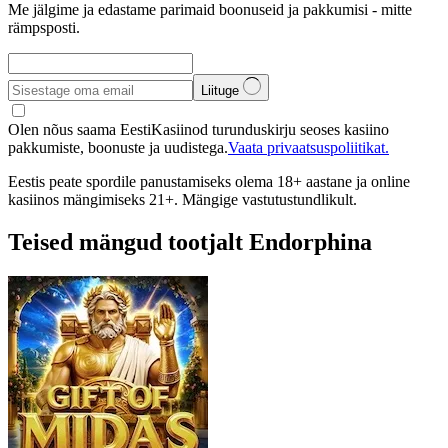
Me jälgime ja edastame parimaid boonuseid ja pakkumisi - mitte
rämpsposti.
Liituge
Olen nõus saama EestiKasiinod turunduskirju seoses kasiino
pakkumiste, boonuste ja uudistega.
Vaata privaatsuspoliitikat.
Eestis peate spordile panustamiseks olema 18+ aastane ja online
kasiinos mängimiseks 21+. Mängige vastutustundlikult.
Teised mängud tootjalt Endorphina