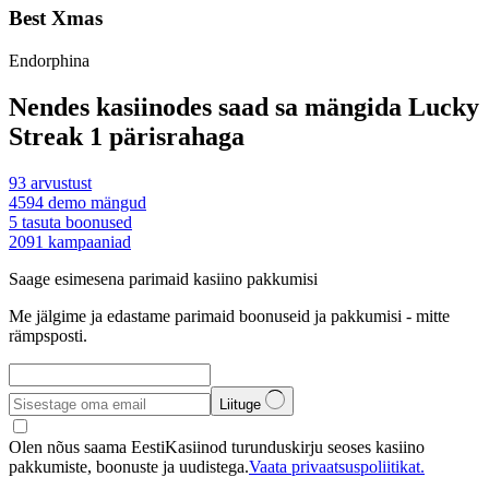
Best Xmas
Endorphina
Nendes kasiinodes saad sa mängida Lucky
Streak 1 pärisrahaga
93
arvustust
4594
demo mängud
5
tasuta boonused
2091
kampaaniad
Saage esimesena parimaid kasiino pakkumisi
Me jälgime ja edastame parimaid boonuseid ja pakkumisi - mitte
rämpsposti.
Liituge
Olen nõus saama EestiKasiinod turunduskirju seoses kasiino
pakkumiste, boonuste ja uudistega.
Vaata privaatsuspoliitikat.