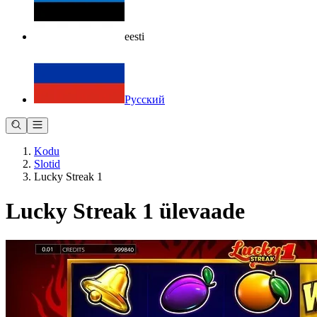
eesti
Русский
Kodu
Slotid
Lucky Streak 1
Lucky Streak 1 ülevaade