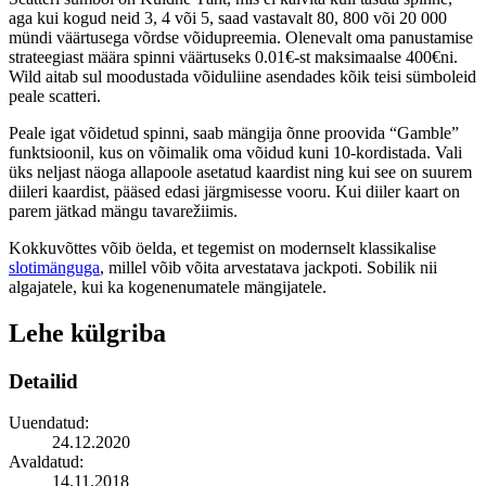
aga kui kogud neid 3, 4 või 5, saad vastavalt 80, 800 või 20 000
mündi väärtusega võrdse võidupreemia. Olenevalt oma panustamise
strateegiast määra spinni väärtuseks 0.01€-st maksimaalse 400€ni.
Wild aitab sul moodustada võiduliine asendades kõik teisi sümboleid
peale scatteri.
Peale igat võidetud spinni, saab mängija õnne proovida “Gamble”
funktsioonil, kus on võimalik oma võidud kuni 10-kordistada. Vali
üks neljast näoga allapoole asetatud kaardist ning kui see on suurem
diileri kaardist, pääsed edasi järgmisesse vooru. Kui diiler kaart on
parem jätkad mängu tavarežiimis.
Kokkuvõttes võib öelda, et tegemist on modernselt klassikalise
slotimänguga
, millel võib võita arvestatava jackpoti. Sobilik nii
algajatele, kui ka kogenenumatele mängijatele.
Lehe külgriba
Detailid
Uuendatud:
24.12.2020
Avaldatud:
14.11.2018