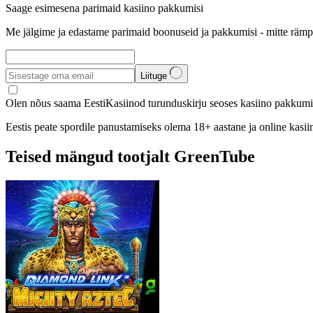
Saage esimesena parimaid kasiino pakkumisi
Me jälgime ja edastame parimaid boonuseid ja pakkumisi - mitte rämp
Liituge
Olen nõus saama EestiKasiinod turunduskirju seoses kasiino pakkumis
Eestis peate spordile panustamiseks olema 18+ aastane ja online kasi
Teised mängud tootjalt GreenTube