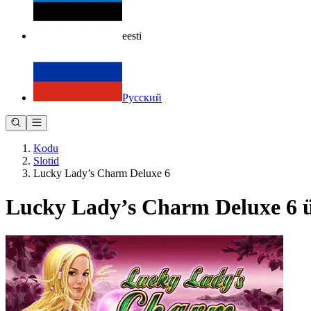
eesti
Русский
Kodu
Slotid
Lucky Lady’s Charm Deluxe 6
Lucky Lady’s Charm Deluxe 6 