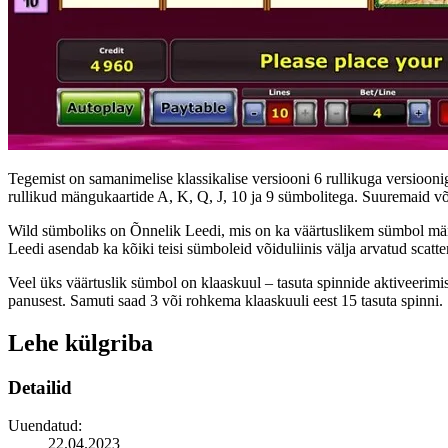
Tegemist on samanimelise klassikalise versiooni 6 rullikuga versiooni
rullikud mängukaartide A, K, Q, J, 10 ja 9 sümbolitega. Suuremaid võ
Wild sümboliks on Õnnelik Leedi, mis on ka väärtuslikem sümbol mäng
Leedi asendab ka kõiki teisi sümboleid võiduliinis välja arvatud scatte
Veel üks väärtuslik sümbol on klaaskuul – tasuta spinnide aktiveerimi
panusest. Samuti saad 3 või rohkema klaaskuuli eest 15 tasuta spinni.
Lehe külgriba
Detailid
Uuendatud:
22.04.2023