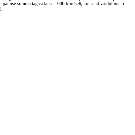
a panuse summa tagasi lausa 1000-kordselt, kui saad võiduliinis 6
d.