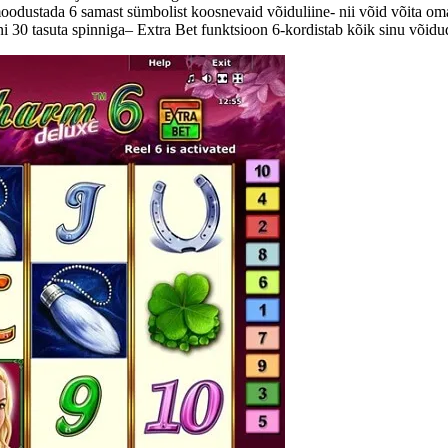
moodustada 6 samast sümbolist koosnevaid võiduliine- nii võid võita om
uni 30 tasuta spinniga– Extra Bet funktsioon 6-kordistab kõik sinu võidu