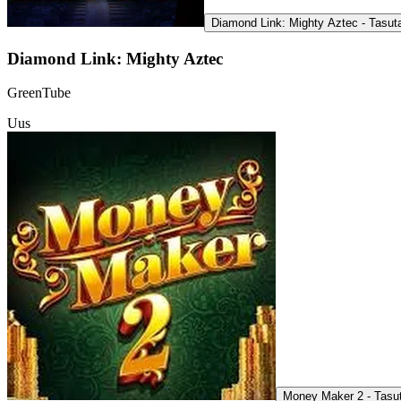
Diamond Link: Mighty Aztec - Tasu
Diamond Link: Mighty Aztec
GreenTube
Uus
Money Maker 2 - Tasu