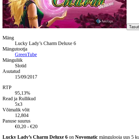
Tasu
Mäng
Lucky Lady’s Charm Deluxe 6
Mängutootja
GreenTube
Mänguliik
Slotid
Asutatud
15/09/2017
RTP
95,13%
Read ja Rullikud
5x3
Võimalik võit
12,804
Panuse suurus
€0,20 - €20
Lucky Lady’s Charm Deluxe 6
on
Novomatic
mängulooja uus 5 kuni