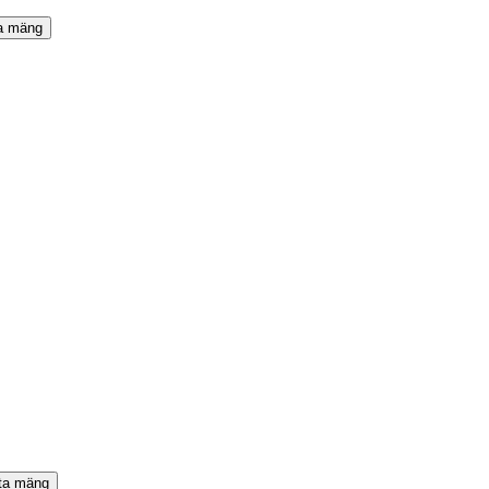
ta mäng
ta mäng