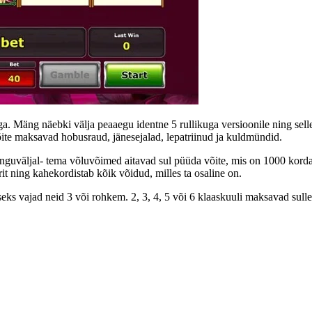
ga. Mäng näebki välja peaaegu identne 5 rullikuga versioonile ning sel
ite maksavad hobusraud, jänesejalad, lepatriinud ja kuldmündid.
uväljal- tema võluvõimed aitavad sul püüda võite, mis on 1000 korda 
rit ning kahekordistab kõik võidud, milles ta osaline on.
seks vajad neid 3 või rohkem. 2, 3, 4, 5 või 6 klaaskuuli maksavad sull