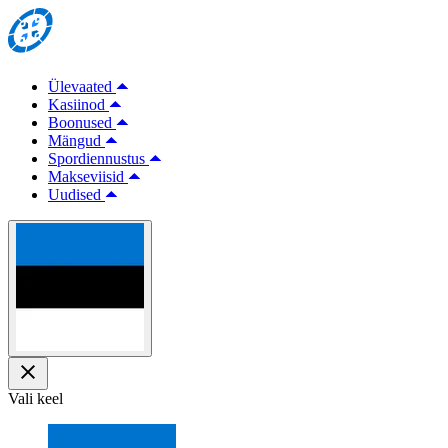
Ülevaated
Kasiinod
Boonused
Mängud
Spordiennustus
Makseviisid
Uudised
Vali keel