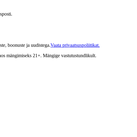
sposti.
te, boonuste ja uudistega.
Vaata privaatsuspoliitikat.
inos mängimiseks 21+. Mängige vastutustundlikult.