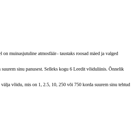
lel on muinasjutuline atmosfäär– taustaks roosad mäed ja valged
suurem sinu panusest. Selleks kogu 6 Leedit võiduliinis. Õnnelik
e välja võidu, mis on 1, 2.5, 10, 250 või 750 korda suurem sinu tehtud