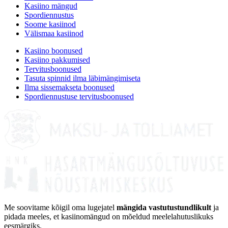
Kasiino mängud
Spordiennustus
Soome kasiinod
Välismaa kasiinod
Kasiino boonused
Kasiino pakkumised
Tervitusboonused
Tasuta spinnid ilma läbimängimiseta
Ilma sissemakseta boonused
Spordiennustuse tervitusboonused
Me soovitame kõigil oma lugejatel
mängida vastutustundlikult
ja
pidada meeles, et kasiinomängud on mõeldud meelelahutuslikuks
eesmärgiks.