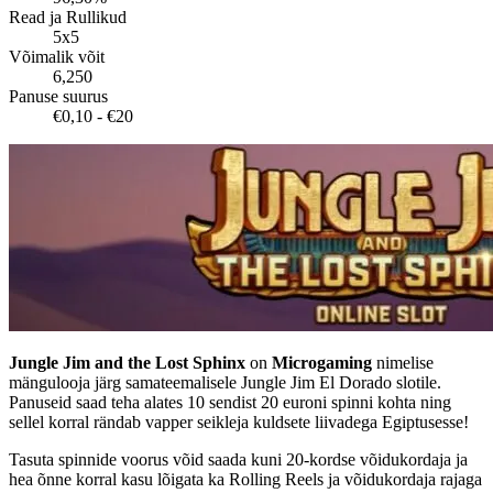
Read ja Rullikud
5x5
Võimalik võit
6,250
Panuse suurus
€0,10 - €20
Jungle Jim and the Lost Sphinx
on
Microgaming
nimelise
mängulooja järg samateemalisele Jungle Jim El Dorado slotile.
Panuseid saad teha alates 10 sendist 20 euroni spinni kohta ning
sellel korral rändab vapper seikleja kuldsete liivadega Egiptusesse!
Tasuta spinnide voorus võid saada kuni 20-kordse võidukordaja ja
hea õnne korral kasu lõigata ka Rolling Reels ja võidukordaja rajaga