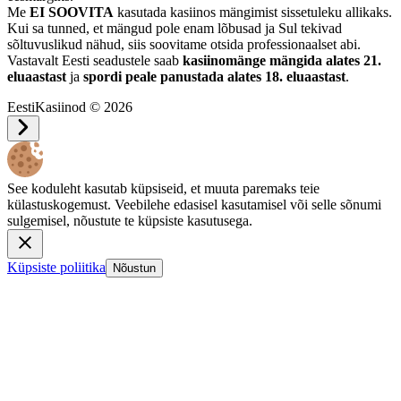
Me
EI SOOVITA
kasutada kasiinos mängimist sissetuleku allikaks.
Kui sa tunned, et mängud pole enam lõbusad ja Sul tekivad
sõltuvuslikud nähud, siis soovitame otsida professionaalset abi.
Vastavalt Eesti seadustele saab
kasiinomänge mängida alates 21.
eluaastast
ja
spordi peale panustada alates 18. eluaastast
.
EestiKasiinod © 2026
See koduleht kasutab küpsiseid, et muuta paremaks teie
külastuskogemust. Veebilehe edasisel kasutamisel või selle sõnumi
sulgemisel, nõustute te küpsiste kasutusega.
Küpsiste poliitika
Nõustun