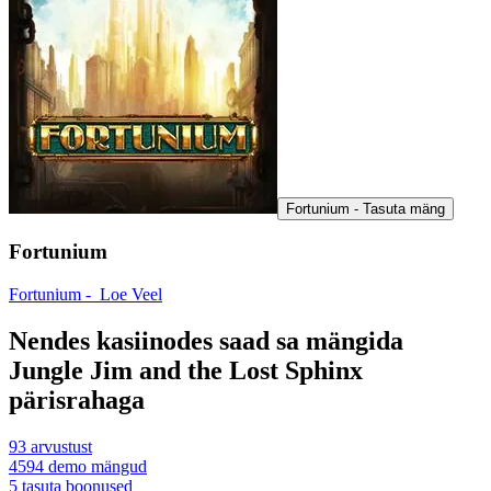
Fortunium - Tasuta mäng
Fortunium
Fortunium -
Loe Veel
Nendes kasiinodes saad sa mängida
Jungle Jim and the Lost Sphinx
pärisrahaga
93
arvustust
4594
demo mängud
5
tasuta boonused