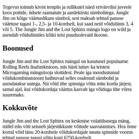
Tegevus toimub kivist templis ja rullikutel näed erivärvilisi juveele
koos pottide, iidsete raamatute ja aardekirstu sümbolitega. Jungle
Jim on kõige väärtuslikum sümbol, sest maksab tehtud panuse
väärtuse tagasi 1-, 2,5- ja 10-kordselt, kui saad neid võiduliinis 3, 4
või 5. The Jungle Jim and the Lost Sphinx mängu logo on wild ja
asendab võiduliinides kõiki teisi puuduolevaid ikoone.
Boonused
Jungle Jim and the Lost Sphinx mängul on kasutusel populaarne
Rolling Reels lisafunktsioon, mis hästi tuttav ka teistest
Microgaming mängulooja slottidest. Peale iga moodustunud
võidukombinatsiooni haihtuvad selles osalenud sümbolid ja
asendatakse uutega. Nii võid ühe spinniga võita mitu korda järjest,
samal ajal, kui võidukordaja väärtus kasvab iga võiduga ühe võrra
suuremaks.
Kokkuvõte
Jungle Jim and the Lost Sphinx on keskmise volatiilsusega mäng,
millel edu võti seisneb järjestikkuste võitude saavutamises. Hea õnne
korral võid tänu 20-kordsele võidukordajale tasuta spinnide voorus
tehtud panuse tagasi võita kuni 6250-kordselt.