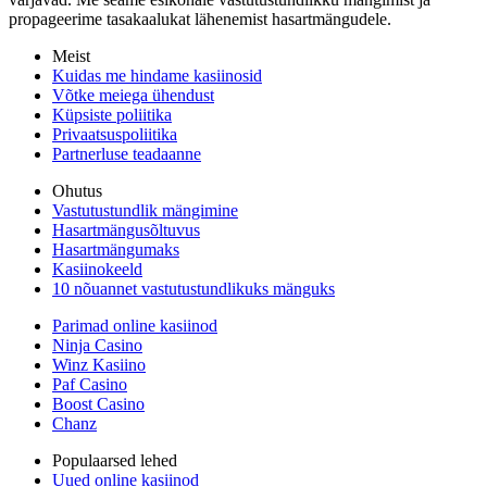
propageerime tasakaalukat lähenemist hasartmängudele.
Meist
Kuidas me hindame kasiinosid
Võtke meiega ühendust
Küpsiste poliitika
Privaatsuspoliitika
Partnerluse teadaanne
Ohutus
Vastutustundlik mängimine
Hasartmängusõltuvus
Hasartmängumaks
Kasiinokeeld
10 nõuannet vastutustundlikuks mänguks
Parimad online kasiinod
Ninja Casino
Winz Kasiino
Paf Casino
Boost Casino
Chanz
Populaarsed lehed
Uued online kasiinod