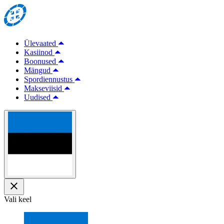
Ülevaated
Kasiinod
Boonused
Mängud
Spordiennustus
Makseviisid
Uudised
Vali keel