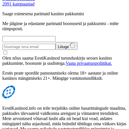
2091
kampaaniad
Saage esimesena parimaid kasiino pakkumisi
Me jälgime ja edastame parimaid boonuseid ja pakkumisi - mitte
rämpsposti.
Liituge
Olen nõus saama EestiKasiinod turunduskirju seoses kasiino
pakkumiste, boonuste ja uudistega.
Vaata privaatsuspoliitikat.
Eestis peate spordile panustamiseks olema 18+ aastane ja online
kasiinos mängimiseks 21+. Mängige vastutustundlikult.
EestiKasiinod.info on teile teejuhiks online hasartmängude maailma,
pakkudes ülevaateid valdkonna arengust ja viimastest trendidest.
Meie arvustused võtavad luubi alla nii head kui vead, aidates
mängijatel näha asjaolusid, mida brändid tihtilugu oma väikses kirjas
varjavad. Me seame esikohale vastutustundlikku mängimist ja