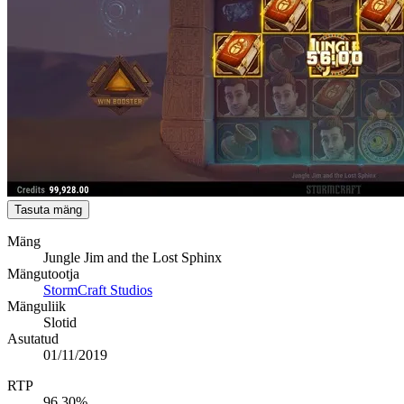
Tasuta mäng
Mäng
Jungle Jim and the Lost Sphinx
Mängutootja
StormCraft Studios
Mänguliik
Slotid
Asutatud
01/11/2019
RTP
96,30%