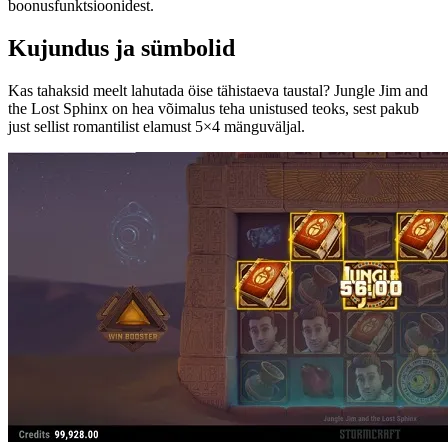
boonusfunktsioonidest.
Kujundus ja sümbolid
Kas tahaksid meelt lahutada öise tähistaeva taustal? Jungle Jim and
the Lost Sphinx on hea võimalus teha unistused teoks, sest pakub
just sellist romantilist elamust 5×4 mänguväljal.