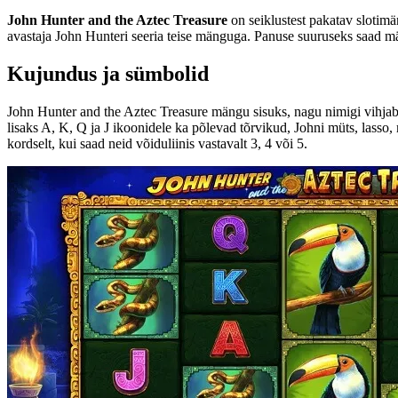
John Hunter and the Aztec Treasure
on seiklustest pakatav slotim
avastaja John Hunteri seeria teise mänguga. Panuse suuruseks saad mää
Kujundus ja sümbolid
John Hunter and the Aztec Treasure mängu sisuks, nagu nimigi vihjab,
lisaks A, K, Q ja J ikoonidele ka põlevad tõrvikud, Johni müts, lass
kordselt, kui saad neid võiduliinis vastavalt 3, 4 või 5.