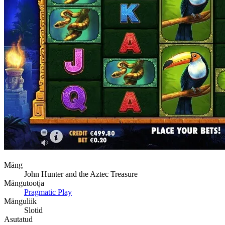
Mäng
John Hunter and the Aztec Treasure
Mängutootja
Pragmatic Play
Mänguliik
Slotid
Asutatud