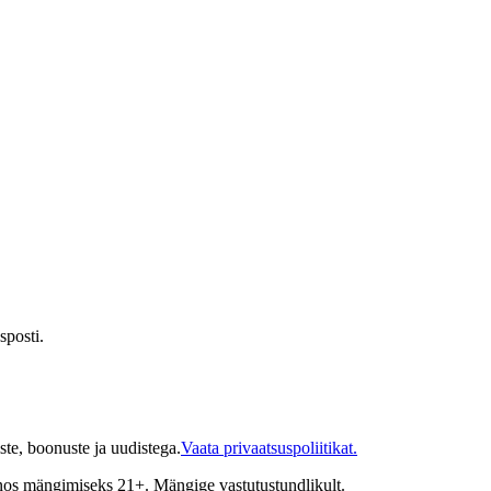
sposti.
te, boonuste ja uudistega.
Vaata privaatsuspoliitikat.
inos mängimiseks 21+. Mängige vastutustundlikult.