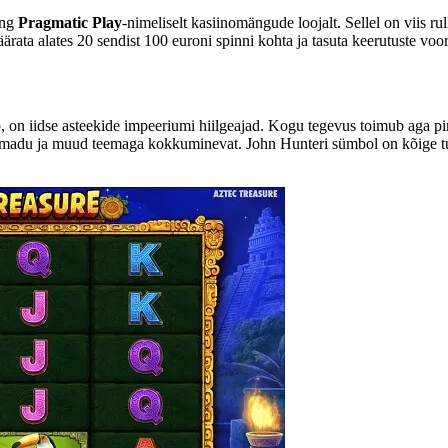
äng
Pragmatic Play
-nimeliselt kasiinomängude loojalt. Sellel on viis ru
rata alates 20 sendist 100 euroni spinni kohta ja tasuta keerutuste vo
 on iidse asteekide impeeriumi hiilgeajad. Kogu tegevus toimub aga pime
o, madu ja muud teemaga kokkuminevat. John Hunteri sümbol on kõige tul