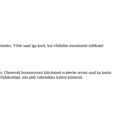
inides. Võite saad iga kord, kui võiduliin moodustub rullikutel
. Olenevalt boonusvooru käivitanud scatterite arvust saad ka tasuta
le võidukordaja, mis jääb vahemikku kahest kümneni.