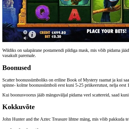
Wildiks on salapärane postamendi pildiga mask, mis võib pidama jääda 
vasakult paremale.
Boonused
Scatter boonussümboliks on eriline Book of Mystery raamat ja kui saa
spinne- kolme boonussümboli eest kuni 5-25 priikeerutust, nelja eest 
Kui boonusvoorus jääb mänguväljal pidama veel scattereid, saad kuni 1
Kokkuvõte
John Hunter and the Aztec Treasure lihtne mäng, mis võib pakkuda te