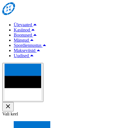
Ülevaated
Kasiinod
Boonused
Mängud
Spordiennustus
Makseviisid
Uudised
Vali keel