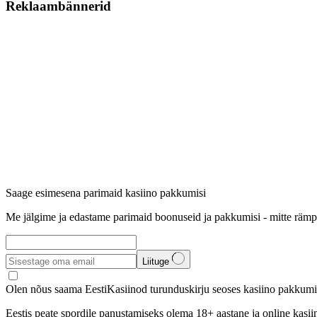
Reklaambännerid
Saage esimesena parimaid kasiino pakkumisi
Me jälgime ja edastame parimaid boonuseid ja pakkumisi - mitte rämp
Liituge
Olen nõus saama EestiKasiinod turunduskirju seoses kasiino pakkumis
Eestis peate spordile panustamiseks olema 18+ aastane ja online kasi