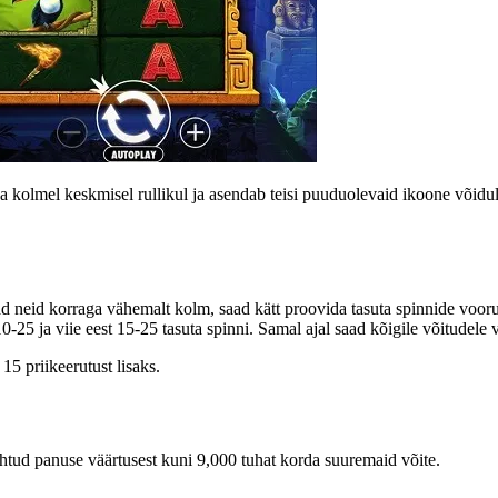
kolmel keskmisel rullikul ja asendab teisi puuduolevaid ikoone võiduli
d neid korraga vähemalt kolm, saad kätt proovida tasuta spinnide voorus
10-25 ja viie eest 15-25 tasuta spinni. Samal ajal saad kõigile võitude
5 priikeerutust lisaks.
htud panuse väärtusest kuni 9,000 tuhat korda suuremaid võite.