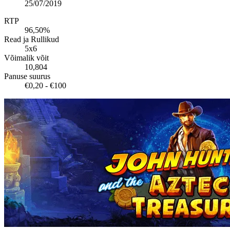
25/07/2019
RTP
96,50%
Read ja Rullikud
5x6
Võimalik võit
10,804
Panuse suurus
€0,20 - €100