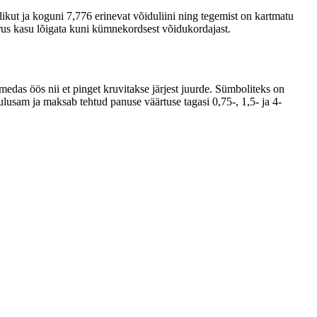
llikut ja koguni 7,776 erinevat võiduliini ning tegemist on kartmatu
orus kasu lõigata kuni kümnekordsest võidukordajast.
das öös nii et pinget kruvitakse järjest juurde. Sümboliteks on
usam ja maksab tehtud panuse väärtuse tagasi 0,75-, 1,5- ja 4-