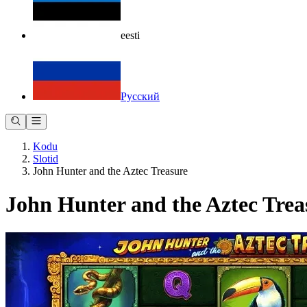
eesti
Русский
Kodu
Slotid
John Hunter and the Aztec Treasure
John Hunter and the Aztec Trea