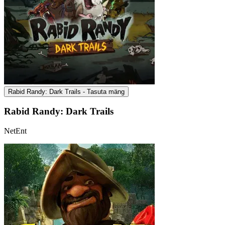
Rabid Randy: Dark Trails - Tasuta mäng
Rabid Randy: Dark Trails
NetEnt