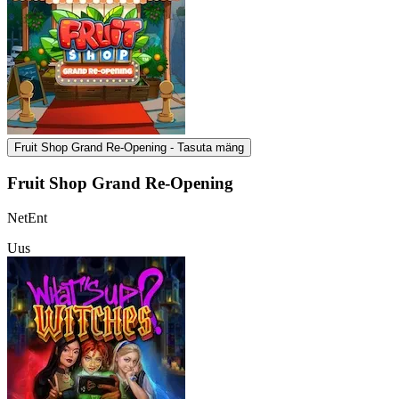
Fruit Shop Grand Re-Opening - Tasuta mäng
Fruit Shop Grand Re-Opening
NetEnt
Uus