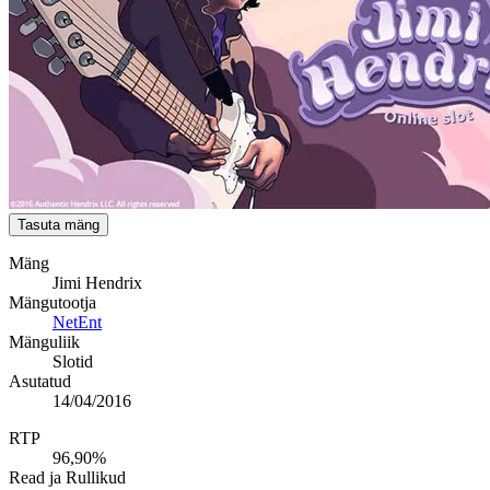
Tasuta mäng
Mäng
Jimi Hendrix
Mängutootja
NetEnt
Mänguliik
Slotid
Asutatud
14/04/2016
RTP
96,90%
Read ja Rullikud