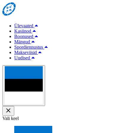
Ülevaated
Kasiinod
Boonused
Mängud
Spordiennustus
Makseviisid
Uudised
Vali keel