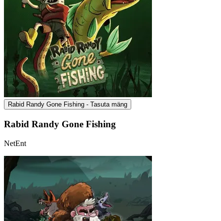
Rabid Randy Gone Fishing - Tasuta mäng
Rabid Randy Gone Fishing
NetEnt