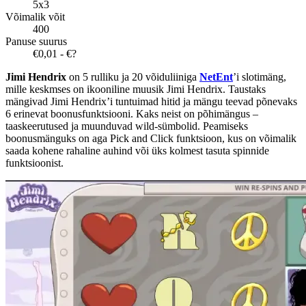
5x3
Võimalik võit
400
Panuse suurus
€0,01 - €?
Jimi Hendrix
on 5 rulliku ja 20 võiduliiniga
NetEnt
’i slotimäng,
mille keskmses on ikooniline muusik Jimi Hendrix. Taustaks
mängivad Jimi Hendrix’i tuntuimad hitid ja mängu teevad põnevaks
6 erinevat boonusfunktsiooni. Kaks neist on põhimängus –
taaskeerutused ja muunduvad wild-sümbolid. Peamiseks
boonusmänguks on aga Pick and Click funktsioon, kus on võimalik
saada kohene rahaline auhind või üks kolmest tasuta spinnide
funktsioonist.