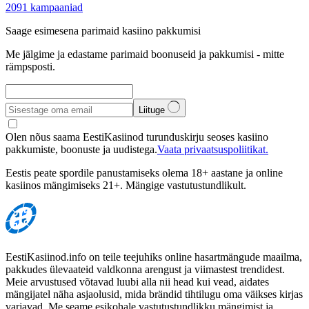
2091
kampaaniad
Saage esimesena parimaid kasiino pakkumisi
Me jälgime ja edastame parimaid boonuseid ja pakkumisi - mitte
rämpsposti.
Liituge
Olen nõus saama EestiKasiinod turunduskirju seoses kasiino
pakkumiste, boonuste ja uudistega.
Vaata privaatsuspoliitikat.
Eestis peate spordile panustamiseks olema 18+ aastane ja online
kasiinos mängimiseks 21+. Mängige vastutustundlikult.
EestiKasiinod.info on teile teejuhiks online hasartmängude maailma,
pakkudes ülevaateid valdkonna arengust ja viimastest trendidest.
Meie arvustused võtavad luubi alla nii head kui vead, aidates
mängijatel näha asjaolusid, mida brändid tihtilugu oma väikses kirjas
varjavad. Me seame esikohale vastutustundlikku mängimist ja