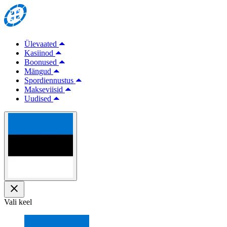
Ülevaated
Kasiinod
Boonused
Mängud
Spordiennustus
Makseviisid
Uudised
Vali keel