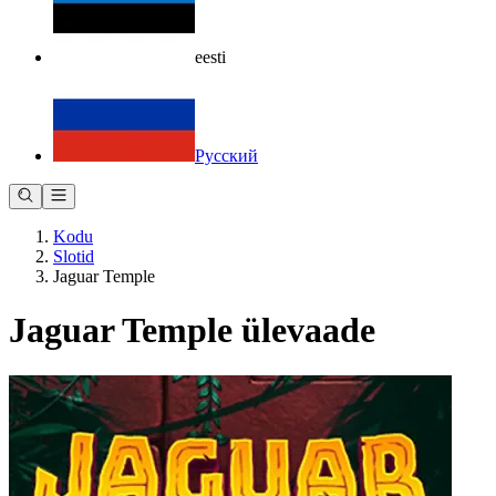
eesti
Русский
Kodu
Slotid
Jaguar Temple
Jaguar Temple ülevaade