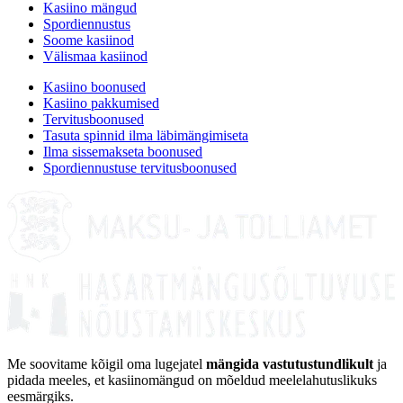
Kasiino mängud
Spordiennustus
Soome kasiinod
Välismaa kasiinod
Kasiino boonused
Kasiino pakkumised
Tervitusboonused
Tasuta spinnid ilma läbimängimiseta
Ilma sissemakseta boonused
Spordiennustuse tervitusboonused
Me soovitame kõigil oma lugejatel
mängida vastutustundlikult
ja
pidada meeles, et kasiinomängud on mõeldud meelelahutuslikuks
eesmärgiks.