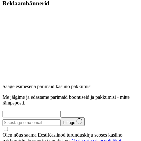
Reklaambännerid
Saage esimesena parimaid kasiino pakkumisi
Me jälgime ja edastame parimaid boonuseid ja pakkumisi - mitte
rämpsposti.
Liituge
Olen nõus saama EestiKasiinod turunduskirju seoses kasiino
pakkumiste, boonuste ja uudistega.
Vaata privaatsuspoliitikat.