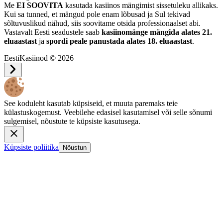
Me
EI SOOVITA
kasutada kasiinos mängimist sissetuleku allikaks.
Kui sa tunned, et mängud pole enam lõbusad ja Sul tekivad
sõltuvuslikud nähud, siis soovitame otsida professionaalset abi.
Vastavalt Eesti seadustele saab
kasiinomänge mängida alates 21.
eluaastast
ja
spordi peale panustada alates 18. eluaastast
.
EestiKasiinod © 2026
See koduleht kasutab küpsiseid, et muuta paremaks teie
külastuskogemust. Veebilehe edasisel kasutamisel või selle sõnumi
sulgemisel, nõustute te küpsiste kasutusega.
Küpsiste poliitika
Nõustun