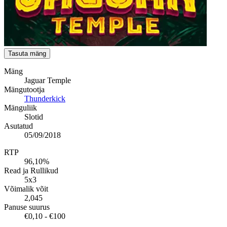
Tasuta mäng
Mäng
Jaguar Temple
Mängutootja
Thunderkick
Mänguliik
Slotid
Asutatud
05/09/2018
RTP
96,10%
Read ja Rullikud
5x3
Võimalik võit
2,045
Panuse suurus
€0,10 - €100