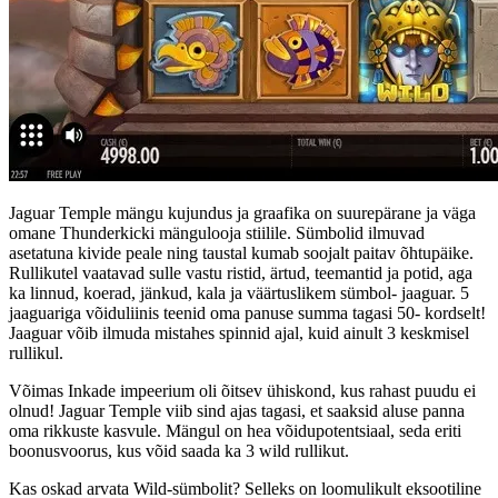
Jaguar Temple mängu kujundus ja graafika on suurepärane ja väga
omane Thunderkicki mängulooja stiilile. Sümbolid ilmuvad
asetatuna kivide peale ning taustal kumab soojalt paitav õhtupäike.
Rullikutel vaatavad sulle vastu ristid, ärtud, teemantid ja potid, aga
ka linnud, koerad, jänkud, kala ja väärtuslikem sümbol- jaaguar. 5
jaaguariga võiduliinis teenid oma panuse summa tagasi 50- kordselt!
Jaaguar võib ilmuda mistahes spinnid ajal, kuid ainult 3 keskmisel
rullikul.
Võimas Inkade impeerium oli õitsev ühiskond, kus rahast puudu ei
olnud! Jaguar Temple viib sind ajas tagasi, et saaksid aluse panna
oma rikkuste kasvule. Mängul on hea võidupotentsiaal, seda eriti
boonusvoorus, kus võid saada ka 3 wild rullikut.
Kas oskad arvata Wild-sümbolit? Selleks on loomulikult eksootiline