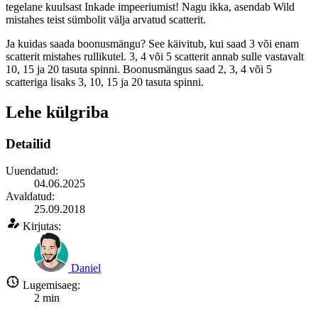
tegelane kuulsast Inkade impeeriumist! Nagu ikka, asendab Wild
mistahes teist sümbolit välja arvatud scatterit.
Ja kuidas saada boonusmängu? See käivitub, kui saad 3 või enam
scatterit mistahes rullikutel. 3, 4 või 5 scatterit annab sulle vastavalt
10, 15 ja 20 tasuta spinni. Boonusmängus saad 2, 3, 4 või 5
scatteriga lisaks 3, 10, 15 ja 20 tasuta spinni.
Lehe külgriba
Detailid
Uuendatud:
04.06.2025
Avaldatud:
25.09.2018
Kirjutas:
Daniel
Lugemisaeg:
2
min