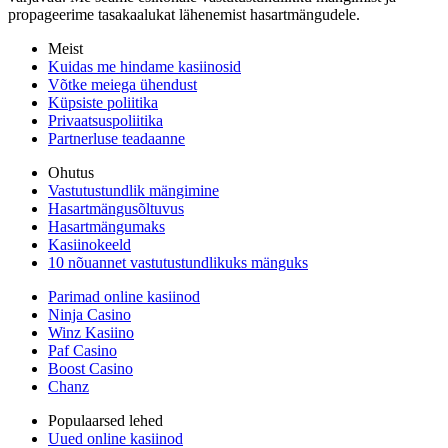
propageerime tasakaalukat lähenemist hasartmängudele.
Meist
Kuidas me hindame kasiinosid
Võtke meiega ühendust
Küpsiste poliitika
Privaatsuspoliitika
Partnerluse teadaanne
Ohutus
Vastutustundlik mängimine
Hasartmängusõltuvus
Hasartmängumaks
Kasiinokeeld
10 nõuannet vastutustundlikuks mänguks
Parimad online kasiinod
Ninja Casino
Winz Kasiino
Paf Casino
Boost Casino
Chanz
Populaarsed lehed
Uued online kasiinod