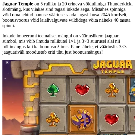
Jaguar Temple
on 5 rulliku ja 20 erineva võiduliiniga Thunderkicki
slotimäng, kus viiakse sind tagasi inkade aega. Mistahes spinniga
võid oma tehtud panuse väärtuse saada tagasi lausa 2045 kordselt,
boonusvoorus võid laialivalguvate wildidega võita näiteks 40 tasuta
spinni.
Inkade impeerumi teemalisel mängul on väärtuslikem jaaguari
sümbol, mis võib ilmuda rullikutel 1×1 ja 3×3 suurusel alal nii
põhimängus kui ka boonusrežiimis. Pane tähele, et väärtuslik 3×3
jaaguariväli moodustub eriti tihti just boonusmängus!