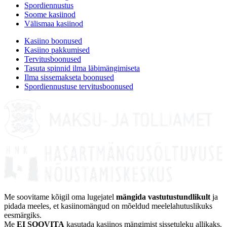
Spordiennustus
Soome kasiinod
Välismaa kasiinod
Kasiino boonused
Kasiino pakkumised
Tervitusboonused
Tasuta spinnid ilma läbimängimiseta
Ilma sissemakseta boonused
Spordiennustuse tervitusboonused
Me soovitame kõigil oma lugejatel
mängida vastutustundlikult
ja
pidada meeles, et kasiinomängud on mõeldud meelelahutuslikuks
eesmärgiks.
Me
EI SOOVITA
kasutada kasiinos mängimist sissetuleku allikaks.