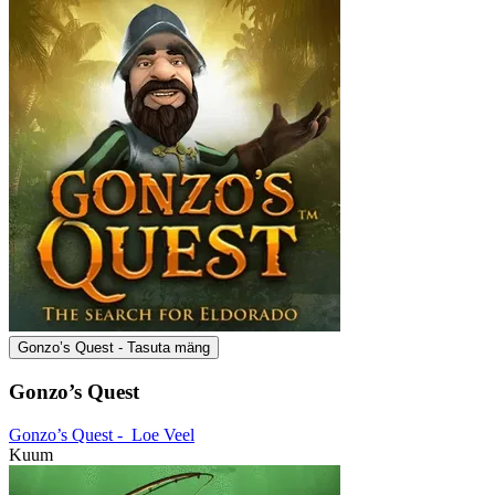
Gonzo’s Quest - Tasuta mäng
Gonzo’s Quest
Gonzo’s Quest -
Loe Veel
Kuum