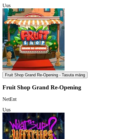
Uus
Fruit Shop Grand Re-Opening - Tasuta mäng
Fruit Shop Grand Re-Opening
NetEnt
Uus