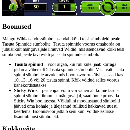
Boonused
Mängu Wild-asendussümbol asendab kõiki teisi sümboleid peale
Tasuta Spinnide sümbolite. Tasuta spinnide voorus omakorda on
juhuslikult mänguväljale ilmuvad Wildid, mis asendavad kõiki teisi
sümboleid peale tavawildi ja tasuta spinnide sümboli.
Tasuta spinnid
– voor algab, kui rullikutel jääb korraga
pidama vähemalt 5 tasuta spinnide sümbolit. Vastavalt tasuta
spinni sümbolite arvule, mis boonusvooru käivitas, saad kas
10, 13, 16 või 20 tasuta spinni. Kõik võidud selles voorus
kahekordistatakse.
Sticky Wins
– peale igat võitu või vähemalt kolme tasuta
spinni sümboli ilmumist mänguväljal, saad õnne proovida
Sticky Win boonusega. Võiduliini moodustanud sümbolid
jäävad oma kohale ja ülejäänud rullikud hakkavad uuesti
keerlema. Boonusvoor jätkub seni kuni võiduklastrisse
lisandub uusi sümboleid.
Kokkuvõte