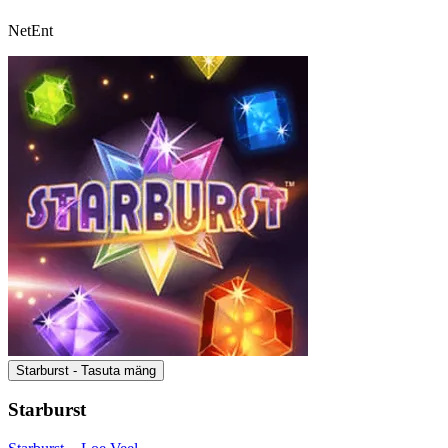
NetEnt
Starburst - Tasuta mäng
Starburst