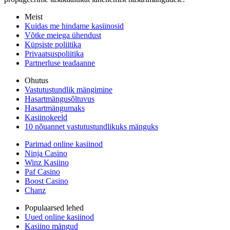
Meist
Kuidas me hindame kasiinosid
Võtke meiega ühendust
Küpsiste poliitika
Privaatsuspoliitika
Partnerluse teadaanne
Ohutus
Vastutustundlik mängimine
Hasartmängusõltuvus
Hasartmängumaks
Kasiinokeeld
10 nõuannet vastutustundlikuks mänguks
Parimad online kasiinod
Ninja Casino
Winz Kasiino
Paf Casino
Boost Casino
Chanz
Populaarsed lehed
Uued online kasiinod
Kasiino mängud