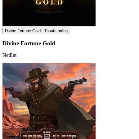
Divine Fortune Gold - Tasuta mäng
Divine Fortune Gold
NetEnt