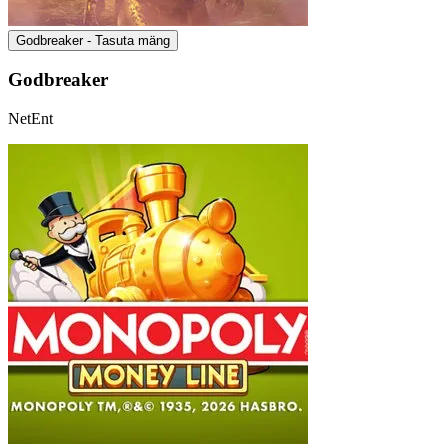
Godbreaker - Tasuta mäng
Godbreaker
NetEnt