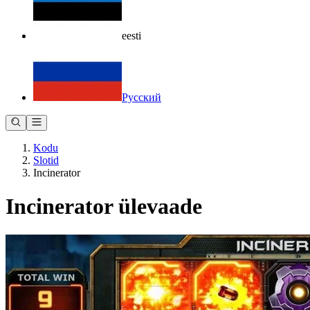
eesti
Русский
Kodu
Slotid
Incinerator
Incinerator ülevaade