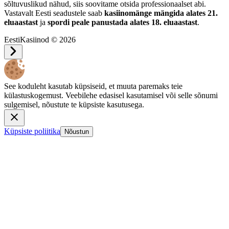
sõltuvuslikud nähud, siis soovitame otsida professionaalset abi.
Vastavalt Eesti seadustele saab
kasiinomänge mängida alates 21.
eluaastast
ja
spordi peale panustada alates 18. eluaastast
.
EestiKasiinod © 2026
See koduleht kasutab küpsiseid, et muuta paremaks teie
külastuskogemust. Veebilehe edasisel kasutamisel või selle sõnumi
sulgemisel, nõustute te küpsiste kasutusega.
Küpsiste poliitika
Nõustun