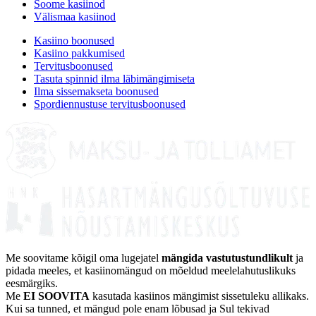
Soome kasiinod
Välismaa kasiinod
Kasiino boonused
Kasiino pakkumised
Tervitusboonused
Tasuta spinnid ilma läbimängimiseta
Ilma sissemakseta boonused
Spordiennustuse tervitusboonused
Me soovitame kõigil oma lugejatel
mängida vastutustundlikult
ja
pidada meeles, et kasiinomängud on mõeldud meelelahutuslikuks
eesmärgiks.
Me
EI SOOVITA
kasutada kasiinos mängimist sissetuleku allikaks.
Kui sa tunned, et mängud pole enam lõbusad ja Sul tekivad