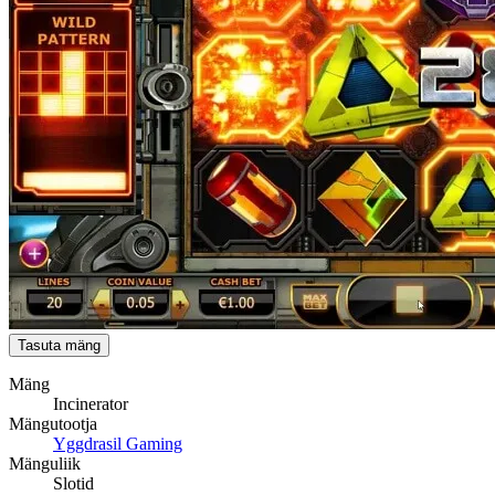
Tasuta mäng
Mäng
Incinerator
Mängutootja
Yggdrasil Gaming
Mänguliik
Slotid