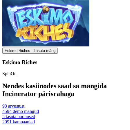
Eskimo Riches - Tasuta mäng
Eskimo Riches
SpinOn
Nendes kasiinodes saad sa mängida
Incinerator pärisrahaga
93
arvustust
4594
demo mängud
5
tasuta boonused
2091
kampaaniad