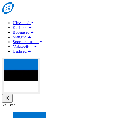
Ülevaated
Kasiinod
Boonused
Mängud
Spordiennustus
Makseviisid
Uudised
Vali keel