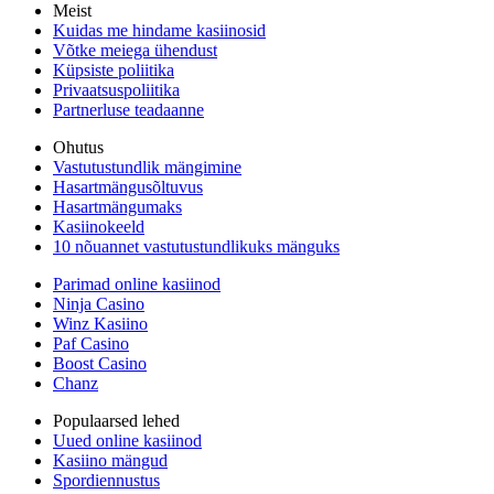
Meist
Kuidas me hindame kasiinosid
Võtke meiega ühendust
Küpsiste poliitika
Privaatsuspoliitika
Partnerluse teadaanne
Ohutus
Vastutustundlik mängimine
Hasartmängusõltuvus
Hasartmängumaks
Kasiinokeeld
10 nõuannet vastutustundlikuks mänguks
Parimad online kasiinod
Ninja Casino
Winz Kasiino
Paf Casino
Boost Casino
Chanz
Populaarsed lehed
Uued online kasiinod
Kasiino mängud
Spordiennustus