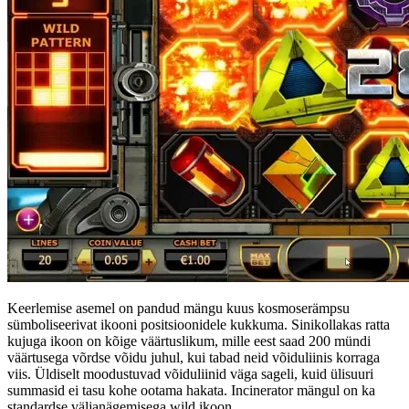
Keerlemise asemel on pandud mängu kuus kosmoserämpsu
sümboliseerivat ikooni positsioonidele kukkuma. Sinikollakas ratta
kujuga ikoon on kõige väärtuslikum, mille eest saad 200 mündi
väärtusega võrdse võidu juhul, kui tabad neid võiduliinis korraga
viis. Üldiselt moodustuvad võiduliinid väga sageli, kuid ülisuuri
summasid ei tasu kohe ootama hakata. Incinerator mängul on ka
standardse väljanägemisega wild ikoon.