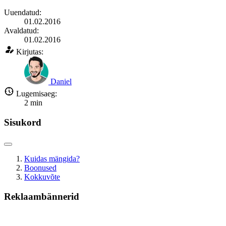
Uuendatud:
01.02.2016
Avaldatud:
01.02.2016
Kirjutas:
Daniel
Lugemisaeg:
2
min
Sisukord
Kuidas mängida?
Boonused
Kokkuvõte
Reklaambännerid