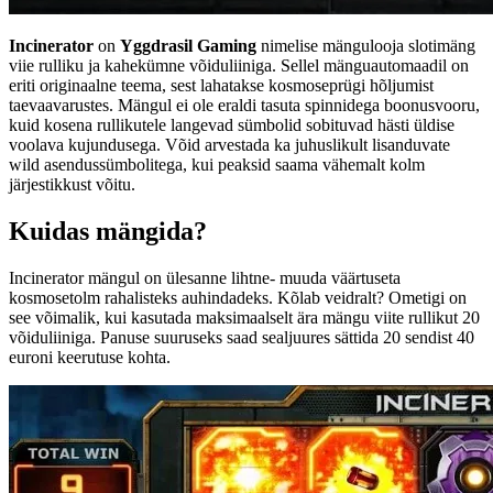
Incinerator
on
Yggdrasil Gaming
nimelise mängulooja slotimäng
viie rulliku ja kahekümne võiduliiniga. Sellel mänguautomaadil on
eriti originaalne teema, sest lahatakse kosmoseprügi hõljumist
taevaavarustes. Mängul ei ole eraldi tasuta spinnidega boonusvooru,
kuid kosena rullikutele langevad sümbolid sobituvad hästi üldise
voolava kujundusega. Võid arvestada ka juhuslikult lisanduvate
wild asendussümbolitega, kui peaksid saama vähemalt kolm
järjestikkust võitu.
Kuidas mängida?
Incinerator mängul on ülesanne lihtne- muuda väärtuseta
kosmosetolm rahalisteks auhindadeks. Kõlab veidralt? Ometigi on
see võimalik, kui kasutada maksimaalselt ära mängu viite rullikut 20
võiduliiniga. Panuse suuruseks saad sealjuures sättida 20 sendist 40
euroni keerutuse kohta.