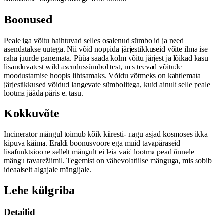
Boonused
Peale iga võitu haihtuvad selles osalenud sümbolid ja need
asendatakse uutega. Nii võid noppida järjestikkuseid võite ilma ise
raha juurde panemata. Püüa saada kolm võitu järjest ja lõikad kasu
lisanduvatest wild asendussümbolitest, mis teevad võitude
moodustamise hoopis lihtsamaks. Võidu võtmeks on kahtlemata
järjestikkused võidud langevate sümbolitega, kuid ainult selle peale
lootma jääda päris ei tasu.
Kokkuvõte
Incinerator mängul toimub kõik kiiresti- nagu asjad kosmoses ikka
kipuva käima. Eraldi boonusvoore ega muid tavapäraseid
lisafunktsioone sellelt mängult ei leia vaid lootma pead õnnele
mängu tavarežiimil. Tegemist on vähevolatiilse mänguga, mis sobib
ideaalselt algajale mängijale.
Lehe külgriba
Detailid