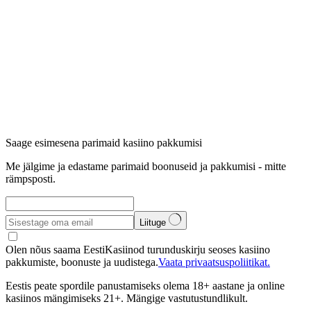
Saage esimesena parimaid kasiino pakkumisi
Me jälgime ja edastame parimaid boonuseid ja pakkumisi - mitte
rämpsposti.
Liituge
Olen nõus saama EestiKasiinod turunduskirju seoses kasiino
pakkumiste, boonuste ja uudistega.
Vaata privaatsuspoliitikat.
Eestis peate spordile panustamiseks olema 18+ aastane ja online
kasiinos mängimiseks 21+. Mängige vastutustundlikult.