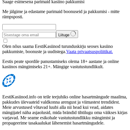
Saage esimesena parimaid kasiino pakkumisi
Me jälgime ja edastame parimaid boonuseid ja pakkumisi - mitte
rämpsposti.
Liituge
Olen nõus saama EestiKasiinod turunduskirju seoses kasiino
pakkumiste, boonuste ja uudistega.
Vaata privaatsuspoliitikat.
Eestis peate spordile panustamiseks olema 18+ aastane ja online
kasiinos mängimiseks 21+. Mängige vastutustundlikult.
EestiKasiinod.info on teile teejuhiks online hasartmängude maailma,
pakkudes ülevaateid valdkonna arengust ja viimastest trendidest.
Meie arvustused võtavad luubi alla nii head kui vead, aidates
mängijatel näha asjaolusid, mida brändid tihtilugu oma väikses kirjas
varjavad. Me seame esikohale vastutustundlikku mängimist ja
propageerime tasakaalukat lähenemist hasartmängudele.