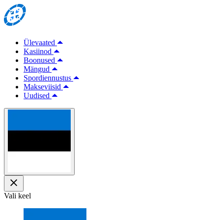
Ülevaated
Kasiinod
Boonused
Mängud
Spordiennustus
Makseviisid
Uudised
Vali keel