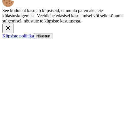
See koduleht kasutab küpsiseid, et muuta paremaks teie
külastuskogemust. Veebilehe edasisel kasutamisel või selle sõnumi
sulgemisel, nõustute te küpsiste kasutusega.
Küpsiste poliitika
Nõustun