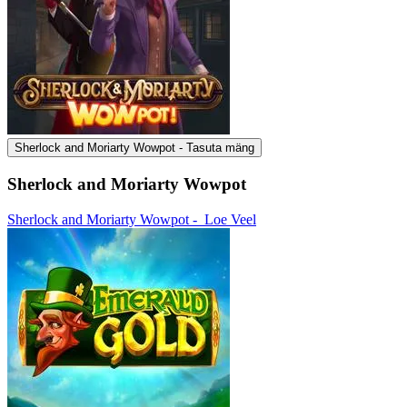
Sherlock and Moriarty Wowpot - Tasuta mäng
Sherlock and Moriarty Wowpot
Sherlock and Moriarty Wowpot -
Loe Veel