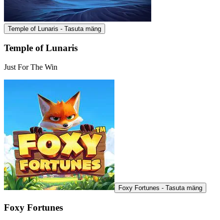
Temple of Lunaris - Tasuta mäng
Temple of Lunaris
Just For The Win
Foxy Fortunes - Tasuta mäng
Foxy Fortunes