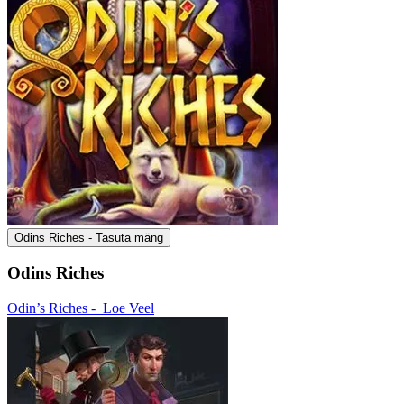
Odins Riches - Tasuta mäng
Odins Riches
Odin’s Riches -
Loe Veel