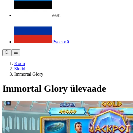
eesti
Русский
Kodu
Slotid
Immortal Glory
Immortal Glory ülevaade