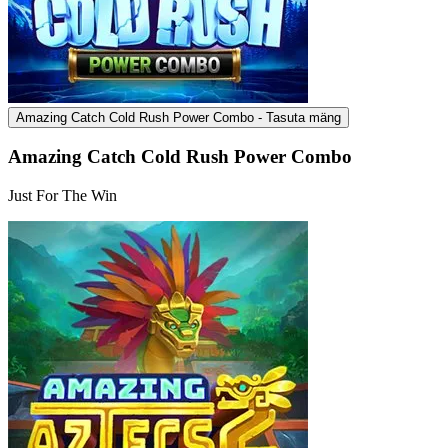
Amazing Catch Cold Rush Power Combo - Tasuta mäng
Amazing Catch Cold Rush Power Combo
Just For The Win