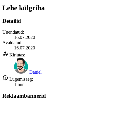
Lehe külgriba
Detailid
Uuendatud:
16.07.2020
Avaldatud:
16.07.2020
Kirjutas:
Daniel
Lugemisaeg:
1
min
Reklaambännerid