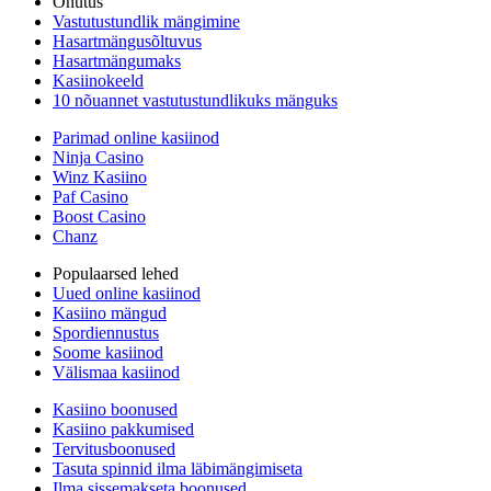
Ohutus
Vastutustundlik mängimine
Hasartmängusõltuvus
Hasartmängumaks
Kasiinokeeld
10 nõuannet vastutustundlikuks mänguks
Parimad online kasiinod
Ninja Casino
Winz Kasiino
Paf Casino
Boost Casino
Chanz
Populaarsed lehed
Uued online kasiinod
Kasiino mängud
Spordiennustus
Soome kasiinod
Välismaa kasiinod
Kasiino boonused
Kasiino pakkumised
Tervitusboonused
Tasuta spinnid ilma läbimängimiseta
Ilma sissemakseta boonused