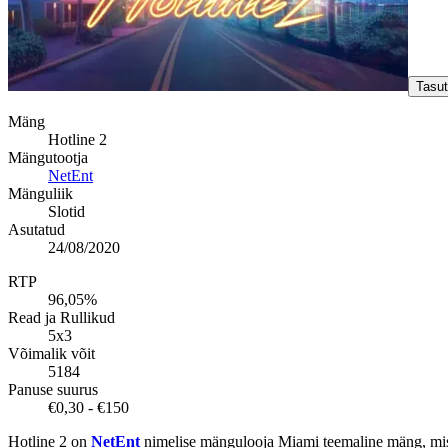
Tasu
Mäng
Hotline 2
Mängutootja
NetEnt
Mänguliik
Slotid
Asutatud
24/08/2020
RTP
96,05%
Read ja Rullikud
5x3
Võimalik võit
5184
Panuse suurus
€0,30 - €150
Hotline 2 on
NetEnt
nimelise mängulooja Miami teemaline mäng, mis o