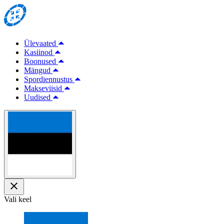
Ülevaated
Kasiinod
Boonused
Mängud
Spordiennustus
Makseviisid
Uudised
Vali keel