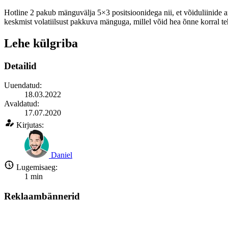
Hotline 2 pakub mänguvälja 5×3 positsioonidega nii, et võiduliinide
keskmist volatiilsust pakkuva mänguga, millel võid hea õnne korral te
Lehe külgriba
Detailid
Uuendatud:
18.03.2022
Avaldatud:
17.07.2020
Kirjutas:
Daniel
Lugemisaeg:
1
min
Reklaambännerid