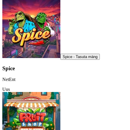
Spice - Tasuta mäng
Spice
NetEnt
Uus