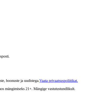
sposti.
te, boonuste ja uudistega.
Vaata privaatsuspoliitikat.
inos mängimiseks 21+. Mängige vastutustundlikult.