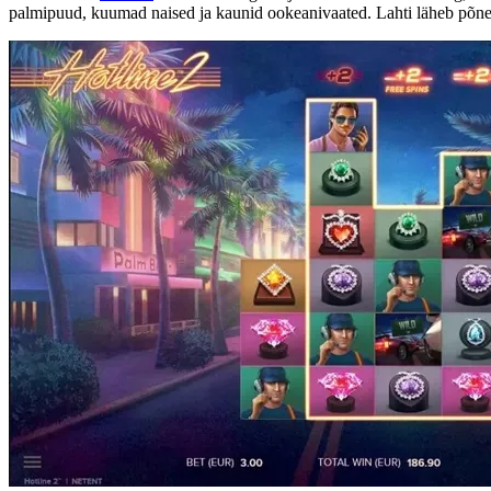
palmipuud, kuumad naised ja kaunid ookeanivaated. Lahti läheb põne