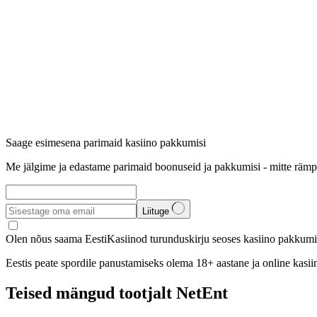
Saage esimesena parimaid kasiino pakkumisi
Me jälgime ja edastame parimaid boonuseid ja pakkumisi - mitte rämp
Liituge
Olen nõus saama EestiKasiinod turunduskirju seoses kasiino pakkumis
Eestis peate spordile panustamiseks olema 18+ aastane ja online kasi
Teised mängud tootjalt NetEnt