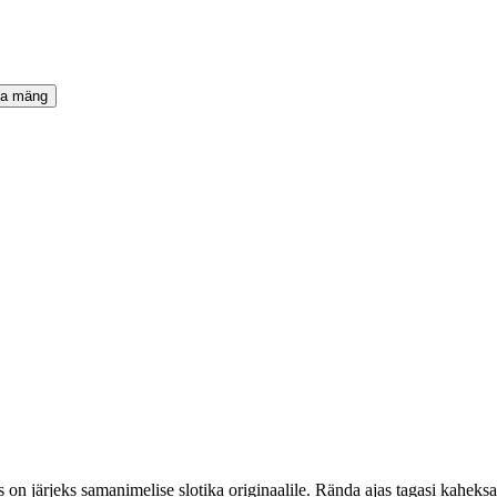
ta mäng
n järjeks samanimelise slotika originaalile. Rända ajas tagasi kahek