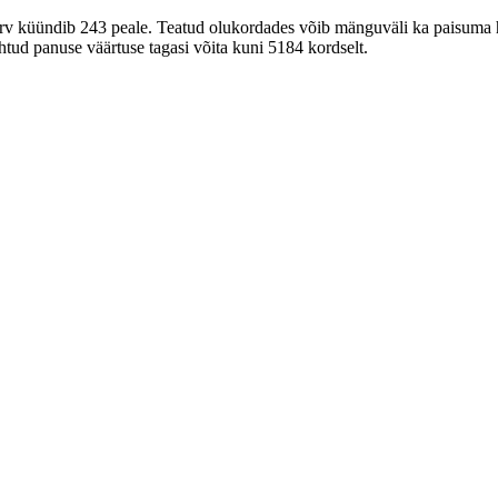
 arv küündib 243 peale. Teatud olukordades võib mänguväli ka paisuma h
htud panuse väärtuse tagasi võita kuni 5184 kordselt.