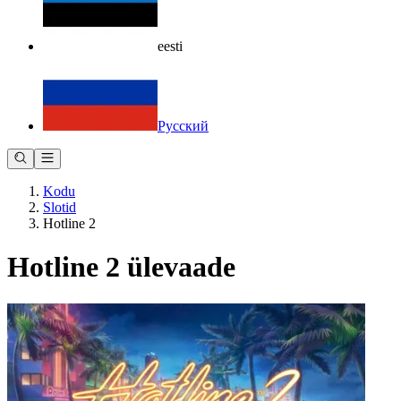
eesti
Русский
Kodu
Slotid
Hotline 2
Hotline 2 ülevaade