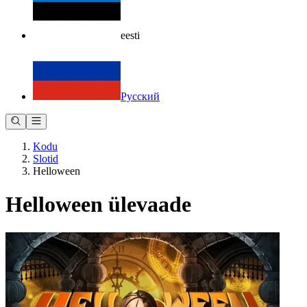
eesti
Русский
Kodu
Slotid
Helloween
Helloween ülevaade