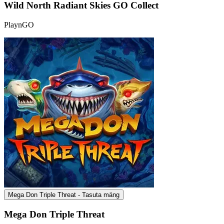
Wild North Radiant Skies GO Collect
PlaynGO
Mega Don Triple Threat - Tasuta mäng
Mega Don Triple Threat