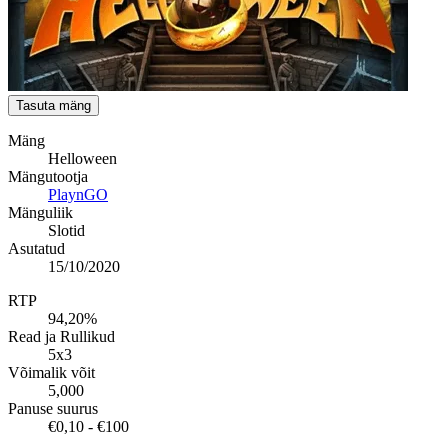
Tasuta mäng
Mäng
Helloween
Mängutootja
PlaynGO
Mänguliik
Slotid
Asutatud
15/10/2020
RTP
94,20%
Read ja Rullikud
5x3
Võimalik võit
5,000
Panuse suurus
€0,10 - €100