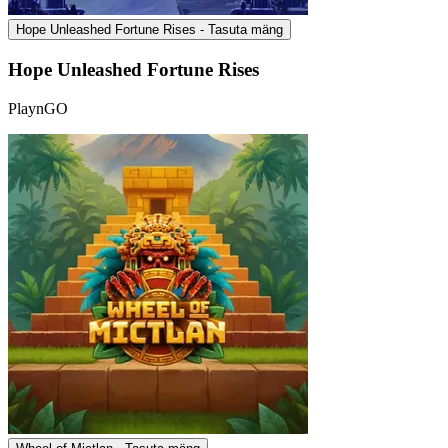
Hope Unleashed Fortune Rises - Tasuta mäng
Hope Unleashed Fortune Rises
PlaynGO