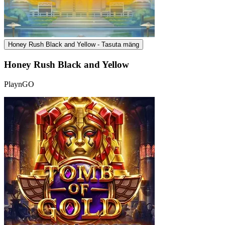
Honey Rush Black and Yellow - Tasuta mäng
Honey Rush Black and Yellow
PlaynGO