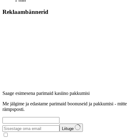
Reklaambännerid
Saage esimesena parimaid kasiino pakkumisi
Me jälgime ja edastame parimaid boonuseid ja pakkumisi - mitte
rämpsposti.
Liituge