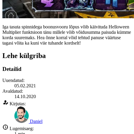
Iga tasuta spinnidega boonusvooru lõpus võib käivituda Helloween
Multiplier funktsioon tänu millele võib võidusumma paisuda kümme
korda suuremaks. Hea õnne korral võid tehtud panuse väärtuse
tagasi võita ka kuni viie tuhande kordselt!
Lehe külgriba
Detailid
Uuendatud:
05.02.2021
Avaldatud:
14.10.2020
Kirjutas:
Daniel
Lugemisaeg:
1
min