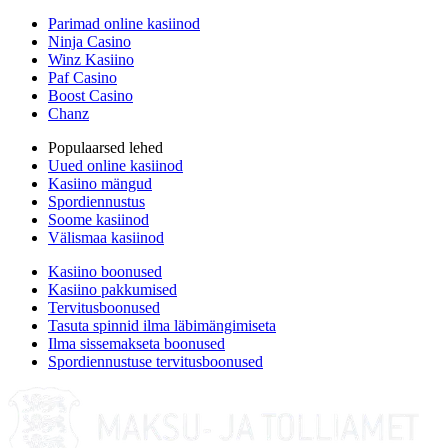
Parimad online kasiinod
Ninja Casino
Winz Kasiino
Paf Casino
Boost Casino
Chanz
Populaarsed lehed
Uued online kasiinod
Kasiino mängud
Spordiennustus
Soome kasiinod
Välismaa kasiinod
Kasiino boonused
Kasiino pakkumised
Tervitusboonused
Tasuta spinnid ilma läbimängimiseta
Ilma sissemakseta boonused
Spordiennustuse tervitusboonused