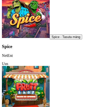
Spice - Tasuta mäng
Spice
NetEnt
Uus