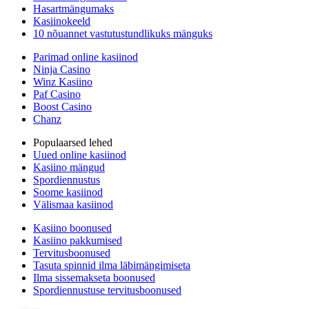
Hasartmängumaks
Kasiinokeeld
10 nõuannet vastutustundlikuks mänguks
Parimad online kasiinod
Ninja Casino
Winz Kasiino
Paf Casino
Boost Casino
Chanz
Populaarsed lehed
Uued online kasiinod
Kasiino mängud
Spordiennustus
Soome kasiinod
Välismaa kasiinod
Kasiino boonused
Kasiino pakkumised
Tervitusboonused
Tasuta spinnid ilma läbimängimiseta
Ilma sissemakseta boonused
Spordiennustuse tervitusboonused