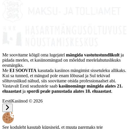
Me soovitame kõigil oma lugejatel
mängida vastutustundlikult
ja
pidada meeles, et kasiinomängud on mõeldud meelelahutuslikuks
eesmärgiks.
Me
EI SOOVITA
kasutada kasiinos mängimist sissetuleku allikaks.
Kui sa tunned, et mängud pole enam lõbusad ja Sul tekivad
sõltuvuslikud nähud, siis soovitame otsida professionaalset abi.
Vastavalt Eesti seadustele saab
kasiinomänge mängida alates 21.
eluaastast
ja
spordi peale panustada alates 18. eluaastast
.
EestiKasiinod © 2026
See koduleht kasutab küpsiseid, et muuta paremaks teie