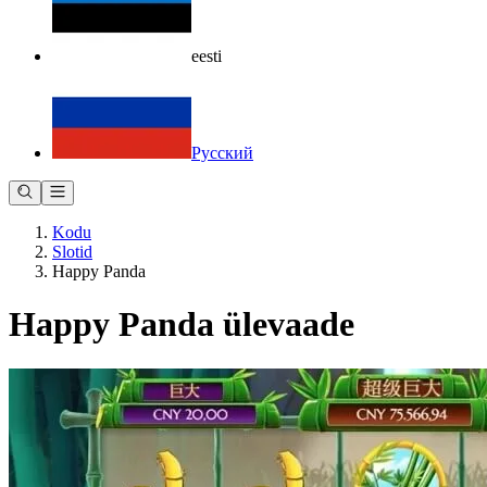
eesti
Русский
Kodu
Slotid
Happy Panda
Happy Panda ülevaade