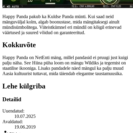
Happy Panda pakub ka Kuldse Panda münti. Kui saad neid
mänguväljal kolm, algab boonustase, mida mängitaksegi ainult
mündisümbolitega. Viiteistkümnel eri mündil on kõigil erinevad
väärtused ja suured võidud on garanteeritud.
Kokkuvõte
Happy Panda on NetEnti mäng, millel pandasid ei pruugi just kuigi
palju näha. See Hiina püha loom on mängu Wildiks ja tegemist on
staatilise ikooniga. Lisaks pandadele näed mängul ka palju muud
Aasia kultuurist tuttavat, mida täiendab elegantne taustamuusika.
Lehe külgriba
Detailid
Uuendatud:
10.07.2025
Avaldatud:
19.06.2019