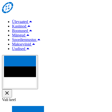
Ülevaated
Kasiinod
Boonused
Mängud
Spordiennustus
Makseviisid
Uudised
Vali keel