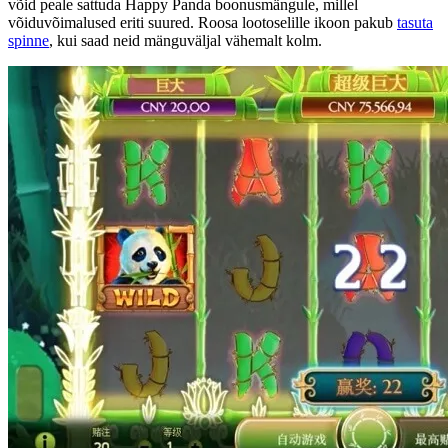
võid peale sattuda Happy Panda boonusmängule, millel
võiduvõimalused eriti suured. Roosa lootoselille ikoon pakub
tasuta
spinne
, kui saad neid mänguväljal vähemalt kolm.