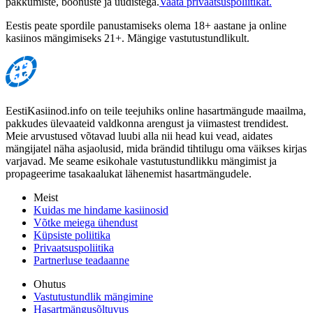
pakkumiste, boonuste ja uudistega.
Vaata privaatsuspoliitikat.
Eestis peate spordile panustamiseks olema 18+ aastane ja online
kasiinos mängimiseks 21+. Mängige vastutustundlikult.
EestiKasiinod.info on teile teejuhiks online hasartmängude maailma,
pakkudes ülevaateid valdkonna arengust ja viimastest trendidest.
Meie arvustused võtavad luubi alla nii head kui vead, aidates
mängijatel näha asjaolusid, mida brändid tihtilugu oma väikses kirjas
varjavad. Me seame esikohale vastutustundlikku mängimist ja
propageerime tasakaalukat lähenemist hasartmängudele.
Meist
Kuidas me hindame kasiinosid
Võtke meiega ühendust
Küpsiste poliitika
Privaatsuspoliitika
Partnerluse teadaanne
Ohutus
Vastutustundlik mängimine
Hasartmängusõltuvus