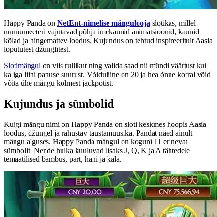
Happy Panda on
NetEnt-nimelise mängulooja
slotikas, millel
nunnumeeteri vajutavad põhja imekaunid animatsioonid, kaunid
kõlad ja hingemattev loodus. Kujundus on tehtud inspireeritult Aasia
lõpututest džunglitest.
Slotimängul
on viis rullikut ning valida saad nii mündi väärtust kui
ka iga liini panuse suurust. Võiduliine on 20 ja hea õnne korral võid
võita ühe mängu kolmest jackpotist.
Kujundus ja sümbolid
Kuigi mängu nimi on Happy Panda on sloti keskmes hoopis Aasia
loodus, džungel ja rahustav taustamuusika. Pandat näed ainult
mängu alguses. Happy Panda mängul on koguni 11 erinevat
sümbolit. Nende hulka kuuluvad lisaks J, Q, K ja A tähtedele
temaatilised bambus, part, hani ja kala.