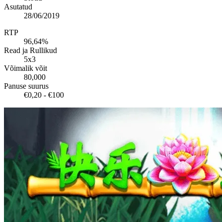
Asutatud
28/06/2019
RTP
96,64%
Read ja Rullikud
5x3
Võimalik võit
80,000
Panuse suurus
€0,20 - €100