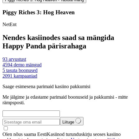
Piggy Riches 3: Hog Heaven
NetEnt
Nendes kasiinodes saad sa mängida
Happy Panda pärisrahaga
93
arvustust
4594
demo mängud
5
tasuta boonused
2091
kampaaniad
Saage esimesena parimaid kasiino pakkumisi
Me jälgime ja edastame parimaid boonuseid ja pakkumisi - mitte
rämpsposti.
Liituge
Olen nõus saama EestiKasiinod turunduskirju seoses kasiino