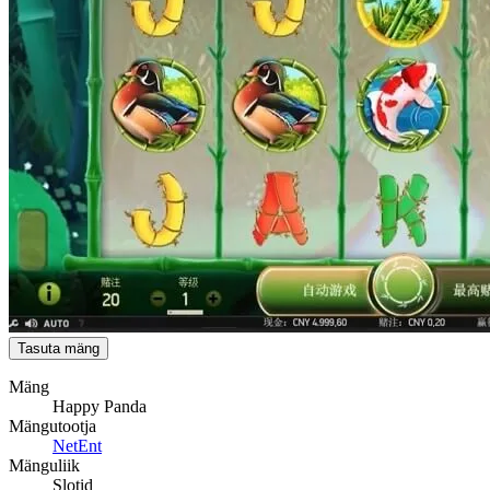
Tasuta mäng
Mäng
Happy Panda
Mängutootja
NetEnt
Mänguliik
Slotid