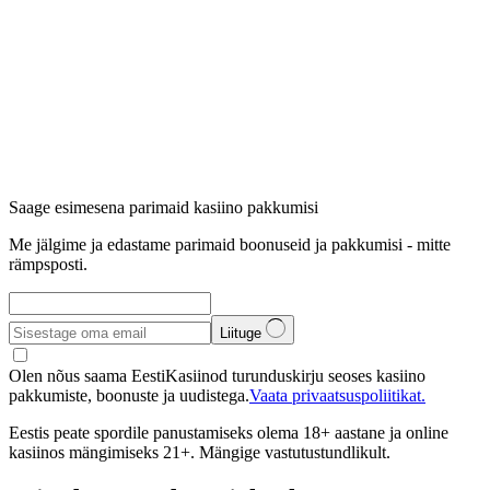
Saage esimesena parimaid kasiino pakkumisi
Me jälgime ja edastame parimaid boonuseid ja pakkumisi - mitte
rämpsposti.
Liituge
Olen nõus saama EestiKasiinod turunduskirju seoses kasiino
pakkumiste, boonuste ja uudistega.
Vaata privaatsuspoliitikat.
Eestis peate spordile panustamiseks olema 18+ aastane ja online
kasiinos mängimiseks 21+. Mängige vastutustundlikult.