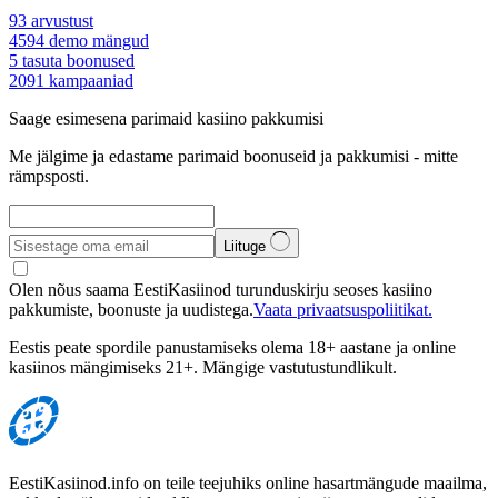
93
arvustust
4594
demo mängud
5
tasuta boonused
2091
kampaaniad
Saage esimesena parimaid kasiino pakkumisi
Me jälgime ja edastame parimaid boonuseid ja pakkumisi - mitte
rämpsposti.
Liituge
Olen nõus saama EestiKasiinod turunduskirju seoses kasiino
pakkumiste, boonuste ja uudistega.
Vaata privaatsuspoliitikat.
Eestis peate spordile panustamiseks olema 18+ aastane ja online
kasiinos mängimiseks 21+. Mängige vastutustundlikult.
EestiKasiinod.info on teile teejuhiks online hasartmängude maailma,