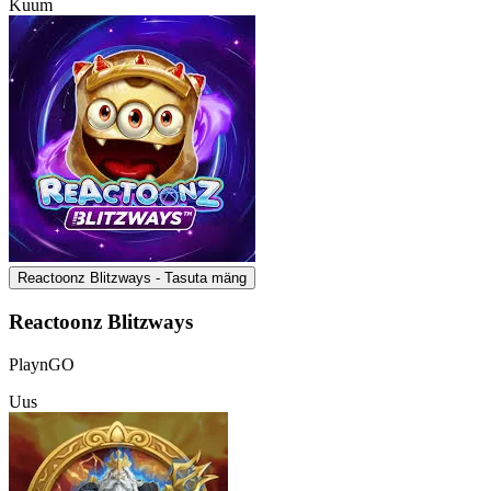
Kuum
Reactoonz Blitzways - Tasuta mäng
Reactoonz Blitzways
PlaynGO
Uus