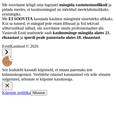
Me soovitame kõigil oma lugejatel
mängida vastutustundlikult
ja
pidada meeles, et kasiinomängud on mõeldud meelelahutuslikuks
eesmärgiks.
Me
EI SOOVITA
kasutada kasiinos mängimist sissetuleku allikaks.
Kui sa tunned, et mängud pole enam lõbusad ja Sul tekivad
sõltuvuslikud nähud, siis soovitame otsida professionaalset abi.
Vastavalt Eesti seadustele saab
kasiinomänge mängida alates 21.
eluaastast
ja
spordi peale panustada alates 18. eluaastast
.
EestiKasiinod © 2026
See koduleht kasutab küpsiseid, et muuta paremaks teie
külastuskogemust. Veebilehe edasisel kasutamisel või selle sõnumi
sulgemisel, nõustute te küpsiste kasutusega.
Küpsiste poliitika
Nõustun