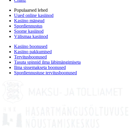
Chanz
Populaarsed lehed
Uued online kasiinod
Kasiino mängud
Spordiennustus
Soome kasiinod
Välismaa kasiinod
Kasiino boonused
Kasiino pakkumised
Tervitusboonused
Tasuta spinnid ilma läbimängimiseta
Ilma sissemakseta boonused
Spordiennustuse tervitusboonused