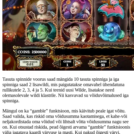
Tasuta spinnide voorus saad mängida 10 tasuta spinniga ja iga
spinniga saad 2 lisawildi, mis paigutatakse omavahel ühendatuna
rullikutele 2, 3, 4 ja 5. Kui teenid uusi Wilde, lisatakse need
olemasolevale wildi klastrile. Nii kasvavad su võiduvõimalused iga
spinniga.
Mängul on ka “gamble” funktsioon, mis käivitub peale igat võitu.
Saad valida, kas riskid oma võidusumma kaotamisega, et kahe-või
neljakordistada oma võidud või lihtsalt võtta võidusumma nagu see
on. Kui otsustad riskida, pead õigesti arvama “gamble” funktsioonis
välja jagatava kaardi värvuse ja masti. Kui pakud õigesti värvi,