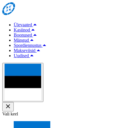
Ülevaated
Kasiinod
Boonused
Mängud
Spordiennustus
Makseviisid
Uudised
Vali keel