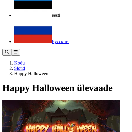
eesti
Русский
Kodu
Slotid
Happy Halloween
Happy Halloween ülevaade