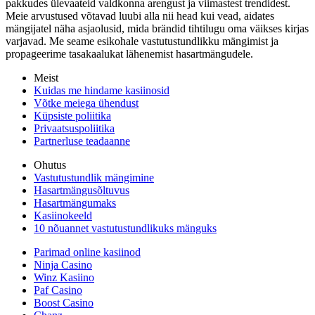
pakkudes ülevaateid valdkonna arengust ja viimastest trendidest.
Meie arvustused võtavad luubi alla nii head kui vead, aidates
mängijatel näha asjaolusid, mida brändid tihtilugu oma väikses kirjas
varjavad. Me seame esikohale vastutustundlikku mängimist ja
propageerime tasakaalukat lähenemist hasartmängudele.
Meist
Kuidas me hindame kasiinosid
Võtke meiega ühendust
Küpsiste poliitika
Privaatsuspoliitika
Partnerluse teadaanne
Ohutus
Vastutustundlik mängimine
Hasartmängusõltuvus
Hasartmängumaks
Kasiinokeeld
10 nõuannet vastutustundlikuks mänguks
Parimad online kasiinod
Ninja Casino
Winz Kasiino
Paf Casino
Boost Casino