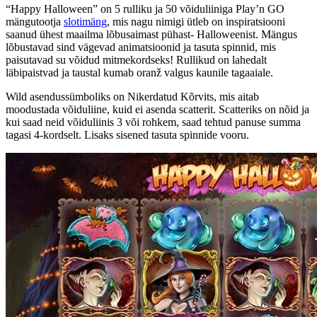
“Happy Halloween” on 5 rulliku ja 50 võiduliiniga Play’n GO
mängutootja
slotimäng
, mis nagu nimigi ütleb on inspiratsiooni
saanud ühest maailma lõbusaimast pühast- Halloweenist. Mängus
lõbustavad sind vägevad animatsioonid ja tasuta spinnid, mis
paisutavad su võidud mitmekordseks! Rullikud on lahedalt
läbipaistvad ja taustal kumab oranž valgus kaunile tagaaiale.
Wild asendussümboliks on Nikerdatud Kõrvits, mis aitab
moodustada võiduliine, kuid ei asenda scatterit. Scatteriks on nõid ja
kui saad neid võiduliinis 3 või rohkem, saad tehtud panuse summa
tagasi 4-kordselt. Lisaks sisened tasuta spinnide vooru.