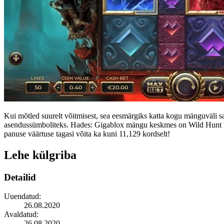
Kui mõtled suurelt võitmisest, sea eesmärgiks katta kogu mänguväli 
asendussümboliteks. Hades: Gigablox mängu keskmes on Wild Hunt boon
panuse väärtuse tagasi võita ka kuni 11,129 kordselt!
Lehe külgriba
Detailid
Uuendatud:
26.08.2020
Avaldatud:
26.08.2020