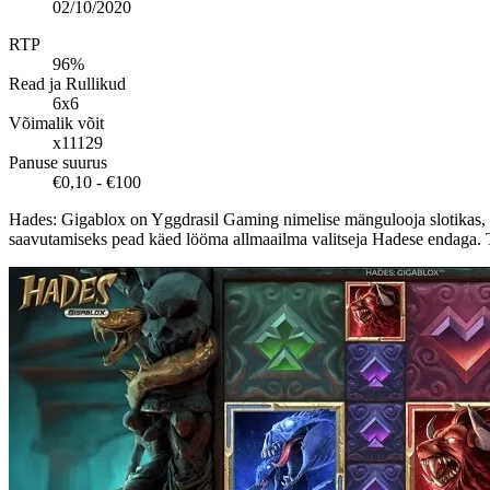
02/10/2020
RTP
96%
Read ja Rullikud
6x6
Võimalik võit
x11129
Panuse suurus
€0,10 - €100
Hades: Gigablox on Yggdrasil Gaming nimelise mängulooja slotikas, 
saavutamiseks pead käed lööma allmaailma valitseja Hadese endaga. T