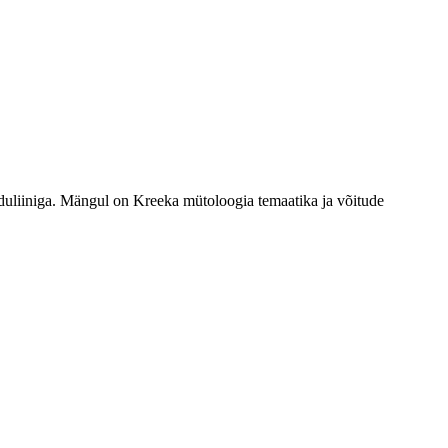
uliiniga. Mängul on Kreeka mütoloogia temaatika ja võitude