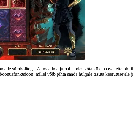
samade sümbolitega. Allmaailma jumal Hades võtab ükshaaval ette ohtli
usfunktsioon, millel võib pihta saada hulgale tasuta keerutusetele j