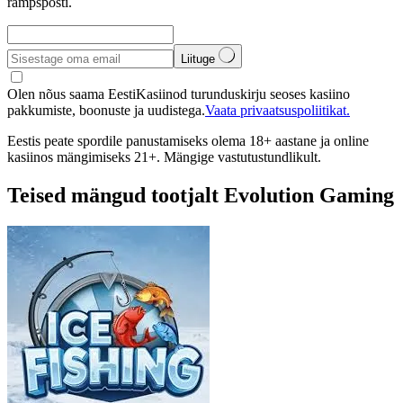
rämpsposti.
Liituge
Olen nõus saama EestiKasiinod turunduskirju seoses kasiino
pakkumiste, boonuste ja uudistega.
Vaata privaatsuspoliitikat.
Eestis peate spordile panustamiseks olema 18+ aastane ja online
kasiinos mängimiseks 21+. Mängige vastutustundlikult.
Teised mängud tootjalt Evolution Gaming