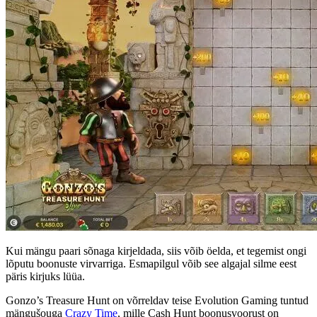
Kui mängu paari sõnaga kirjeldada, siis võib öelda, et tegemist ongi
lõputu boonuste virvarriga. Esmapilgul võib see algajal silme eest
päris kirjuks lüüa.
Gonzo’s Treasure Hunt on võrreldav teise Evolution Gaming tuntud
mängušouga
Crazy Time
, mille Cash Hunt boonusvoorust on