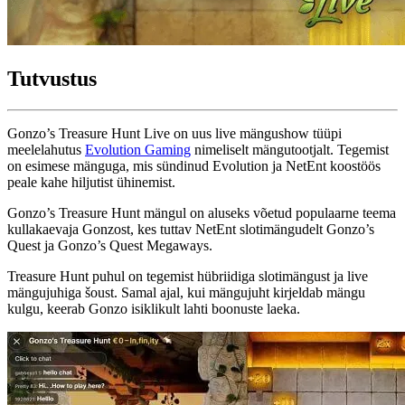
Tutvustus
Gonzo’s Treasure Hunt Live on uus live mängushow tüüpi
meelelahutus
Evolution Gaming
nimeliselt mängutootjalt. Tegemist
on esimese mänguga, mis sündinud Evolution ja NetEnt koostöös
peale kahe hiljutist ühinemist.
Gonzo’s Treasure Hunt mängul on aluseks võetud populaarne teema
kullakaevaja Gonzost, kes tuttav NetEnt slotimängudelt Gonzo’s
Quest ja Gonzo’s Quest Megaways.
Treasure Hunt puhul on tegemist hübriidiga slotimängust ja live
mängujuhiga šoust. Samal ajal, kui mängujuht kirjeldab mängu
kulgu, keerab Gonzo isiklikult lahti boonuste laeka.