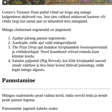
Gonzo’s Treasure Hunt puhul võtad ise kogu aeg mängu
kulgemisest aktiivselt osa. Just sinu valikud määravad kaotuse või
võidu isegi kui samal ajal on tuhandeid teisi mängijaid.
Mängu olulisemad segmendid on järgmised:
Ajaline piirang panuse tegemiseks
Aardejaht, mille ajal valid mänguväljasid
The Prize Drop ajal lisatakse kiviplaatidele boonuspreemiaid
ja võidukordajad. Need lisandused võivad esineda kuni
kümme korda.
Saladus paljastub (Big Reveal), kui kõik kiviplaadid saavad
omale väärtuse ja hea õnne korral ühtivad panustega, mille
tegid mängu alguses.
Panustamine
Mängus osalemiseks pead valima kivid, mida soovid leida ja nende
peale panuse tegema.
Panustamine jaguneb kaheks osaks: