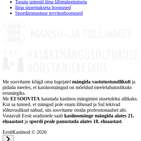
Tasuta spinnid ilma läbimängimiseta
Ilma sissemakseta boonused
Spordiennustuse tervitusboonused
Me soovitame kõigil oma lugejatel
mängida vastutustundlikult
ja
pidada meeles, et kasiinomängud on mõeldud meelelahutuslikuks
eesmärgiks.
Me
EI SOOVITA
kasutada kasiinos mängimist sissetuleku allikaks.
Kui sa tunned, et mängud pole enam lõbusad ja Sul tekivad
sõltuvuslikud nähud, siis soovitame otsida professionaalset abi.
Vastavalt Eesti seadustele saab
kasiinomänge mängida alates 21.
eluaastast
ja
spordi peale panustada alates 18. eluaastast
.
EestiKasiinod © 2026