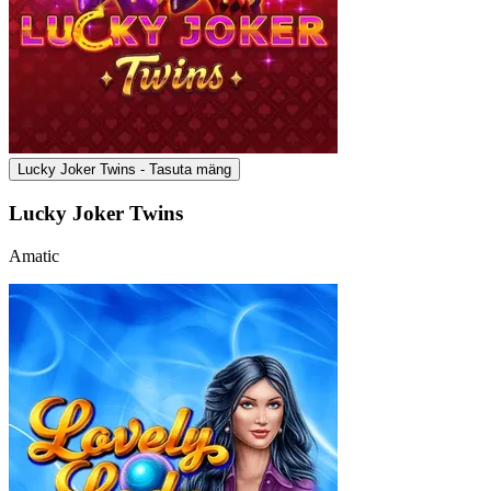
Lucky Joker Twins - Tasuta mäng
Lucky Joker Twins
Amatic