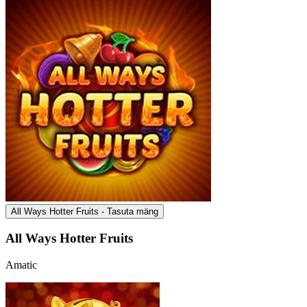
All Ways Hotter Fruits - Tasuta mäng
All Ways Hotter Fruits
Amatic