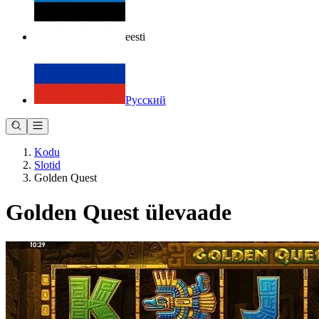
eesti
Русский
Kodu
Slotid
Golden Quest
Golden Quest ülevaade