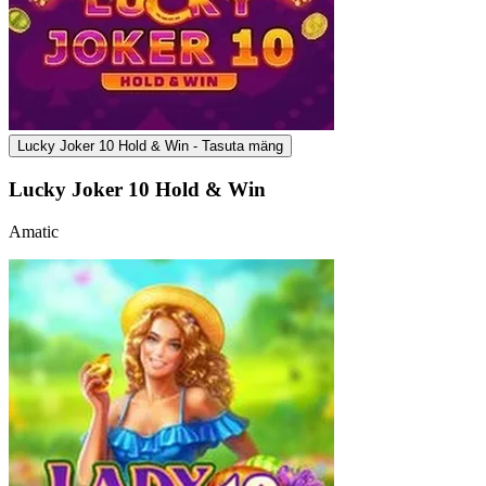
Lucky Joker 10 Hold & Win - Tasuta mäng
Lucky Joker 10 Hold & Win
Amatic