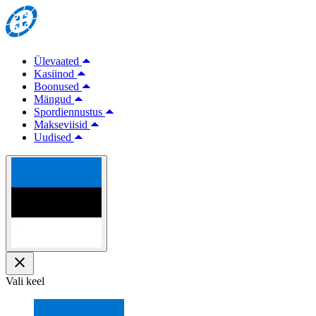
Ülevaated
Kasiinod
Boonused
Mängud
Spordiennustus
Makseviisid
Uudised
Vali keel