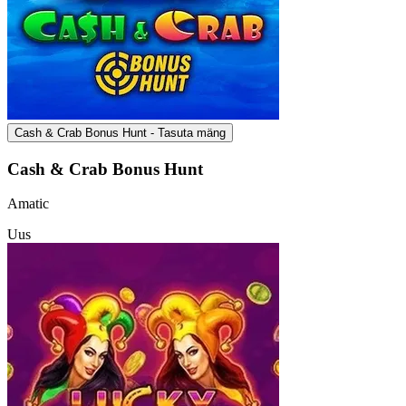
Cash & Crab Bonus Hunt - Tasuta mäng
Cash & Crab Bonus Hunt
Amatic
Uus