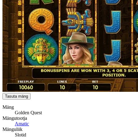
Tasuta mäng
Mäng
Golden Quest
Mängutootja
Amatic
Mänguliik
Slotid