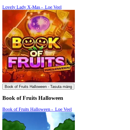
Lovely Lady X-Mas -
Loe Veel
Book of Fruits Halloween - Tasuta mäng
Book of Fruits Halloween
Book of Fruits Halloween -
Loe Veel