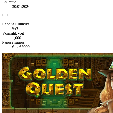
Asutatud
30/01/2020
RTP
-
Read ja Rullikud
5x3
Võimalik võit
1,000
Panuse suurus
€1 - €3000