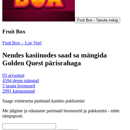
Fruit Box - Tasuta mäng
Fruit Box
Fruit Box -
Loe Veel
Nendes kasiinodes saad sa mängida
Golden Quest pärisrahaga
93
arvustust
4594
demo mängud
5
tasuta boonused
2091
kampaaniad
Saage esimesena parimaid kasiino pakkumisi
Me jälgime ja edastame parimaid boonuseid ja pakkumisi - mitte
rämpsposti.