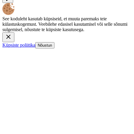
See koduleht kasutab küpsiseid, et muuta paremaks teie
külastuskogemust. Veebilehe edasisel kasutamisel või selle sõnumi
sulgemisel, nõustute te küpsiste kasutusega.
Küpsiste poliitika
Nõustun