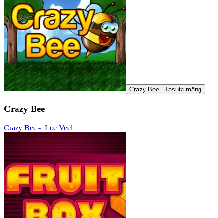
Crazy Bee - Tasuta mäng
Crazy Bee
Crazy Bee -
Loe Veel