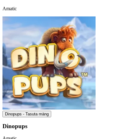
Amatic
Dinopups - Tasuta mäng
Dinopups
Amatic