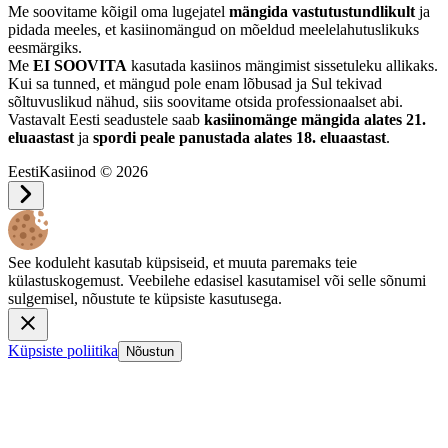
Me soovitame kõigil oma lugejatel
mängida vastutustundlikult
ja
pidada meeles, et kasiinomängud on mõeldud meelelahutuslikuks
eesmärgiks.
Me
EI SOOVITA
kasutada kasiinos mängimist sissetuleku allikaks.
Kui sa tunned, et mängud pole enam lõbusad ja Sul tekivad
sõltuvuslikud nähud, siis soovitame otsida professionaalset abi.
Vastavalt Eesti seadustele saab
kasiinomänge mängida alates 21.
eluaastast
ja
spordi peale panustada alates 18. eluaastast
.
EestiKasiinod © 2026
See koduleht kasutab küpsiseid, et muuta paremaks teie
külastuskogemust. Veebilehe edasisel kasutamisel või selle sõnumi
sulgemisel, nõustute te küpsiste kasutusega.
Küpsiste poliitika
Nõustun