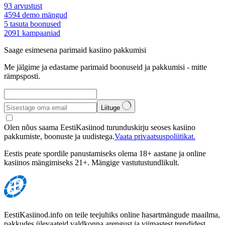
93
arvustust
4594
demo mängud
5
tasuta boonused
2091
kampaaniad
Saage esimesena parimaid kasiino pakkumisi
Me jälgime ja edastame parimaid boonuseid ja pakkumisi - mitte
rämpsposti.
Liituge
Olen nõus saama EestiKasiinod turunduskirju seoses kasiino
pakkumiste, boonuste ja uudistega.
Vaata privaatsuspoliitikat.
Eestis peate spordile panustamiseks olema 18+ aastane ja online
kasiinos mängimiseks 21+. Mängige vastutustundlikult.
EestiKasiinod.info on teile teejuhiks online hasartmängude maailma,
pakkudes ülevaateid valdkonna arengust ja viimastest trendidest.