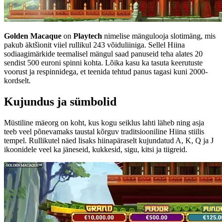
Golden Macaque
on
Playtech
nimelise mängulooja slotimäng, mis
pakub äktšionit viiel rullikul 243 võiduliiniga. Sellel Hiina
sodiaagimärkide teemalisel mängul saad panuseid teha alates 20
sendist 500 euroni spinni kohta. Lõika kasu ka tasuta keerutuste
voorust ja respinnidega, et teenida tehtud panus tagasi kuni 2000-
kordselt.
Kujundus ja sümbolid
Müstiline mäeorg on koht, kus kogu seiklus lahti läheb ning asja
teeb veel põnevamaks taustal kõrguv traditsiooniline Hiina stiilis
tempel. Rullikutel näed lisaks hiinapäraselt kujundatud A, K, Q ja J
ikoonidele veel ka jäneseid, kukkesid, sigu, kitsi ja tiigreid.