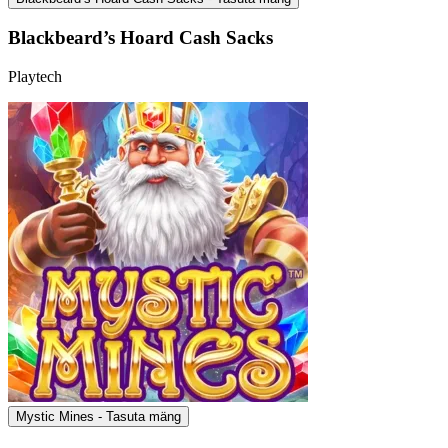
Blackbeard’s Hoard Cash Sacks
Playtech
Mystic Mines - Tasuta mäng