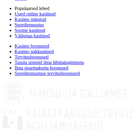
Populaarsed lehed
Uued online kasiinod
Kasiino mängud
Spordiennustus
Soome kasiinod
Välismaa kasiinod
Kasiino boonused
Kasiino pakkumised
Tervitusboonused
Tasuta spinnid ilma läbimängimiseta
Ilma sissemakseta boonused
Spordiennustuse tervitusboonused