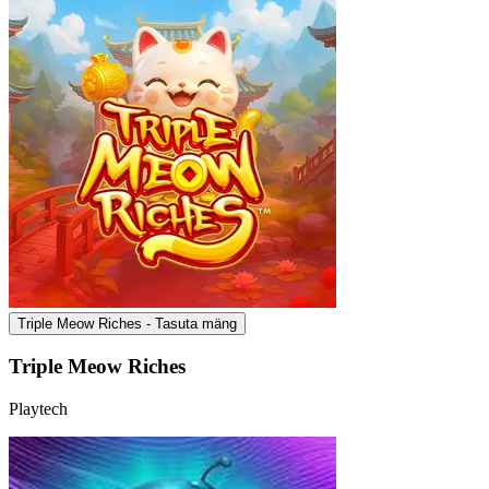
Triple Meow Riches - Tasuta mäng
Triple Meow Riches
Playtech