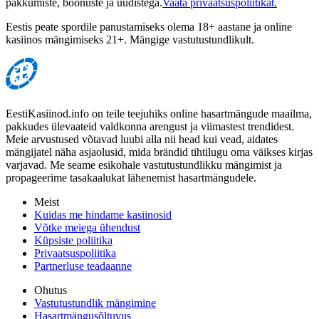
pakkumiste, boonuste ja uudistega.
Vaata privaatsuspoliitikat.
Eestis peate spordile panustamiseks olema 18+ aastane ja online
kasiinos mängimiseks 21+. Mängige vastutustundlikult.
EestiKasiinod.info on teile teejuhiks online hasartmängude maailma,
pakkudes ülevaateid valdkonna arengust ja viimastest trendidest.
Meie arvustused võtavad luubi alla nii head kui vead, aidates
mängijatel näha asjaolusid, mida brändid tihtilugu oma väikses kirjas
varjavad. Me seame esikohale vastutustundlikku mängimist ja
propageerime tasakaalukat lähenemist hasartmängudele.
Meist
Kuidas me hindame kasiinosid
Võtke meiega ühendust
Küpsiste poliitika
Privaatsuspoliitika
Partnerluse teadaanne
Ohutus
Vastutustundlik mängimine
Hasartmängusõltuvus