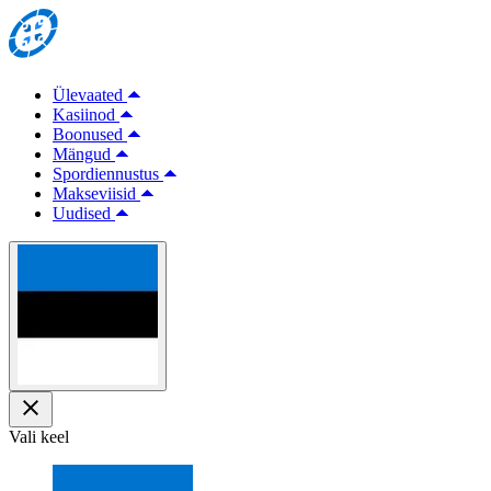
Ülevaated
Kasiinod
Boonused
Mängud
Spordiennustus
Makseviisid
Uudised
Vali keel