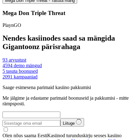
Mega Don Triple Threat - Tasuta mäng
Mega Don Triple Threat
PlaynGO
Nendes kasiinodes saad sa mängida
Gigantoonz pärisrahaga
93
arvustust
4594
demo mängud
5
tasuta boonused
2091
kampaaniad
Saage esimesena parimaid kasiino pakkumisi
Me jälgime ja edastame parimaid boonuseid ja pakkumisi - mitte
rämpsposti.
Liituge
Olen nõus saama EestiKasiinod turunduskirju seoses kasiino