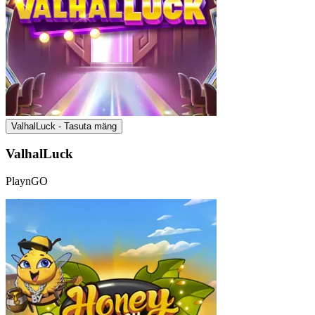
ValhalLuck - Tasuta mäng
ValhalLuck
PlaynGO