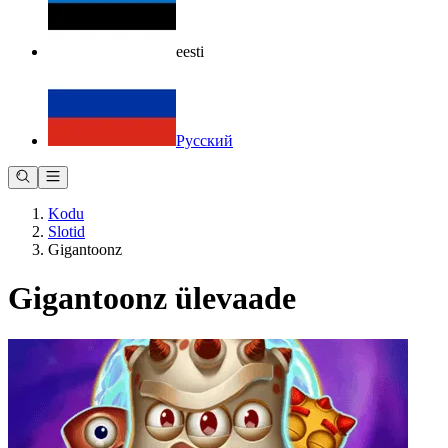
eesti
Русский
Kodu
Slotid
Gigantoonz
Gigantoonz ülevaade