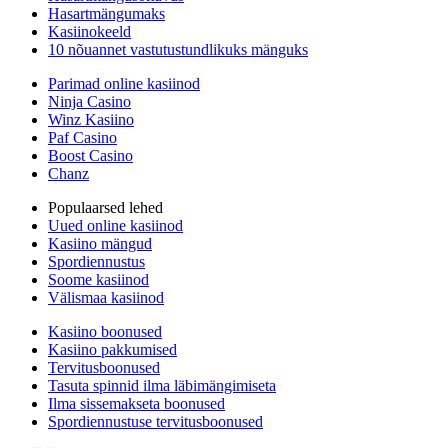
Hasartmängumaks
Kasiinokeeld
10 nõuannet vastutustundlikuks mänguks
Parimad online kasiinod
Ninja Casino
Winz Kasiino
Paf Casino
Boost Casino
Chanz
Populaarsed lehed
Uued online kasiinod
Kasiino mängud
Spordiennustus
Soome kasiinod
Välismaa kasiinod
Kasiino boonused
Kasiino pakkumised
Tervitusboonused
Tasuta spinnid ilma läbimängimiseta
Ilma sissemakseta boonused
Spordiennustuse tervitusboonused