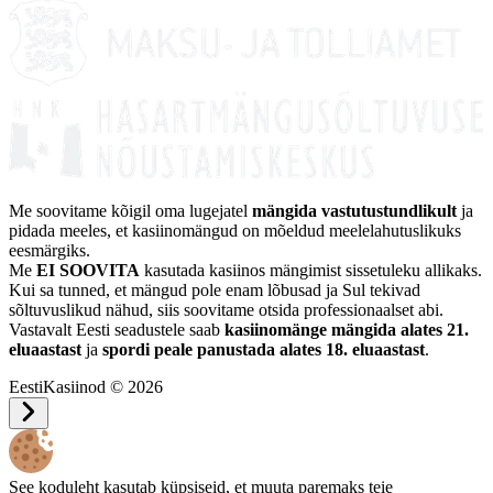
Me soovitame kõigil oma lugejatel
mängida vastutustundlikult
ja
pidada meeles, et kasiinomängud on mõeldud meelelahutuslikuks
eesmärgiks.
Me
EI SOOVITA
kasutada kasiinos mängimist sissetuleku allikaks.
Kui sa tunned, et mängud pole enam lõbusad ja Sul tekivad
sõltuvuslikud nähud, siis soovitame otsida professionaalset abi.
Vastavalt Eesti seadustele saab
kasiinomänge mängida alates 21.
eluaastast
ja
spordi peale panustada alates 18. eluaastast
.
EestiKasiinod © 2026
See koduleht kasutab küpsiseid, et muuta paremaks teie