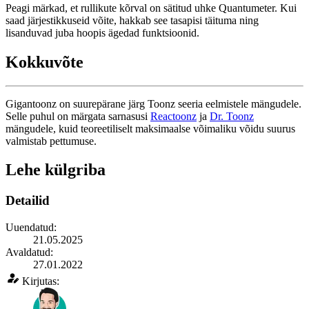
Peagi märkad, et rullikute kõrval on sätitud uhke Quantumeter. Kui
saad järjestikkuseid võite, hakkab see tasapisi täituma ning
lisanduvad juba hoopis ägedad funktsioonid.
Kokkuvõte
Gigantoonz on suurepärane järg Toonz seeria eelmistele mängudele.
Selle puhul on märgata sarnasusi
Reactoonz
ja
Dr. Toonz
mängudele, kuid teoreetiliselt maksimaalse võimaliku võidu suurus
valmistab pettumuse.
Lehe külgriba
Detailid
Uuendatud:
21.05.2025
Avaldatud:
27.01.2022
Kirjutas: