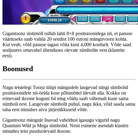
Gigantoonz slotimöll rullub lahti 8×8 positsioonidega nii, et panuse
väärtuseks saab valida 20 sendist 100 euroni mänguvooru kohta.
Kui veab, võid panuse tagasi võita kuni 4,000 kordselt. Võite saad
sealjuures omavahel ühenduses olevate sümbolite eest (klastrite
eest).
Boonused
Nagu teistelegi Toonz tüüpi mängudele langevad siingi sümbolid
positsioonidele nii-öelda kose põhimõttel ülevalt alla. Kokku on
erinevaid ikoone koguni 64 ning võidu saab vähemalt kuue sama
sümboli eest. Langevate sümbolit puhul, nagu ikka, võid saada sama
raha eest mistahes arvu järjestikkuseid võite.
Gigantoonz mängule lisavad vaheldust igasugu vigurid nagu
Quantum Wild ja Mega sümbolid. Neist esimene asendab klastris
mistahes teisi puuduolevaid ikoone.