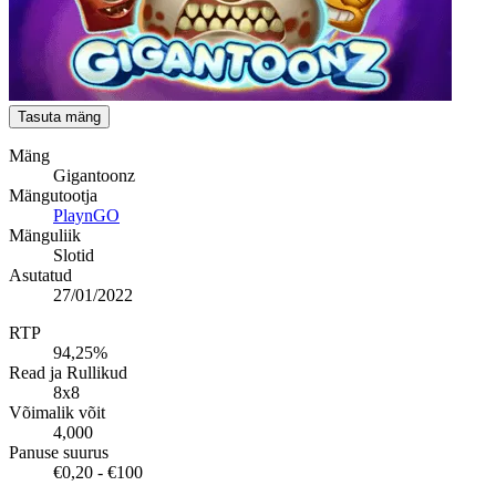
Tasuta mäng
Mäng
Gigantoonz
Mängutootja
PlaynGO
Mänguliik
Slotid
Asutatud
27/01/2022
RTP
94,25%
Read ja Rullikud
8x8
Võimalik võit
4,000
Panuse suurus
€0,20 - €100