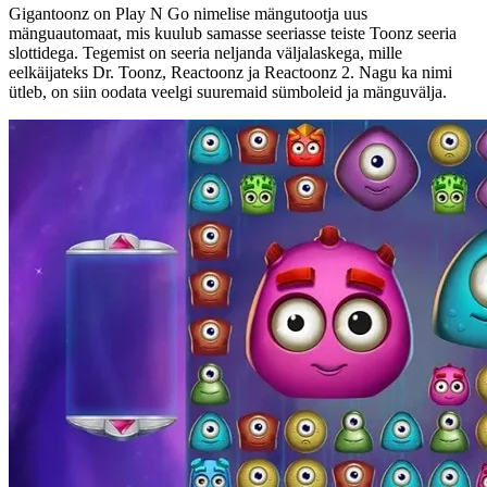
Gigantoonz on Play N Go nimelise mängutootja uus
mänguautomaat, mis kuulub samasse seeriasse teiste Toonz seeria
slottidega. Tegemist on seeria neljanda väljalaskega, mille
eelkäijateks Dr. Toonz, Reactoonz ja Reactoonz 2. Nagu ka nimi
ütleb, on siin oodata veelgi suuremaid sümboleid ja mänguvälja.