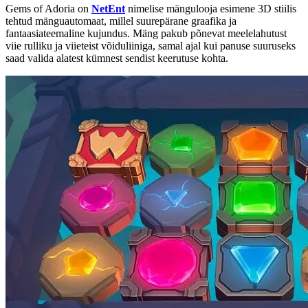
Gems of Adoria on
NetEnt
nimelise mängulooja esimene 3D stiilis
tehtud mänguautomaat, millel suurepärane graafika ja
fantaasiateemaline kujundus. Mäng pakub põnevat meelelahutust
viie rulliku ja viieteist võiduliiniga, samal ajal kui panuse suuruseks
saad valida alatest kümnest sendist keerutuse kohta.