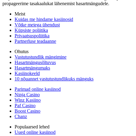
propageerime tasakaalukat lähenemist hasartmängudele.
Meist
Kuidas me hindame kasiinosid
Võtke meiega ühendust
Küpsiste poliitika
Privaatsuspoliitika
Partnerluse teadaanne
Ohutus
Vastutustundlik mängimine
Hasartmängusõltuvus
Hasartmängumaks
Kasiinokeeld
10 nõuannet vastutustundlikuks mänguks
Parimad online kasiinod
Ninja Casino
Winz Kasiino
Paf Casino
Boost Casino
Chanz
Populaarsed lehed
Uued online kasiinod