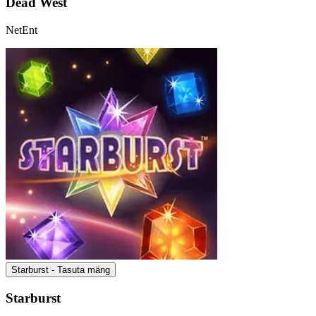
Dead West
NetEnt
Starburst - Tasuta mäng
Starburst