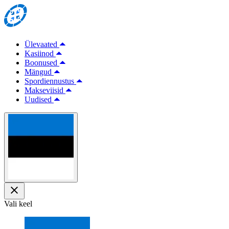
Ülevaated
Kasiinod
Boonused
Mängud
Spordiennustus
Makseviisid
Uudised
Vali keel