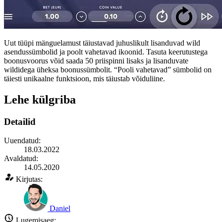
Uut tüüpi mänguelamust täiustavad juhuslikult lisanduvad wild
asendussümbolid ja poolt vahetavad ikoonid. Tasuta keerutustega
boonusvoorus võid saada 50 priispinni lisaks ja lisanduvate
wildidega üheksa boonussümbolit. “Pooli vahetavad” sümbolid on
täiesti unikaalne funktsioon, mis täiustab võiduliine.
Lehe külgriba
Detailid
Uuendatud:
18.03.2022
Avaldatud:
14.05.2020
Kirjutas:
Daniel
Lugemisaeg: