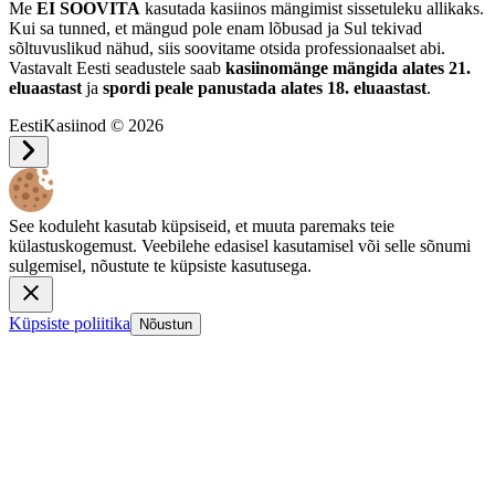
Me
EI SOOVITA
kasutada kasiinos mängimist sissetuleku allikaks.
Kui sa tunned, et mängud pole enam lõbusad ja Sul tekivad
sõltuvuslikud nähud, siis soovitame otsida professionaalset abi.
Vastavalt Eesti seadustele saab
kasiinomänge mängida alates 21.
eluaastast
ja
spordi peale panustada alates 18. eluaastast
.
EestiKasiinod © 2026
See koduleht kasutab küpsiseid, et muuta paremaks teie
külastuskogemust. Veebilehe edasisel kasutamisel või selle sõnumi
sulgemisel, nõustute te küpsiste kasutusega.
Küpsiste poliitika
Nõustun