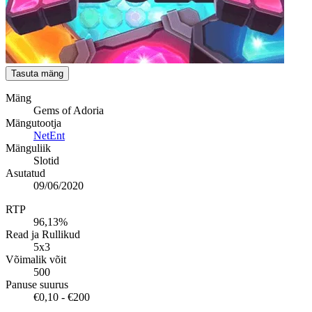
Tasuta mäng
Mäng
Gems of Adoria
Mängutootja
NetEnt
Mänguliik
Slotid
Asutatud
09/06/2020
RTP
96,13%
Read ja Rullikud
5x3
Võimalik võit
500
Panuse suurus
€0,10 - €200