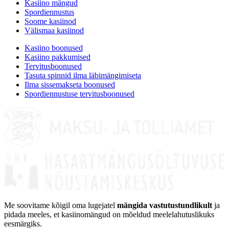
Kasiino mängud
Spordiennustus
Soome kasiinod
Välismaa kasiinod
Kasiino boonused
Kasiino pakkumised
Tervitusboonused
Tasuta spinnid ilma läbimängimiseta
Ilma sissemakseta boonused
Spordiennustuse tervitusboonused
Me soovitame kõigil oma lugejatel
mängida vastutustundlikult
ja
pidada meeles, et kasiinomängud on mõeldud meelelahutuslikuks
eesmärgiks.