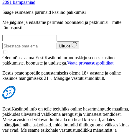
2091
kampaaniad
Saage esimesena parimaid kasiino pakkumisi
Me jälgime ja edastame parimaid boonuseid ja pakkumisi - mitte
rämpsposti.
Liituge
Olen nõus saama EestiKasiinod turunduskirju seoses kasiino
pakkumiste, boonuste ja uudistega.
Vaata privaatsuspoliitikat.
Eestis peate spordile panustamiseks olema 18+ aastane ja online
kasiinos mängimiseks 21+. Mängige vastutustundlikult.
EestiKasiinod.info on teile teejuhiks online hasartmängude maailma,
pakkudes ülevaateid valdkonna arengust ja viimastest trendidest.
Meie arvustused võtavad luubi alla nii head kui vead, aidates
mängijatel näha asjaolusid, mida brändid tihtilugu oma väikses kirjas
varjavad. Me seame esikohale vastutustundlikku mängimist ja