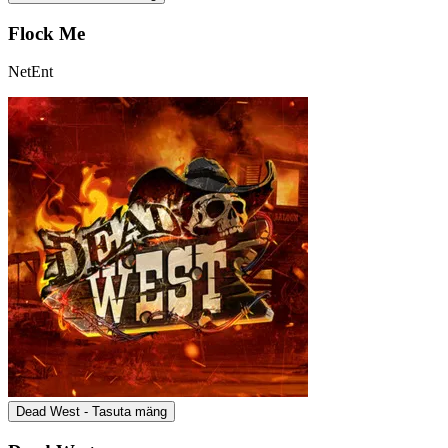
Flock Me
NetEnt
Dead West - Tasuta mäng