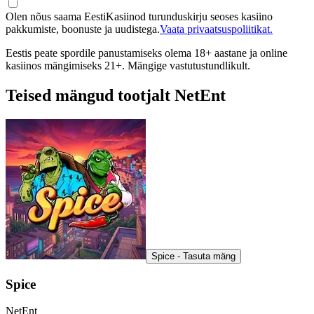
Olen nõus saama EestiKasiinod turunduskirju seoses kasiino
pakkumiste, boonuste ja uudistega.
Vaata privaatsuspoliitikat.
Eestis peate spordile panustamiseks olema 18+ aastane ja online
kasiinos mängimiseks 21+. Mängige vastutustundlikult.
Teised mängud tootjalt NetEnt
Spice - Tasuta mäng
Spice
NetEnt