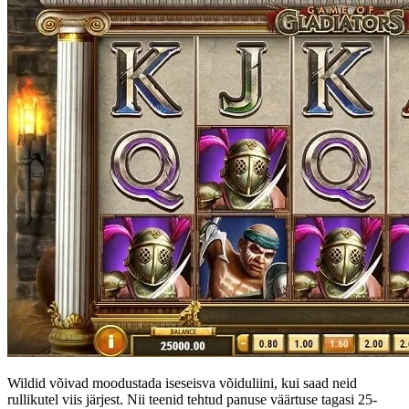
Wildid võivad moodustada iseseisva võiduliini, kui saad neid
rullikutel viis järjest. Nii teenid tehtud panuse väärtuse tagasi 25-