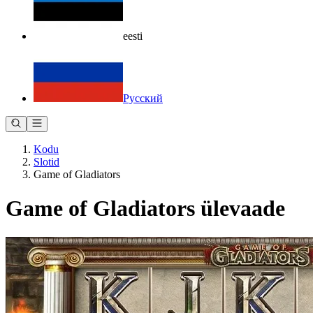
eesti
Русский
Kodu
Slotid
Game of Gladiators
Game of Gladiators ülevaade