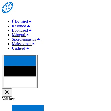
Ülevaated
Kasiinod
Boonused
Mängud
Spordiennustus
Makseviisid
Uudised
Vali keel