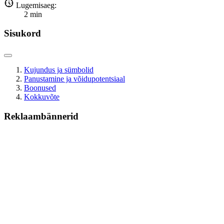
Lugemisaeg:
2
min
Sisukord
Kujundus ja sümbolid
Panustamine ja võidupotentsiaal
Boonused
Kokkuvõte
Reklaambännerid