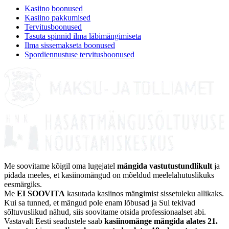
Kasiino boonused
Kasiino pakkumised
Tervitusboonused
Tasuta spinnid ilma läbimängimiseta
Ilma sissemakseta boonused
Spordiennustuse tervitusboonused
Me soovitame kõigil oma lugejatel
mängida vastutustundlikult
ja
pidada meeles, et kasiinomängud on mõeldud meelelahutuslikuks
eesmärgiks.
Me
EI SOOVITA
kasutada kasiinos mängimist sissetuleku allikaks.
Kui sa tunned, et mängud pole enam lõbusad ja Sul tekivad
sõltuvuslikud nähud, siis soovitame otsida professionaalset abi.
Vastavalt Eesti seadustele saab
kasiinomänge mängida alates 21.