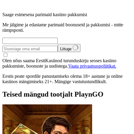
Saage esimesena parimaid kasiino pakkumisi
Me jälgime ja edastame parimaid boonuseid ja pakkumisi - mitte
rämpsposti.
Liituge
Olen nõus saama EestiKasiinod turunduskirju seoses kasiino
pakkumiste, boonuste ja uudistega.
Vaata privaatsuspoliitikat.
Eestis peate spordile panustamiseks olema 18+ aastane ja online
kasiinos mängimiseks 21+. Mängige vastutustundlikult.
Teised mängud tootjalt PlaynGO