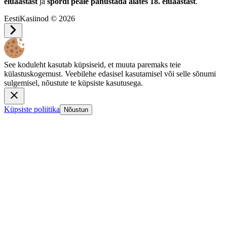
eluaastast
ja
spordi peale panustada alates 18. eluaastast
.
EestiKasiinod © 2026
See koduleht kasutab küpsiseid, et muuta paremaks teie
külastuskogemust. Veebilehe edasisel kasutamisel või selle sõnumi
sulgemisel, nõustute te küpsiste kasutusega.
Küpsiste poliitika
Nõustun