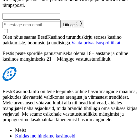
rämpsposti.
Liituge
Olen nõus saama EestiKasiinod turunduskirju seoses kasiino
pakkumiste, boonuste ja uudistega.
Vaata privaatsuspoliitikat.
Eestis peate spordile panustamiseks olema 18+ aastane ja online
kasiinos mängimiseks 21+. Mängige vastutustundlikult.
EestiKasiinod.info on teile teejuhiks online hasartmängude maailma,
pakkudes ülevaateid valdkonna arengust ja viimastest trendidest.
Meie arvustused võtavad luubi alla nii head kui vead, aidates
mängijatel näha asjaolusid, mida brändid tihtilugu oma väikses kirjas
varjavad. Me seame esikohale vastutustundlikku mängimist ja
propageerime tasakaalukat lähenemist hasartmängudele.
Meist
Kuidas me hindame kasiinosid