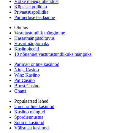
Võtke meiega ühendust
Küpsiste poliitika
Privaatsuspoliitika
Partnerluse teadaanne
Ohutus
Vastutustundlik mängimine
Hasartmängusõltuvus
Hasartmängumaks
Kasiinokeeld
10 nõuannet vastutustundlikuks mänguks
Parimad online kasiinod
Ninja Casino
Winz Kasiino
Paf Casino
Boost Casino
Chanz
Populaarsed lehed
Uued online kasiinod
Kasiino mängud
Spordiennustus
Soome kasiinod
Välismaa kasiinod