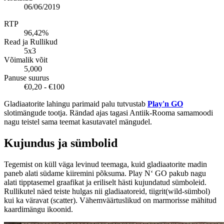
06/06/2019
RTP
96,42%
Read ja Rullikud
5x3
Võimalik võit
5,000
Panuse suurus
€0,20 - €100
Gladiaatorite lahingu parimaid palu tutvustab
Play'n GO
slotimängude tootja. Rändad ajas tagasi Antiik-Rooma samamoodi
nagu teistel sama teemat kasutavatel mängudel.
Kujundus ja sümbolid
Tegemist on küll väga levinud teemaga, kuid gladiaatorite madin
paneb alati südame kiiremini põksuma. Play N‘ GO pakub nagu
alati tipptasemel graafikat ja eriliselt hästi kujundatud sümboleid.
Rullikutel näed teiste hulgas nii gladiaatoreid, tiigrit(wild-sümbol)
kui ka väravat (scatter). Vähemväärtuslikud on marmorisse mähitud
kaardimängu ikoonid.