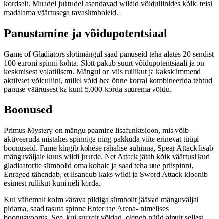
kordselt. Muudel juhtudel asendavad wildid võiduliinides kõiki teisi
madalama väärtusega tavasümboleid.
Panustamine ja võidupotentsiaal
Game of Gladiators slotimängul saad panuseid teha alates 20 sendist
100 euroni spinni kohta. Slott pakub suurt võidupotentsiaali ja on
keskmisest volatiilsem. Mängul on viis rullikut ja kakskümmend
aktiivset võiduliini, millel võid hea õnne korral kombineerida tehtud
panuse väärtusest ka kuni 5,000-korda suurema võidu.
Boonused
Primus Mystery on mängu peamine lisafunktsioon, mis võib
aktiveeruda mistahes spinniga ning pakkuda viite erinevat tüüpi
boonuseid. Fame kingib kohese rahalise auhinna, Spear Attack lisab
mänguväljale kuus wildi juurde, Net Attack jätab kõik väärtuslikud
gladiaatorite sümbolid oma kohale ja saad teha uue priispinni,
Enraged tähendab, et lisandub kaks wildi ja Sword Attack kloonib
esimest rullikut kuni neli korda.
Kui vähemalt kolm värava pildiga sümbolit jäävad mänguväljal
pidama, saad tasuta spinne Enter the Arena- nimelises
boonusvoorus. See, kui suurelt võidad, oleneb nüüd ainult sellest,