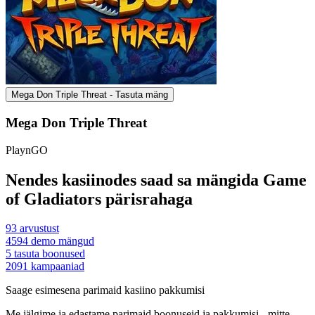
Mega Don Triple Threat - Tasuta mäng
Mega Don Triple Threat
PlaynGO
Nendes kasiinodes saad sa mängida Game
of Gladiators pärisrahaga
93
arvustust
4594
demo mängud
5
tasuta boonused
2091
kampaaniad
Saage esimesena parimaid kasiino pakkumisi
Me jälgime ja edastame parimaid boonuseid ja pakkumisi - mitte