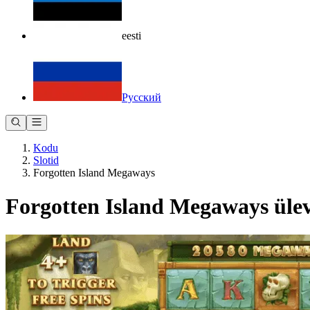
eesti
Русский
Kodu
Slotid
Forgotten Island Megaways
Forgotten Island Megaways üle