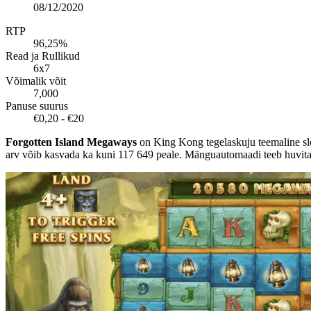
08/12/2020
RTP
96,25%
Read ja Rullikud
6x7
Võimalik võit
7,000
Panuse suurus
€0,20 - €20
Forgotten Island Megaways
on King Kong tegelaskuju teemaline slo
arv võib kasvada ka kuni 117 649 peale. Mänguautomaadi teeb huvitav