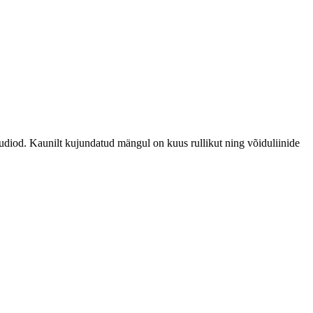
diod. Kaunilt kujundatud mängul on kuus rullikut ning võiduliinide