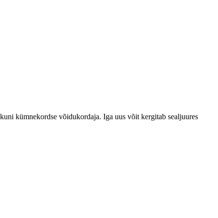
uni kümnekordse võidukordaja. Iga uus võit kergitab sealjuures