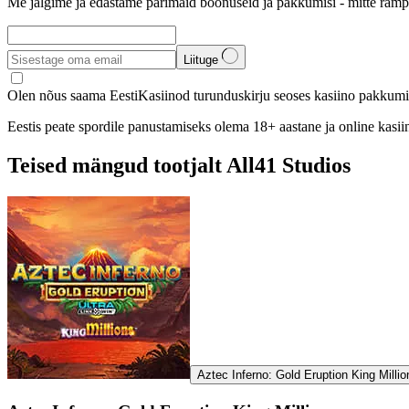
Me jälgime ja edastame parimaid boonuseid ja pakkumisi - mitte rämp
Liituge
Olen nõus saama EestiKasiinod turunduskirju seoses kasiino pakkumis
Eestis peate spordile panustamiseks olema 18+ aastane ja online kasi
Teised mängud tootjalt All41 Studios
Aztec Inferno: Gold Eruption King Milli