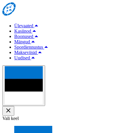
Ülevaated
Kasiinod
Boonused
Mängud
Spordiennustus
Makseviisid
Uudised
Vali keel