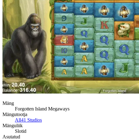
Mäng
Forgotten Island Megaways
Mängutootja
All41 Studios
Mänguliik
Slotid
Asutatud