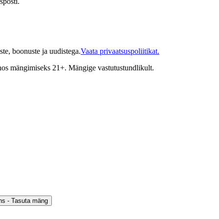
sposti.
te, boonuste ja uudistega.
Vaata privaatsuspoliitikat.
inos mängimiseks 21+. Mängige vastutustundlikult.
ons - Tasuta mäng