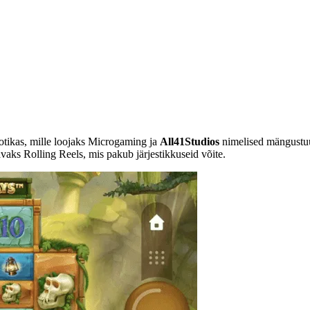
tikas, mille loojaks Microgaming ja
All41Studios
nimelised mängustuu
aks Rolling Reels, mis pakub järjestikkuseid võite.