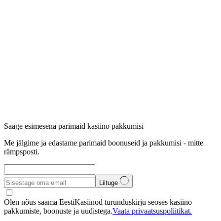
Saage esimesena parimaid kasiino pakkumisi
Me jälgime ja edastame parimaid boonuseid ja pakkumisi - mitte
rämpsposti.
Liituge
Olen nõus saama EestiKasiinod turunduskirju seoses kasiino
pakkumiste, boonuste ja uudistega.
Vaata privaatsuspoliitikat.