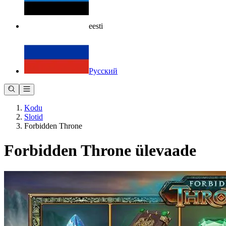
eesti
Русский
Kodu
Slotid
Forbidden Throne
Forbidden Throne ülevaade