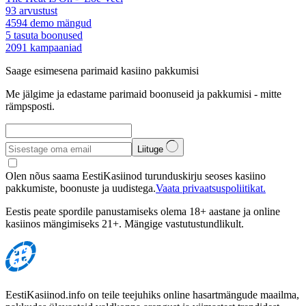
93
arvustust
4594
demo mängud
5
tasuta boonused
2091
kampaaniad
Saage esimesena parimaid kasiino pakkumisi
Me jälgime ja edastame parimaid boonuseid ja pakkumisi - mitte
rämpsposti.
Liituge
Olen nõus saama EestiKasiinod turunduskirju seoses kasiino
pakkumiste, boonuste ja uudistega.
Vaata privaatsuspoliitikat.
Eestis peate spordile panustamiseks olema 18+ aastane ja online
kasiinos mängimiseks 21+. Mängige vastutustundlikult.
EestiKasiinod.info on teile teejuhiks online hasartmängude maailma,