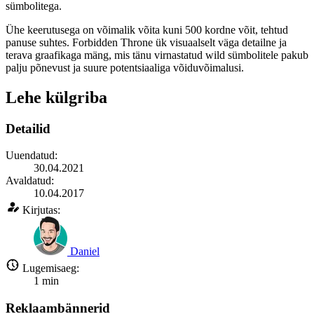
sümbolitega.
Ühe keerutusega on võimalik võita kuni 500 kordne võit, tehtud
panuse suhtes. Forbidden Throne ük visuaalselt väga detailne ja
terava graafikaga mäng, mis tänu virnastatud wild sümbolitele pakub
palju põnevust ja suure potentsiaaliga võiduvõimalusi.
Lehe külgriba
Detailid
Uuendatud:
30.04.2021
Avaldatud:
10.04.2017
Kirjutas:
Daniel
Lugemisaeg:
1
min
Reklaambännerid