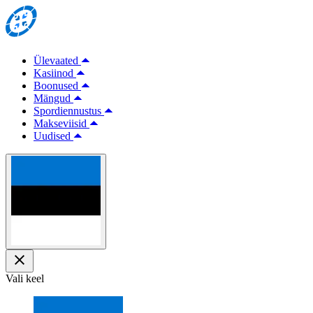
Ülevaated
Kasiinod
Boonused
Mängud
Spordiennustus
Makseviisid
Uudised
Vali keel