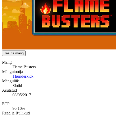
Tasuta mäng
Mäng
Flame Busters
Mängutootja
Thunderkick
Mänguliik
Slotid
Asutatud
08/05/2017
RTP
96,10%
Read ja Rullikud