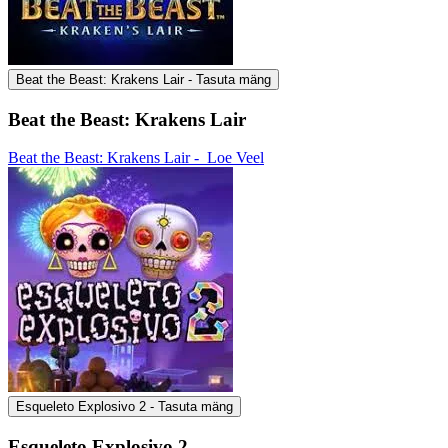
Beat the Beast: Krakens Lair - Tasuta mäng
Beat the Beast: Krakens Lair
Beat the Beast: Krakens Lair -
Loe Veel
Esqueleto Explosivo 2 - Tasuta mäng
Esqueleto Explosivo 2