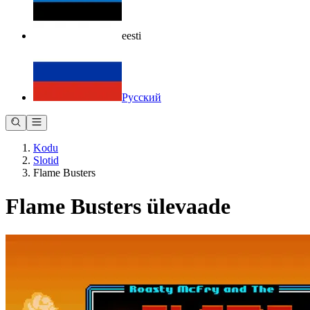
eesti
Русский
Kodu
Slotid
Flame Busters
Flame Busters ülevaade