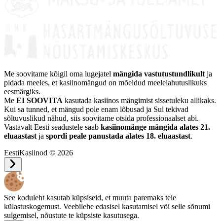
Me soovitame kõigil oma lugejatel
mängida vastutustundlikult
ja
pidada meeles, et kasiinomängud on mõeldud meelelahutuslikuks
eesmärgiks.
Me
EI SOOVITA
kasutada kasiinos mängimist sissetuleku allikaks.
Kui sa tunned, et mängud pole enam lõbusad ja Sul tekivad
sõltuvuslikud nähud, siis soovitame otsida professionaalset abi.
Vastavalt Eesti seadustele saab
kasiinomänge mängida alates 21.
eluaastast
ja
spordi peale panustada alates 18. eluaastast
.
EestiKasiinod © 2026
See koduleht kasutab küpsiseid, et muuta paremaks teie
külastuskogemust. Veebilehe edasisel kasutamisel või selle sõnumi
sulgemisel, nõustute te küpsiste kasutusega.