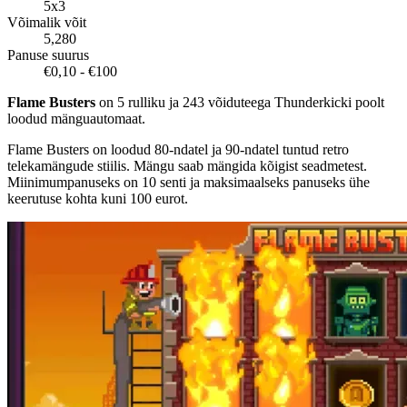
5x3
Võimalik võit
5,280
Panuse suurus
€0,10 - €100
Flame Busters
on 5 rulliku ja 243 võiduteega Thunderkicki poolt
loodud mänguautomaat.
Flame Busters on loodud 80-ndatel ja 90-ndatel tuntud retro
telekamängude stiilis. Mängu saab mängida kõigist seadmetest.
Miinimumpanuseks on 10 senti ja maksimaalseks panuseks ühe
keerutuse kohta kuni 100 eurot.