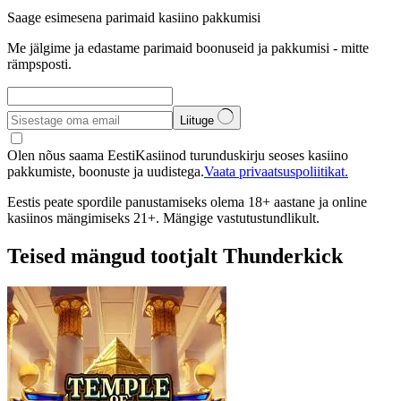
Saage esimesena parimaid kasiino pakkumisi
Me jälgime ja edastame parimaid boonuseid ja pakkumisi - mitte
rämpsposti.
Liituge
Olen nõus saama EestiKasiinod turunduskirju seoses kasiino
pakkumiste, boonuste ja uudistega.
Vaata privaatsuspoliitikat.
Eestis peate spordile panustamiseks olema 18+ aastane ja online
kasiinos mängimiseks 21+. Mängige vastutustundlikult.
Teised mängud tootjalt Thunderkick