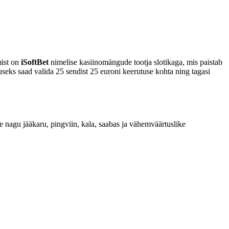
mist on
iSoftBet
nimelise kasiinomängude tootja slotikaga, mis paistab
ruseks saad valida 25 sendist 25 euroni keerutuse kohta ning tagasi
 nagu jääkaru, pingviin, kala, saabas ja vähemväärtuslike