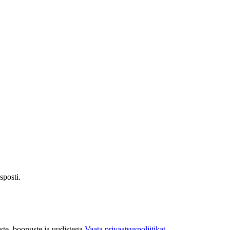
sposti.
te, boonuste ja uudistega.
Vaata privaatsuspoliitikat.