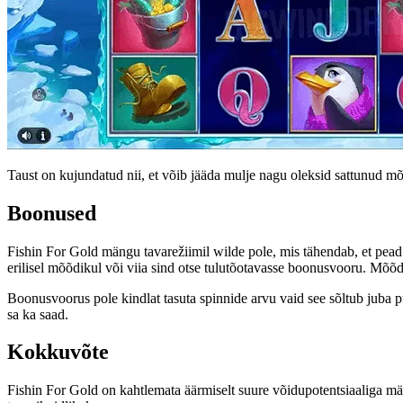
Taust on kujundatud nii, et võib jääda mulje nagu oleksid sattunud mõ
Boonused
Fishin For Gold mängu tavarežiimil wilde pole, mis tähendab, et pea
erilisel mõõdikul või viia sind otse tulutõotavasse boonusvooru. Mõõd
Boonusvoorus pole kindlat tasuta spinnide arvu vaid see sõltub juba p
sa ka saad.
Kokkuvõte
Fishin For Gold on kahtlemata äärmiselt suure võidupotentsiaaliga m