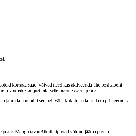
el.
leid korraga saad, võivad need kas aktiveerida ühe positsiooni
urem võimalus on just läbi selle boonusvooru jõuda.
la ja mida paremini see neil välja kukub, seda rohkem priikeerutusi
de peale. Mängu tavarežiimil kipuvad võidud jääma pigem