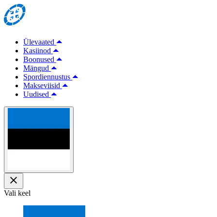
Ülevaated
Kasiinod
Boonused
Mängud
Spordiennustus
Makseviisid
Uudised
Vali keel