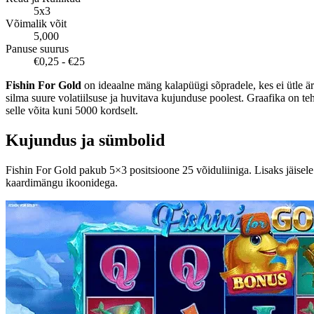
5x3
Võimalik võit
5,000
Panuse suurus
€0,25 - €25
Fishin For Gold
on ideaalne mäng kalapüügi sõpradele, kes ei ütle 
silma suure volatiilsuse ja huvitava kujunduse poolest. Graafika on teh
selle võita kuni 5000 kordselt.
Kujundus ja sümbolid
Fishin For Gold pakub 5×3 positsioone 25 võiduliiniga. Lisaks jäisel
kaardimängu ikoonidega.