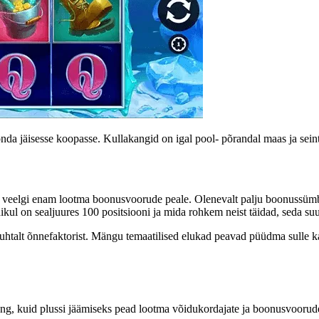
nda jäisesse koopasse. Kullakangid on igal pool- põrandal maas ja seint
d veelgi enam lootma boonusvoorude peale. Olenevalt palju boonussümbo
ikul on sealjuures 100 positsiooni ja mida rohkem neist täidad, seda su
uhtalt õnnefaktorist. Mängu temaatilised elukad peavad püüdma sulle ka
äng, kuid plussi jäämiseks pead lootma võidukordajate ja boonusvooru