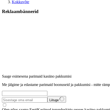
Kokkuvõte
Reklaambännerid
Saage esimesena parimaid kasiino pakkumisi
Me jälgime ja edastame parimaid boonuseid ja pakkumisi - mitte rämp
Liituge
Olen nõus saama EestiKasiinod turunduskirju seoses kasiino pakkumis