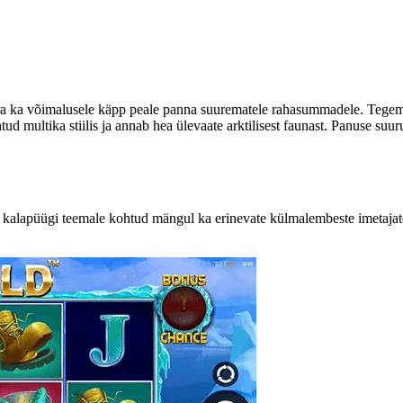
ära ka võimalusele käpp peale panna suurematele rahasummadele. Tege
tud multika stiilis ja annab hea ülevaate arktilisest faunast. Panuse suu
e kalapüügi teemale kohtud mängul ka erinevate külmalembeste imetajate