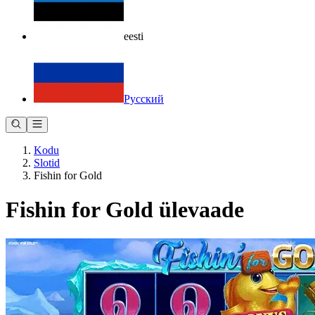
eesti
Русский
Kodu
Slotid
Fishin for Gold
Fishin for Gold ülevaade