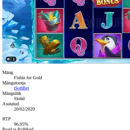
Mäng
Fishin for Gold
Mängutootja
iSoftBet
Mänguliik
Slotid
Asutatud
20/02/2020
RTP
96,05%
Read ja Rullikud