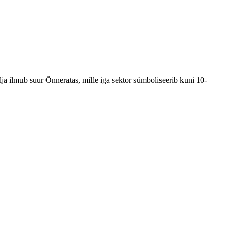
lja ilmub suur Õnneratas, mille iga sektor sümboliseerib kuni 10-