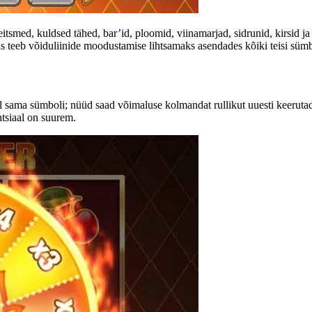
tsmed, kuldsed tähed, bar’id, ploomid, viinamarjad, sidrunid, kirsid ja 
 teeb võiduliinide moodustamise lihtsamaks asendades kõiki teisi sümb
ul sama sümboli; nüüd saad võimaluse kolmandat rullikut uuesti keeruta
ntsiaal on suurem.