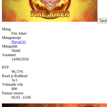
Tasu
Mäng
Fire Joker
Mängutootja
PlaynGO
Mänguliik
Slotid
Asutatud
14/06/2016
RTP
96,15%
Read ja Rullikud
3x3
Võimalik võit
800
Panuse suurus
€0,05 - €100