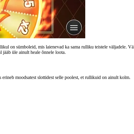
ikul on sümboleid, mis laienevad ka sama rulliku teistele väljadele. Vä
 jääb üle ainult heale õnnele loota.
erineb moodsatest slottidest selle poolest, et rullikuid on ainult kolm.