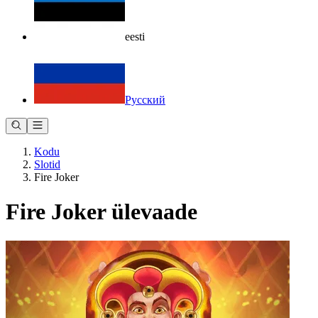
eesti
Русский
Kodu
Slotid
Fire Joker
Fire Joker ülevaade