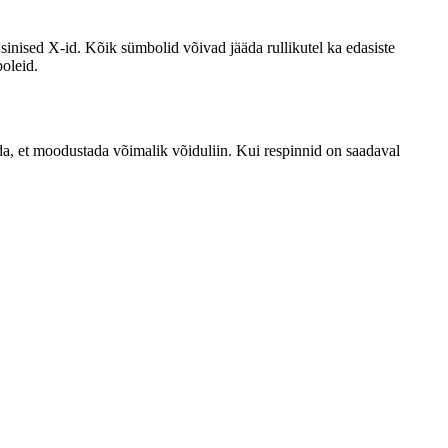
sinised X-id. Kõik sümbolid võivad jääda rullikutel ka edasiste
oleid.
da, et moodustada võimalik võiduliin. Kui respinnid on saadaval