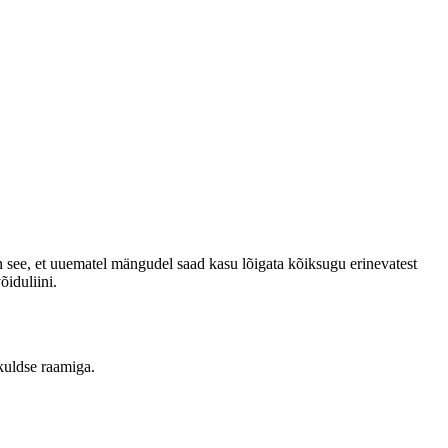
 see, et uuematel mängudel saad kasu lõigata kõiksugu erinevatest
õiduliini.
 kuldse raamiga.