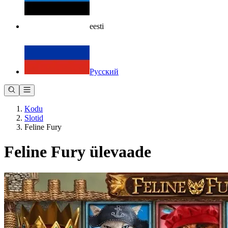
eesti
Русский
Kodu
Slotid
Feline Fury
Feline Fury ülevaade