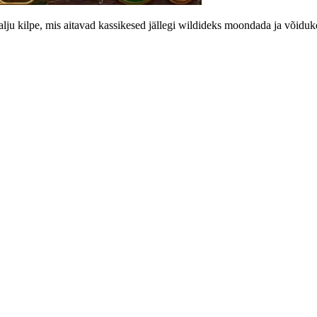
ju kilpe, mis aitavad kassikesed jällegi wildideks moondada ja võiduk