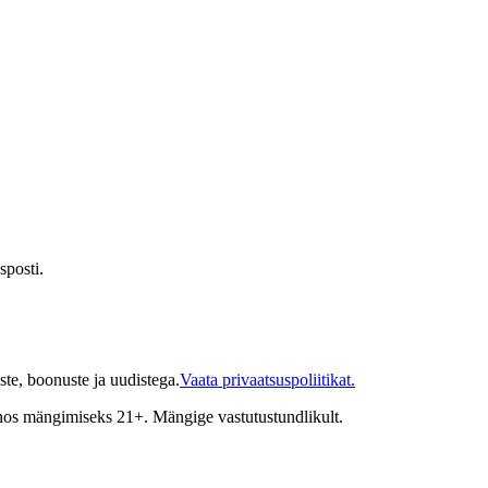
sposti.
te, boonuste ja uudistega.
Vaata privaatsuspoliitikat.
inos mängimiseks 21+. Mängige vastutustundlikult.