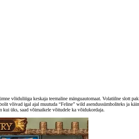
mne võiduliiiga keskaja teemaline mänguautomaat. Volatiilne slott pakub
bolit võivad igal ajal muutuda “Feline” wild asendussümboliteks ja käim
m kui üks, saad võimaikele võitudele ka võidukordaja.