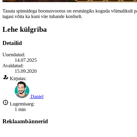
Tasuta spinnidega boonusvoorus on eesmärgiks koguda võimalikult pal
tagasi võita ka kuni viie tuhande kordselt.
Lehe külgriba
Detailid
Uuendatud:
14.07.2025
Avaldatud:
15.09.2020
Kirjutas:
Daniel
Lugemisaeg:
1
min
Reklaambännerid