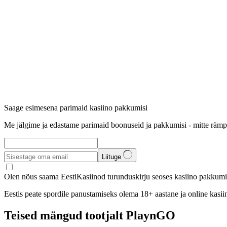
Saage esimesena parimaid kasiino pakkumisi
Me jälgime ja edastame parimaid boonuseid ja pakkumisi - mitte rämp
Liituge
Olen nõus saama EestiKasiinod turunduskirju seoses kasiino pakkumis
Eestis peate spordile panustamiseks olema 18+ aastane ja online kasi
Teised mängud tootjalt PlaynGO