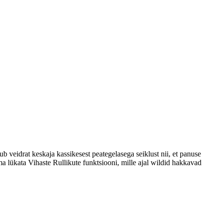
 veidrat keskaja kassikesest peategelasega seiklust nii, et panuse
a lükata Vihaste Rullikute funktsiooni, mille ajal wildid hakkavad