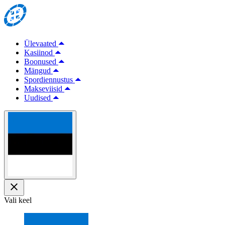
Ülevaated
Kasiinod
Boonused
Mängud
Spordiennustus
Makseviisid
Uudised
Vali keel