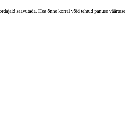
ordajaid saavutada. Hea õnne korral võid tehtud panuse väärtuse