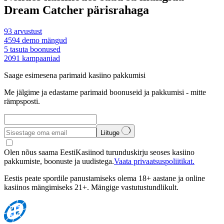
Dream Catcher pärisrahaga
93
arvustust
4594
demo mängud
5
tasuta boonused
2091
kampaaniad
Saage esimesena parimaid kasiino pakkumisi
Me jälgime ja edastame parimaid boonuseid ja pakkumisi - mitte
rämpsposti.
Liituge
Olen nõus saama EestiKasiinod turunduskirju seoses kasiino
pakkumiste, boonuste ja uudistega.
Vaata privaatsuspoliitikat.
Eestis peate spordile panustamiseks olema 18+ aastane ja online
kasiinos mängimiseks 21+. Mängige vastutustundlikult.