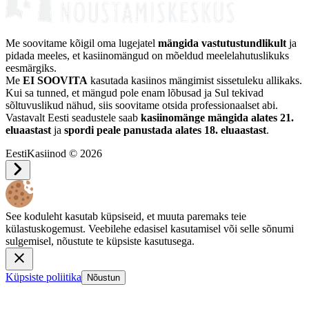
Me soovitame kõigil oma lugejatel
mängida vastutustundlikult
ja
pidada meeles, et kasiinomängud on mõeldud meelelahutuslikuks
eesmärgiks.
Me
EI SOOVITA
kasutada kasiinos mängimist sissetuleku allikaks.
Kui sa tunned, et mängud pole enam lõbusad ja Sul tekivad
sõltuvuslikud nähud, siis soovitame otsida professionaalset abi.
Vastavalt Eesti seadustele saab
kasiinomänge mängida alates 21.
eluaastast
ja
spordi peale panustada alates 18. eluaastast
.
EestiKasiinod © 2026
See koduleht kasutab küpsiseid, et muuta paremaks teie
külastuskogemust. Veebilehe edasisel kasutamisel või selle sõnumi
sulgemisel, nõustute te küpsiste kasutusega.
Küpsiste poliitika
Nõustun