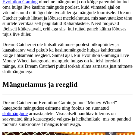
Evolution Gaming
nimeline mängutootja on kõige paremini tuntud
oma hulga live kasiino mängude poolest, kuid viimasel ajal on
võetud suund eriti ägedate live-diileriga mängude loomisele. Dream
Catcher pakub lihtsat ja lõbusat meelelahutust, mis saavutatakse tänu
suurtele vertikaalselt paigutatud Raharatastele. Need mõjuvad
tõeliselt kütkestavalt, eriti aga siis, kui rattad paneb käima lõbusas
tujus live diiler.
Dream Catcher ei ole lihtsalt välimuse poolest pilkupüüdev ja
kaasahaarav vaid pakub ka kasiinomängude hulgas kahtlemata
kõige lihtsamaid reegleid. Samal ajal, kui Evolution Gamingu Live
Money Wheel kategooria mängude hulgas on ka teisi toredaid
mänge, siis Dream Catcheri puhul torkab silma sarnasus just mitmete
slotimängudega.
Mänguelamus ja reeglid
Dream Catcher on Evolution Gamingu uue “Money Wheel”
kategooria mängudest esimene ning fookus on suunatud
slotimängude
armastajatele. Visuaalselt nauditav tulemus on
saavutatud tänu kaasaegsele valgus- ja helitehnikale, mis on pandud
töötama sünkroonselt mängus toimuvaga.