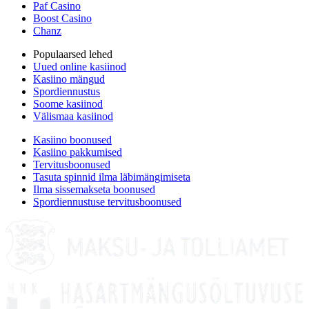
Paf Casino
Boost Casino
Chanz
Populaarsed lehed
Uued online kasiinod
Kasiino mängud
Spordiennustus
Soome kasiinod
Välismaa kasiinod
Kasiino boonused
Kasiino pakkumised
Tervitusboonused
Tasuta spinnid ilma läbimängimiseta
Ilma sissemakseta boonused
Spordiennustuse tervitusboonused