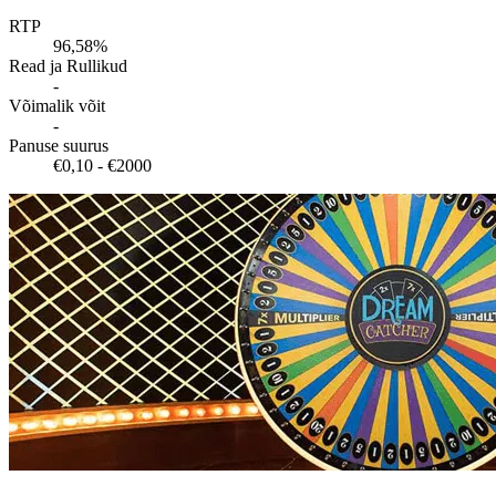
RTP
96,58%
Read ja Rullikud
-
Võimalik võit
-
Panuse suurus
€0,10 - €2000