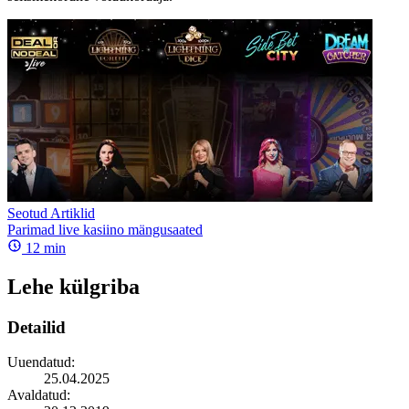
Seotud Artiklid
Parimad live kasiino mängusaated
12
min
Lehe külgriba
Detailid
Uuendatud:
25.04.2025
Avaldatud: