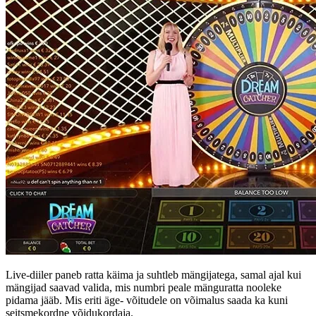
Live-diiler paneb ratta käima ja suhtleb mängijatega, samal ajal kui
mängijad saavad valida, mis numbri peale mänguratta nooleke
pidama jääb. Mis eriti äge- võitudele on võimalus saada ka kuni
seitsmekordne võidukordaja.