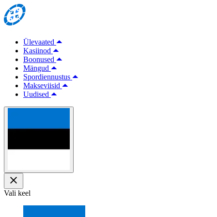
Ülevaated
Kasiinod
Boonused
Mängud
Spordiennustus
Makseviisid
Uudised
Vali keel