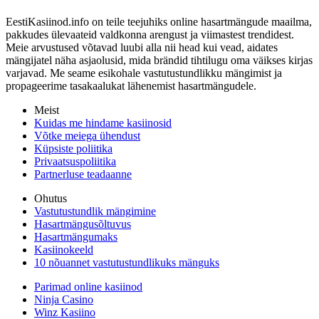
EestiKasiinod.info on teile teejuhiks online hasartmängude maailma,
pakkudes ülevaateid valdkonna arengust ja viimastest trendidest.
Meie arvustused võtavad luubi alla nii head kui vead, aidates
mängijatel näha asjaolusid, mida brändid tihtilugu oma väikses kirjas
varjavad. Me seame esikohale vastutustundlikku mängimist ja
propageerime tasakaalukat lähenemist hasartmängudele.
Meist
Kuidas me hindame kasiinosid
Võtke meiega ühendust
Küpsiste poliitika
Privaatsuspoliitika
Partnerluse teadaanne
Ohutus
Vastutustundlik mängimine
Hasartmängusõltuvus
Hasartmängumaks
Kasiinokeeld
10 nõuannet vastutustundlikuks mänguks
Parimad online kasiinod
Ninja Casino
Winz Kasiino