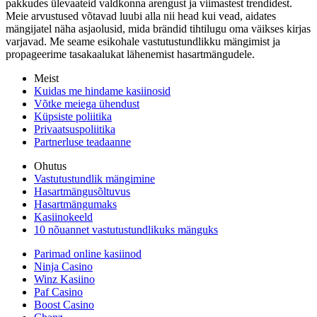
pakkudes ülevaateid valdkonna arengust ja viimastest trendidest.
Meie arvustused võtavad luubi alla nii head kui vead, aidates
mängijatel näha asjaolusid, mida brändid tihtilugu oma väikses kirjas
varjavad. Me seame esikohale vastutustundlikku mängimist ja
propageerime tasakaalukat lähenemist hasartmängudele.
Meist
Kuidas me hindame kasiinosid
Võtke meiega ühendust
Küpsiste poliitika
Privaatsuspoliitika
Partnerluse teadaanne
Ohutus
Vastutustundlik mängimine
Hasartmängusõltuvus
Hasartmängumaks
Kasiinokeeld
10 nõuannet vastutustundlikuks mänguks
Parimad online kasiinod
Ninja Casino
Winz Kasiino
Paf Casino
Boost Casino