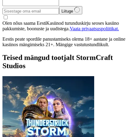
Liituge
Olen nõus saama EestiKasiinod turunduskirju seoses kasiino
pakkumiste, boonuste ja uudistega.
Vaata privaatsuspoliitikat.
Eestis peate spordile panustamiseks olema 18+ aastane ja online
kasiinos mängimiseks 21+. Mängige vastutustundlikult.
Teised mängud tootjalt StormCraft
Studios