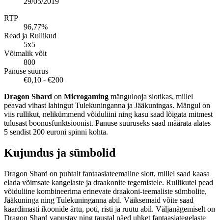
29/05/2019
RTP
96,77%
Read ja Rullikud
5x5
Võimalik võit
800
Panuse suurus
€0,10 - €200
Dragon Shard
on
Microgaming
mängulooja slotikas, millel
peavad vihast lahingut Tulekuninganna ja Jääkuningas. Mängul on
viis rullikut, nelikümmend võiduliini ning kasu saad lõigata mitmest
tulusast boonusfunktsioonist. Panuse suuruseks saad määrata alates
5 sendist 200 euroni spinni kohta.
Kujundus ja sümbolid
Dragon Shard on puhtalt fantaasiateemaline slott, millel saad kaasa
elada võimsate kangelaste ja draakonite tegemistele. Rullikutel pead
võiduliine kombineerima erinevate draakoni-teemaliste sümbolite,
Jääkuninga ning Tulekuninganna abil. Väiksemaid võite saad
kaardimasti ikoonide ärtu, poti, risti ja ruutu abil. Väljanägemiselt on
Dragon Shard vapustav ning taustal näed uhket fantaasiategelaste