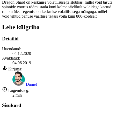
Dragon Shard on keskmise volatiilsusega slotikas, millel võid tasuta
spinnide voorus rõõmustada kuni kolme täielikult wildidega kaetud
rulliku üle. Tegemist on keskmise volatiilsusega mänguga, millel
võid tehtud panuse väärtuse tagasi võita kuni 800-kordselt.
Lehe külgriba
Detailid
Uuendatud:
04.12.2020
Avaldatud:
04.06.2019
Kirjutas:
Daniel
Lugemisaeg:
2
min
Sisukord