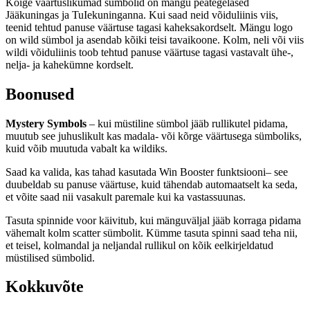
Kõige väärtuslikumad sümbolid on mängu peategelased
Jääkuningas ja TuIekuninganna. Kui saad neid võiduliinis viis,
teenid tehtud panuse väärtuse tagasi kaheksakordselt. Mängu logo
on wild sümbol ja asendab kõiki teisi tavaikoone. Kolm, neli või viis
wildi võiduliinis toob tehtud panuse väärtuse tagasi vastavalt ühe-,
nelja- ja kahekümne kordselt.
Boonused
Mystery Symbols
– kui müstiline sümbol jääb rullikutel pidama,
muutub see juhuslikult kas madala- või kõrge väärtusega sümboliks,
kuid võib muutuda vabalt ka wildiks.
Saad ka valida, kas tahad kasutada Win Booster funktsiooni– see
duubeldab su panuse väärtuse, kuid tähendab automaatselt ka seda,
et võite saad nii vasakult paremale kui ka vastassuunas.
Tasuta spinnide voor käivitub, kui mänguväljal jääb korraga pidama
vähemalt kolm scatter sümbolit. Kümme tasuta spinni saad teha nii,
et teisel, kolmandal ja neljandal rullikul on kõik eelkirjeldatud
müstilised sümbolid.
Kokkuvõte