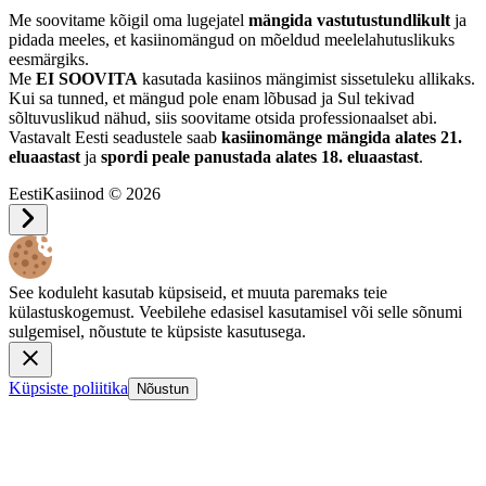
Me soovitame kõigil oma lugejatel
mängida vastutustundlikult
ja
pidada meeles, et kasiinomängud on mõeldud meelelahutuslikuks
eesmärgiks.
Me
EI SOOVITA
kasutada kasiinos mängimist sissetuleku allikaks.
Kui sa tunned, et mängud pole enam lõbusad ja Sul tekivad
sõltuvuslikud nähud, siis soovitame otsida professionaalset abi.
Vastavalt Eesti seadustele saab
kasiinomänge mängida alates 21.
eluaastast
ja
spordi peale panustada alates 18. eluaastast
.
EestiKasiinod © 2026
See koduleht kasutab küpsiseid, et muuta paremaks teie
külastuskogemust. Veebilehe edasisel kasutamisel või selle sõnumi
sulgemisel, nõustute te küpsiste kasutusega.
Küpsiste poliitika
Nõustun