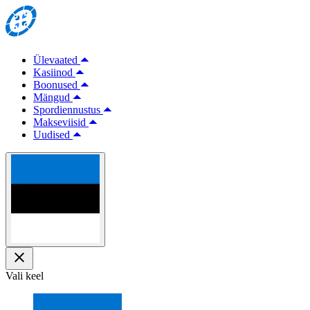
Ülevaated
Kasiinod
Boonused
Mängud
Spordiennustus
Makseviisid
Uudised
Vali keel