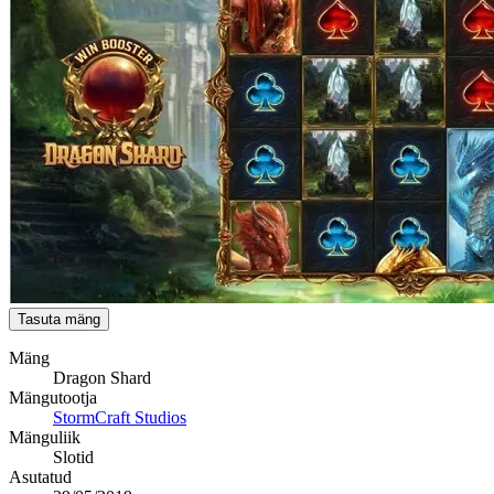
Tasuta mäng
Mäng
Dragon Shard
Mängutootja
StormCraft Studios
Mänguliik
Slotid
Asutatud