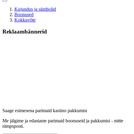
Kujundus ja sümbolid
Boonused
Kokkuvõte
Reklaambännerid
Saage esimesena parimaid kasiino pakkumisi
Me jälgime ja edastame parimaid boonuseid ja pakkumisi - mitte
rämpsposti.