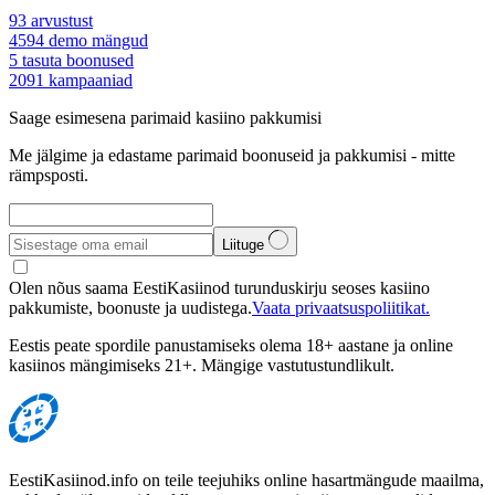
93
arvustust
4594
demo mängud
5
tasuta boonused
2091
kampaaniad
Saage esimesena parimaid kasiino pakkumisi
Me jälgime ja edastame parimaid boonuseid ja pakkumisi - mitte
rämpsposti.
Liituge
Olen nõus saama EestiKasiinod turunduskirju seoses kasiino
pakkumiste, boonuste ja uudistega.
Vaata privaatsuspoliitikat.
Eestis peate spordile panustamiseks olema 18+ aastane ja online
kasiinos mängimiseks 21+. Mängige vastutustundlikult.
EestiKasiinod.info on teile teejuhiks online hasartmängude maailma,