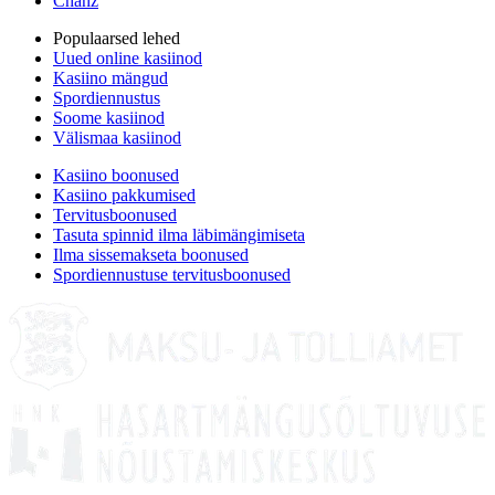
Chanz
Populaarsed lehed
Uued online kasiinod
Kasiino mängud
Spordiennustus
Soome kasiinod
Välismaa kasiinod
Kasiino boonused
Kasiino pakkumised
Tervitusboonused
Tasuta spinnid ilma läbimängimiseta
Ilma sissemakseta boonused
Spordiennustuse tervitusboonused