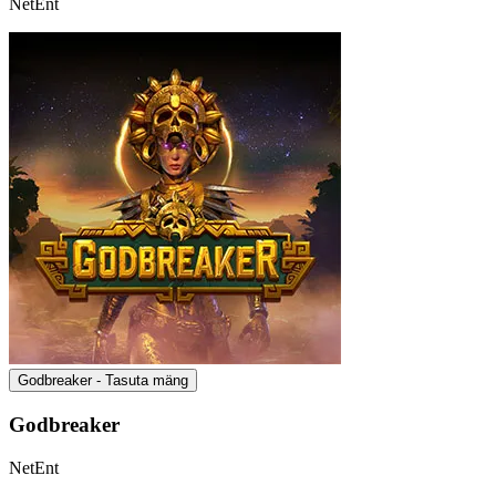
NetEnt
Godbreaker - Tasuta mäng
Godbreaker
NetEnt