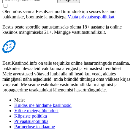
Olen nõus saama EestiKasiinod turunduskirju seoses kasiino
pakkumiste, boonuste ja uudistega.
Vaata privaatsuspoliitikat.
Eestis peate spordile panustamiseks olema 18+ aastane ja online
kasiinos mängimiseks 21+. Mängige vastutustundlikult.
EestiKasiinod.info on teile teejuhiks online hasartmängude maailma,
pakkudes ülevaateid valdkonna arengust ja viimastest trendidest.
Meie arvustused võtavad luubi alla nii head kui vead, aidates
mängijatel näha asjaolusid, mida brändid tihtilugu oma väikses kirjas
varjavad. Me seame esikohale vastutustundlikku mängimist ja
propageerime tasakaalukat lähenemist hasartmängudele.
Meist
Kuidas me hindame kasiinosid
Võtke meiega ühendust
Küpsiste poliitika
Privaatsuspoliitika
Partnerluse teadaanne