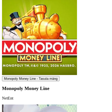
Monopoly Money Line - Tasuta mäng
Monopoly Money Line
NetEnt