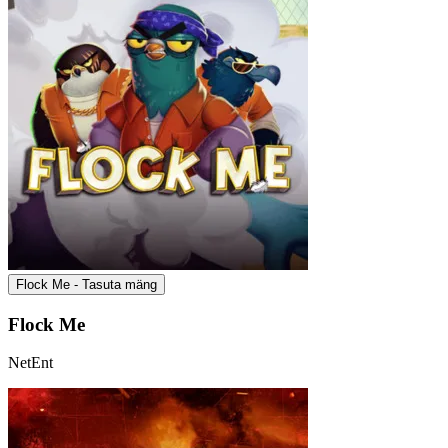
Flock Me - Tasuta mäng
Flock Me
NetEnt