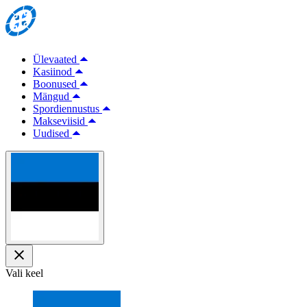
Ülevaated
Kasiinod
Boonused
Mängud
Spordiennustus
Makseviisid
Uudised
Vali keel