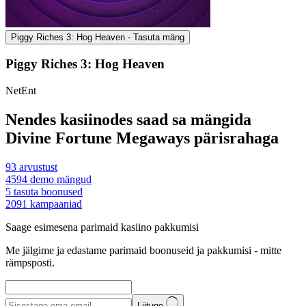
Piggy Riches 3: Hog Heaven - Tasuta mäng
Piggy Riches 3: Hog Heaven
NetEnt
Nendes kasiinodes saad sa mängida
Divine Fortune Megaways pärisrahaga
93
arvustust
4594
demo mängud
5
tasuta boonused
2091
kampaaniad
Saage esimesena parimaid kasiino pakkumisi
Me jälgime ja edastame parimaid boonuseid ja pakkumisi - mitte
rämpsposti.
Liituge