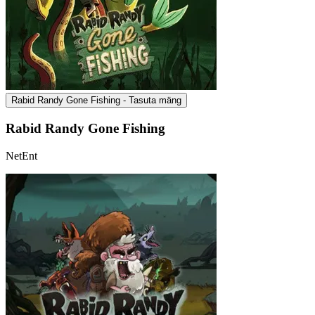
Rabid Randy Gone Fishing - Tasuta mäng
Rabid Randy Gone Fishing
NetEnt