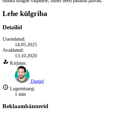
rulliku kõigile väljadele, millel need pidama jäävad.
Lehe külgriba
Detailid
Uuendatud:
14.05.2025
Avaldatud:
13.10.2020
Kirjutas:
Daniel
Lugemisaeg:
1
min
Reklaambännerid