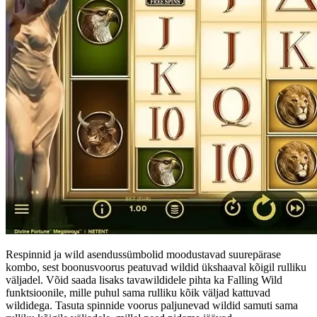
Respinnid ja wild asendussümbolid moodustavad suurepärase
kombo, sest boonusvoorus peatuvad wildid ükshaaval kõigil rulliku
väljadel. Võid saada lisaks tavawildidele pihta ka Falling Wild
funktsioonile, mille puhul sama rulliku kõik väljad kattuvad
wildidega. Tasuta spinnide voorus paljunevad wildid samuti sama