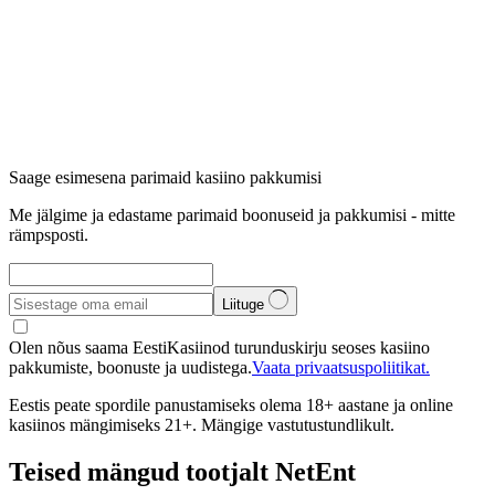
Saage esimesena parimaid kasiino pakkumisi
Me jälgime ja edastame parimaid boonuseid ja pakkumisi - mitte
rämpsposti.
Liituge
Olen nõus saama EestiKasiinod turunduskirju seoses kasiino
pakkumiste, boonuste ja uudistega.
Vaata privaatsuspoliitikat.
Eestis peate spordile panustamiseks olema 18+ aastane ja online
kasiinos mängimiseks 21+. Mängige vastutustundlikult.
Teised mängud tootjalt NetEnt