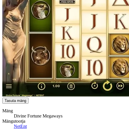
Tasuta mäng
Mäng
Divine Fortune Megaways
Mängutootja
NetEnt