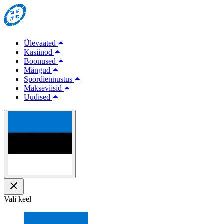
Ülevaated
Kasiinod
Boonused
Mängud
Spordiennustus
Makseviisid
Uudised
Vali keel