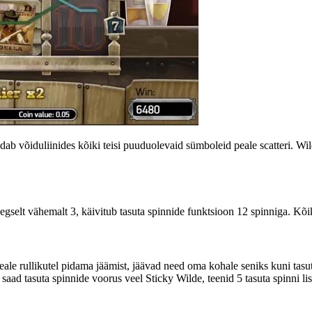
 võiduliinides kõiki teisi puuduolevaid sümboleid peale scatteri. Wil
aegselt vähemalt 3, käivitub tasuta spinnide funktsioon 12 spinniga. Kõ
ale rullikutel pidama jäämist, jäävad need oma kohale seniks kuni tasu
ad tasuta spinnide voorus veel Sticky Wilde, teenid 5 tasuta spinni lis