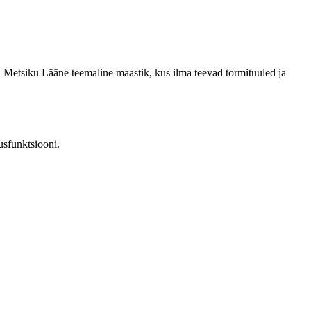
on Metsiku Lääne teemaline maastik, kus ilma teevad tormituuled ja
nusfunktsiooni.