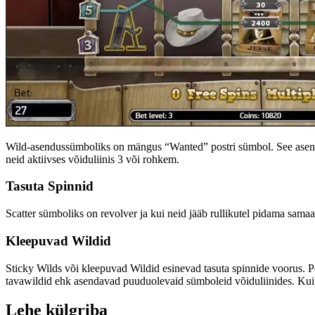
Wild-asendussümboliks on mängus “Wanted” postri sümbol. See asendab
neid aktiivses võiduliinis 3 või rohkem.
Tasuta Spinnid
Scatter sümboliks on revolver ja kui neid jääb rullikutel pidama sama
Kleepuvad Wildid
Sticky Wilds või kleepuvad Wildid esinevad tasuta spinnide voorus. Pe
tavawildid ehk asendavad puuduolevaid sümboleid võiduliinides. Kui sa
Lehe külgriba