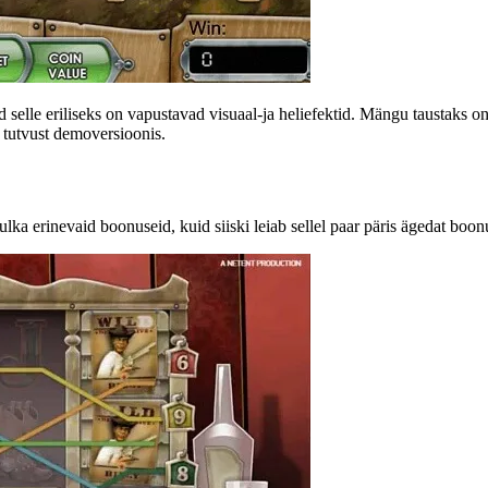
d selle eriliseks on vapustavad visuaal-ja heliefektid. Mängu taustaks 
 tutvust demoversioonis.
hulka erinevaid boonuseid, kuid siiski leiab sellel paar päris ägedat boo