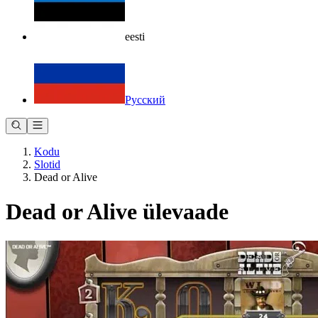
eesti
Русский
Kodu
Slotid
Dead or Alive
Dead or Alive ülevaade