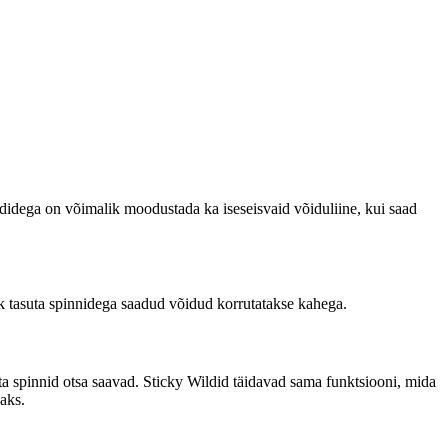
didega on võimalik moodustada ka iseseisvaid võiduliine, kui saad
ik tasuta spinnidega saadud võidud korrutatakse kahega.
ta spinnid otsa saavad. Sticky Wildid täidavad sama funktsiooni, mida
aks.