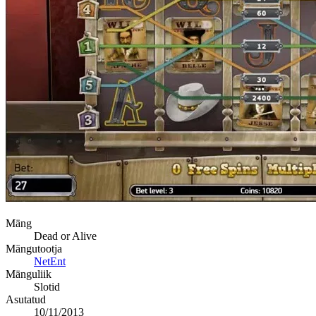
Mäng
Dead or Alive
Mängutootja
NetEnt
Mänguliik
Slotid
Asutatud
10/11/2013