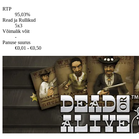
RTP
95,03%
Read ja Rullikud
5x3
Võimalik võit
-
Panuse suurus
€0,01 - €0,50