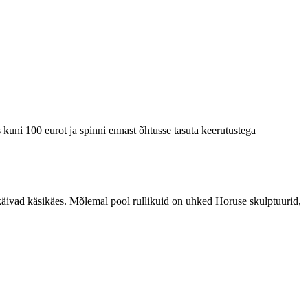
 kuni 100 eurot ja spinni ennast õhtusse tasuta keerutustega
d käivad käsikäes. Mõlemal pool rullikuid on uhked Horuse skulptuurid,