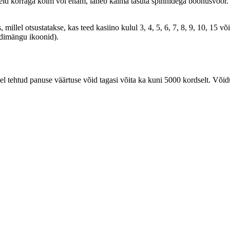
 neid korraga kolm või enam, läheb käima tasuta spinnidega boonusvoor.
 millel otsustatakse, kas teed kasiino kulul 3, 4, 5, 6, 7, 8, 9, 10, 15 
rdimängu ikoonid).
l tehtud panuse väärtuse võid tagasi võita ka kuni 5000 kordselt. Võid