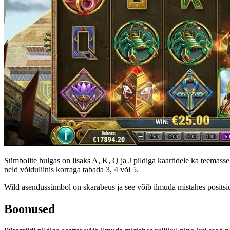
Sümbolite hulgas on lisaks A, K, Q ja J pildiga kaartidele ka teemass
neid võiduliinis korraga tabada 3, 4 või 5.
Wild asendussümbol on skarabeus ja see võib ilmuda mistahes positsi
Boonused