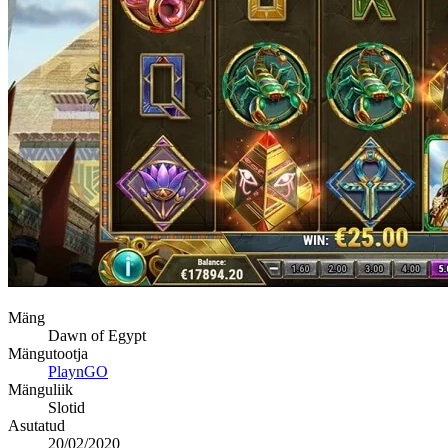
Mäng
Dawn of Egypt
Mängutootja
PlaynGO
Mänguliik
Slotid
Asutatud
20/02/2020