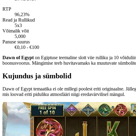
RTP
96,23%
Read ja Rullikud
5x3
Võimalik võit
5,000
Panuse suurus
€0,10 - €100
Dawn of Egypt
on Egiptuse teemaline slott viie rulliku ja 10 võiduli
boonusvoorus. Mängimise teeb huvitavamaks ka muutuvate sümbolite 
Kujundus ja sümbolid
Dawn of Egypt temaatika ei ole millegi poolest eriti originaalne. Jäl
mis loovad eriti piduliku atmosfääri niigi eredavärvilisel mängul.