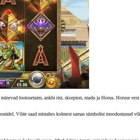
e minevad lootosetaim, ankhi rist, skorpion, madu ja Horus. Horuse eest 
oonidel. Võite saad mistahes kolmest samas sümbolist moodustunud võid