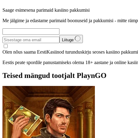
Saage esimesena parimaid kasiino pakkumisi
Me jälgime ja edastame parimaid boonuseid ja pakkumisi - mitte rämp
Liituge
Olen nõus saama EestiKasiinod turunduskirju seoses kasiino pakkumis
Eestis peate spordile panustamiseks olema 18+ aastane ja online kasi
Teised mängud tootjalt PlaynGO