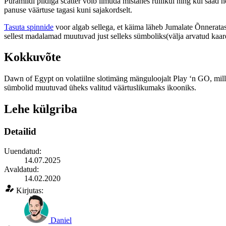
Püramiidi pildiga scatter võib ilmuda mistahes rullikul ning kui saad
panuse väärtuse tagasi kuni sajakordselt.
Tasuta spinnide
voor algab sellega, et käima läheb Jumalate Õnneratas,
sellest madalamad muutuvad just selleks sümboliks(välja arvatud kaa
Kokkuvõte
Dawn of Egypt on volatiilne slotimäng mänguloojalt Play ‘n GO, mille
sümbolid muutuvad üheks valitud väärtuslikumaks ikooniks.
Lehe külgriba
Detailid
Uuendatud:
14.07.2025
Avaldatud:
14.02.2020
Kirjutas:
Daniel