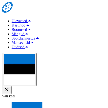
Ülevaated
Kasiinod
Boonused
Mängud
Spordiennustus
Makseviisid
Uudised
Vali keel