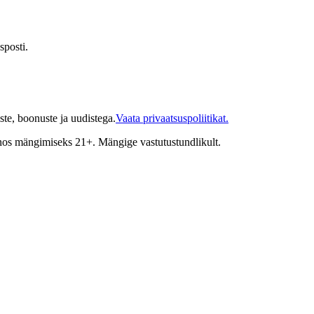
sposti.
te, boonuste ja uudistega.
Vaata privaatsuspoliitikat.
inos mängimiseks 21+. Mängige vastutustundlikult.