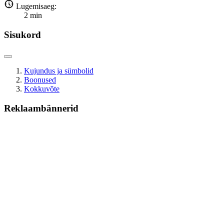
Lugemisaeg:
2
min
Sisukord
Kujundus ja sümbolid
Boonused
Kokkuvõte
Reklaambännerid