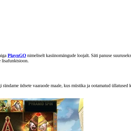
iniga
PlaynGO
nimeliselt kasiinomängude loojalt. Säti panuse suuruseks
lisafunktsioon.
legi rändame iidsete vaaraode maale, kus müstika ja ootamatud üllatuse