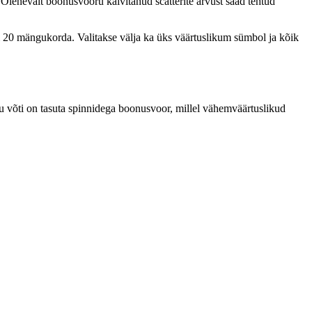
 Olenevalt boonusvooru käivitanud scatterite arvust saad tehtud
või 20 mängukorda. Valitakse välja ka üks väärtuslikum sümbol ja kõik
u võti on tasuta spinnidega boonusvoor, millel vähemväärtuslikud