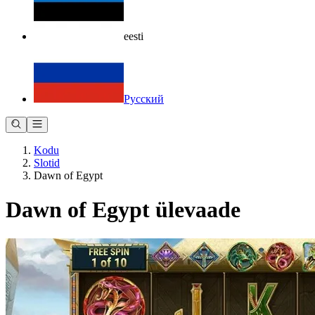
eesti
Русский
Kodu
Slotid
Dawn of Egypt
Dawn of Egypt ülevaade