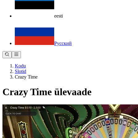
eesti
Русский
Kodu
Slotid
Crazy Time
Crazy Time ülevaade