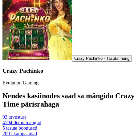
Crazy Pachinko - Tasuta mäng
Crazy Pachinko
Evolution Gaming
Nendes kasiinodes saad sa mängida Crazy
Time pärisrahaga
93
arvustust
4594
demo mängud
5
tasuta boonused
2091
kampaaniad