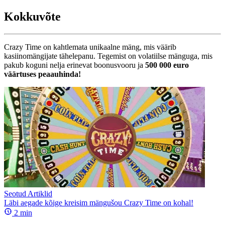
Kokkuvõte
Crazy Time on kahtlemata unikaalne mäng, mis väärib
kasiinomängijate tähelepanu. Tegemist on volatiilse mänguga, mis
pakub koguni nelja erinevat boonusvooru ja
500 000 euro
väärtuses peaauhinda!
Seotud Artiklid
Läbi aegade kõige kreisim mängušou Crazy Time on kohal!
2
min