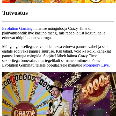
Tutvustus
Evolution Gaming
nimelise mängulooja Crazy Time on
plahvatusohtlik live kasiino mäng, mis rabab jalust koguni nelja
erinevat tüüpi boonusvooruga.
Mäng algab sellega, et valid kaheksa erineva panuse vahel ja sätid
endale sobivaks panuse suuruse. Kui tahad, võid ka kõiki kaheksat
panust korraga mängida. Seejärel läheb käima Crazy Time
sektoritega õnneratas, mis tegelikult sarnaneb mitmes mõttes
Evolution Gamingu teisele populaarsele mängule
Monopoly Live
.