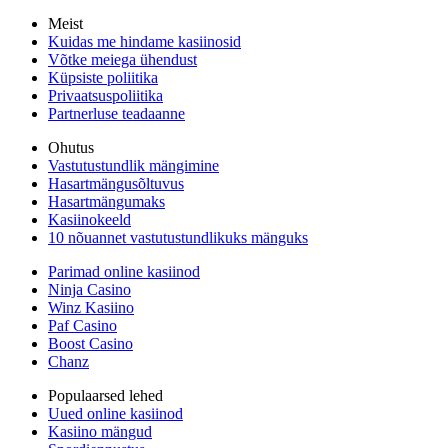
Meist
Kuidas me hindame kasiinosid
Võtke meiega ühendust
Küpsiste poliitika
Privaatsuspoliitika
Partnerluse teadaanne
Ohutus
Vastutustundlik mängimine
Hasartmängusõltuvus
Hasartmängumaks
Kasiinokeeld
10 nõuannet vastutustundlikuks mänguks
Parimad online kasiinod
Ninja Casino
Winz Kasiino
Paf Casino
Boost Casino
Chanz
Populaarsed lehed
Uued online kasiinod
Kasiino mängud