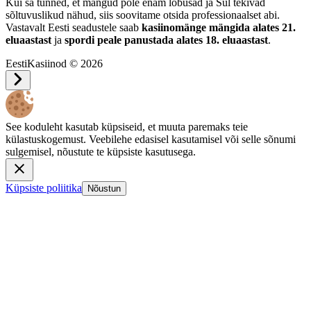
Kui sa tunned, et mängud pole enam lõbusad ja Sul tekivad
sõltuvuslikud nähud, siis soovitame otsida professionaalset abi.
Vastavalt Eesti seadustele saab
kasiinomänge mängida alates 21.
eluaastast
ja
spordi peale panustada alates 18. eluaastast
.
EestiKasiinod © 2026
See koduleht kasutab küpsiseid, et muuta paremaks teie
külastuskogemust. Veebilehe edasisel kasutamisel või selle sõnumi
sulgemisel, nõustute te küpsiste kasutusega.
Küpsiste poliitika
Nõustun