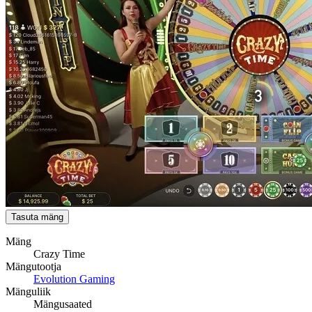
Tasuta mäng
Mäng
Crazy Time
Mängutootja
Evolution Gaming
Mänguliik
Mängusaated