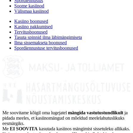
Spordiennustus
Soome kasiinod
Välismaa kasiinod
Kasiino boonused
Kasiino pakkumised
Tervitusboonused
Tasuta spinnid ilma läbimängimiseta
Ilma sissemakseta boonused
Spordiennustuse tervitusboonused
Me soovitame kõigil oma lugejatel
mängida vastutustundlikult
ja
pidada meeles, et kasiinomängud on mõeldud meelelahutuslikuks
eesmärgiks.
Me
EI SOOVITA
kasutada kasiinos mängimist sissetuleku allikaks.