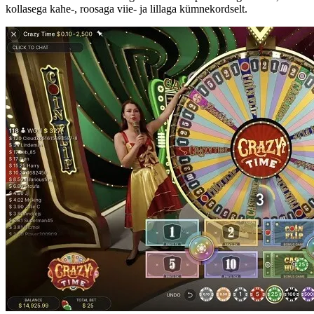
kollasega kahe-, roosaga viie- ja lillaga kümnekordselt.