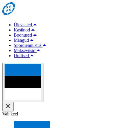
Ülevaated
Kasiinod
Boonused
Mängud
Spordiennustus
Makseviisid
Uudised
Vali keel