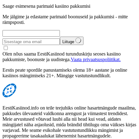
Saage esimesena parimaid kasiino pakkumisi
Me jälgime ja edastame parimaid boonuseid ja pakkumisi - mitte
rämpsposti.
Liituge
Olen nõus saama EestiKasiinod turunduskirju seoses kasiino
pakkumiste, boonuste ja uudistega.
Vaata privaatsuspoliitikat.
Eestis peate spordile panustamiseks olema 18+ aastane ja online
kasiinos mängimiseks 21+. Mängige vastutustundlikult.
EestiKasiinod.info on teile teejuhiks online hasartmängude maailma,
pakkudes ülevaateid valdkonna arengust ja viimastest trendidest.
Meie arvustused võtavad luubi alla nii head kui vead, aidates
mängijatel näha asjaolusid, mida brändid tihtilugu oma väikses kirjas
varjavad. Me seame esikohale vastutustundlikku mängimist ja
propageerime tasakaalukat lähenemist hasartmängudele.