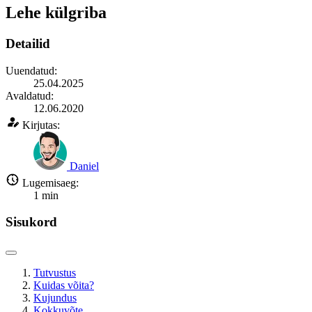
Lehe külgriba
Detailid
Uuendatud:
25.04.2025
Avaldatud:
12.06.2020
Kirjutas:
Daniel
Lugemisaeg:
1
min
Sisukord
Tutvustus
Kuidas võita?
Kujundus
Kokkuvõte