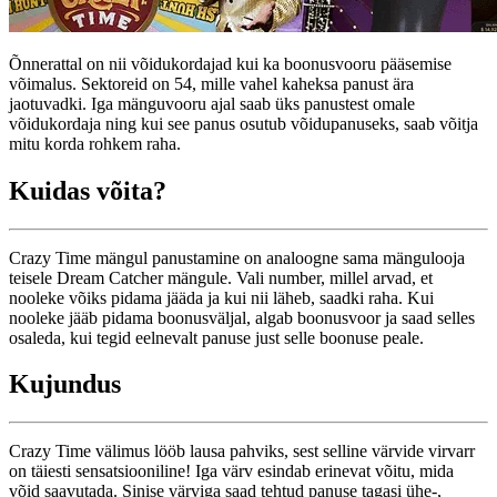
Õnnerattal on nii võidukordajad kui ka boonusvooru pääsemise
võimalus. Sektoreid on 54, mille vahel kaheksa panust ära
jaotuvadki. Iga mänguvooru ajal saab üks panustest omale
võidukordaja ning kui see panus osutub võidupanuseks, saab võitja
mitu korda rohkem raha.
Kuidas võita?
Crazy Time mängul panustamine on analoogne sama mängulooja
teisele Dream Catcher mängule. Vali number, millel arvad, et
nooleke võiks pidama jääda ja kui nii läheb, saadki raha. Kui
nooleke jääb pidama boonusväljal, algab boonusvoor ja saad selles
osaleda, kui tegid eelnevalt panuse just selle boonuse peale.
Kujundus
Crazy Time välimus lööb lausa pahviks, sest selline värvide virvarr
on täiesti sensatsiooniline! Iga värv esindab erinevat võitu, mida
võid saavutada. Sinise värviga saad tehtud panuse tagasi ühe-,