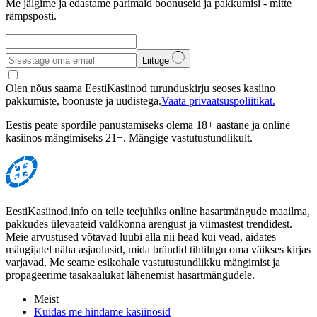
Me jälgime ja edastame parimaid boonuseid ja pakkumisi - mitte
rämpsposti.
Liituge
Olen nõus saama EestiKasiinod turunduskirju seoses kasiino
pakkumiste, boonuste ja uudistega.
Vaata privaatsuspoliitikat.
Eestis peate spordile panustamiseks olema 18+ aastane ja online
kasiinos mängimiseks 21+. Mängige vastutustundlikult.
EestiKasiinod.info on teile teejuhiks online hasartmängude maailma,
pakkudes ülevaateid valdkonna arengust ja viimastest trendidest.
Meie arvustused võtavad luubi alla nii head kui vead, aidates
mängijatel näha asjaolusid, mida brändid tihtilugu oma väikses kirjas
varjavad. Me seame esikohale vastutustundlikku mängimist ja
propageerime tasakaalukat lähenemist hasartmängudele.
Meist
Kuidas me hindame kasiinosid