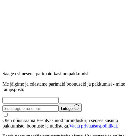
Saage esimesena parimaid kasiino pakkumisi
Me jälgime ja edastame parimaid boonuseid ja pakkumisi - mitte
rämpsposti.
Liituge
Olen nõus saama EestiKasiinod turunduskirju seoses kasiino
pakkumiste, boonuste ja uudistega.
Vaata privaatsuspoliitikat.