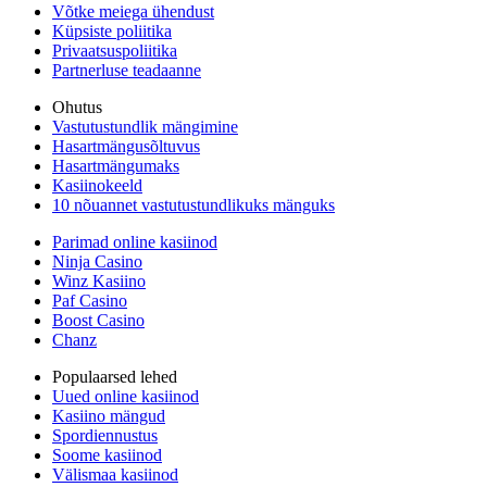
Võtke meiega ühendust
Küpsiste poliitika
Privaatsuspoliitika
Partnerluse teadaanne
Ohutus
Vastutustundlik mängimine
Hasartmängusõltuvus
Hasartmängumaks
Kasiinokeeld
10 nõuannet vastutustundlikuks mänguks
Parimad online kasiinod
Ninja Casino
Winz Kasiino
Paf Casino
Boost Casino
Chanz
Populaarsed lehed
Uued online kasiinod
Kasiino mängud
Spordiennustus
Soome kasiinod
Välismaa kasiinod