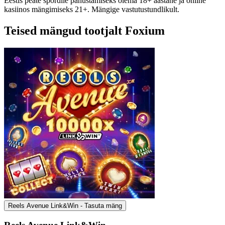
Eestis peate spordile panustamiseks olema 18+ aastane ja online
kasiinos mängimiseks 21+. Mängige vastutustundlikult.
Teised mängud tootjalt Foxium
Reels Avenue Link&Win - Tasuta mäng