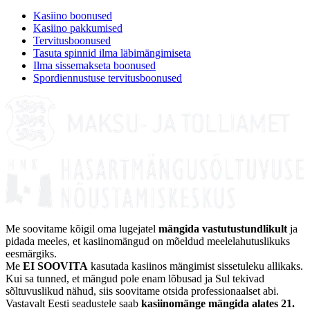
Kasiino boonused
Kasiino pakkumised
Tervitusboonused
Tasuta spinnid ilma läbimängimiseta
Ilma sissemakseta boonused
Spordiennustuse tervitusboonused
Me soovitame kõigil oma lugejatel
mängida vastutustundlikult
ja
pidada meeles, et kasiinomängud on mõeldud meelelahutuslikuks
eesmärgiks.
Me
EI SOOVITA
kasutada kasiinos mängimist sissetuleku allikaks.
Kui sa tunned, et mängud pole enam lõbusad ja Sul tekivad
sõltuvuslikud nähud, siis soovitame otsida professionaalset abi.
Vastavalt Eesti seadustele saab
kasiinomänge mängida alates 21.