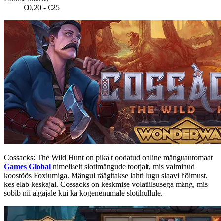
€0,20 - €25
Cossacks: The Wild Hunt on pikalt oodatud online mänguautomaat
Games Global
nimeliselt slotimängude tootjalt, mis valminud
koostöös Foxiumiga. Mängul räägitakse lahti lugu slaavi hõimust,
kes elab keskajal. Cossacks on keskmise volatiilsusega mäng, mis
sobib nii algajale kui ka kogenenumale slotihullule.