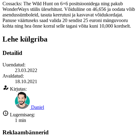
Cossacks: The Wild Hunt on 6×6 positsioonidega ning pakub
WonderWays stiilis ülesehitust. Võiduliine on 46,656 ja oodata võib
asendussümboleid, tasuta keerutusi ja kasvavat võidukordajat.
Panuse väärtuseks saad valida 20 sendist 25 euroni mänguvooru
kohta ning hea õnne korral selle tagasi võita kuni 10,000 kordselt.
Lehe külgriba
Detailid
Uuendatud:
23.03.2022
Avaldatud:
18.10.2021
Kirjutas:
Daniel
Lugemisaeg:
1
min
Reklaambännerid