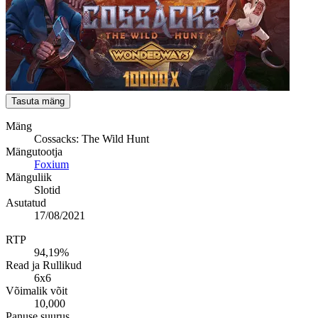
Tasuta mäng
Mäng
Cossacks: The Wild Hunt
Mängutootja
Foxium
Mänguliik
Slotid
Asutatud
17/08/2021
RTP
94,19%
Read ja Rullikud
6x6
Võimalik võit
10,000
Panuse suurus