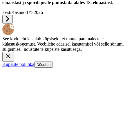
eluaastast
ja
spordi peale panustada alates 18. eluaastast
.
EestiKasiinod © 2026
See koduleht kasutab küpsiseid, et muuta paremaks teie
külastuskogemust. Veebilehe edasisel kasutamisel või selle sõnumi
sulgemisel, nõustute te küpsiste kasutusega.
Küpsiste poliitika
Nõustun