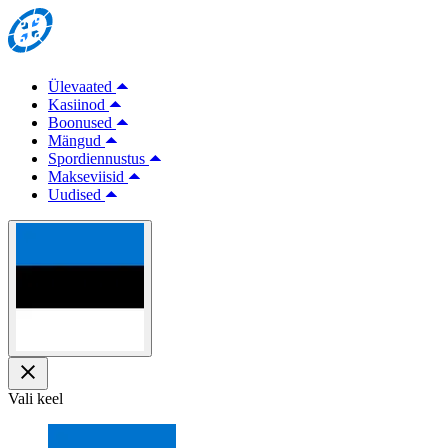
Ülevaated
Kasiinod
Boonused
Mängud
Spordiennustus
Makseviisid
Uudised
Vali keel