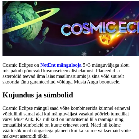
Cosmic Eclipse on
NetEnt mängulooja
5×3 mänguväljaga slott,
mis pakub põnevaid kosmoseteemalisi elamusi. Planeedid ja
asteroidid teevad ilma laias maailmaruumis ja sina võid suurelt
skoorida tänu garanteeritud võiduga Musta Augu boonusele.
Kujundus ja sümbolid
Cosmic Eclipse mängul saad võite kombineerida kümnel erineval
võiduliinil samal ajal kui mänguväljast vasakul pöörleb tumelillat
värvi Must Auk. Ka rullikud on ümbritsetud lilla raamiga ning
temaatilisi sümboleid on kuute erinevat sorti. Näed nii kolme
väärtuslikumat rõngastega planeeti kui ka kolme väiksemaid võite
maksvat asteroidi tükki.