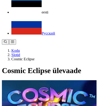
eesti
Русский
Kodu
Slotid
Cosmic Eclipse
Cosmic Eclipse ülevaade