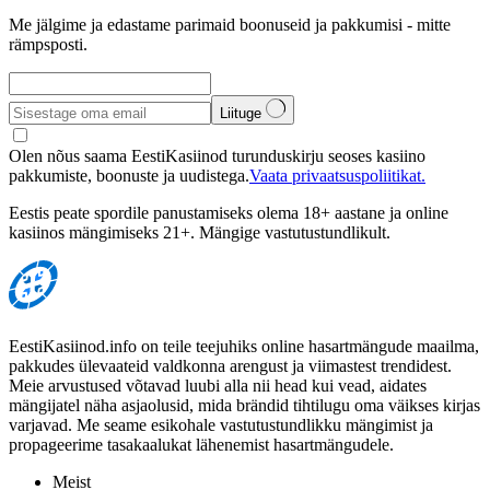
Me jälgime ja edastame parimaid boonuseid ja pakkumisi - mitte
rämpsposti.
Liituge
Olen nõus saama EestiKasiinod turunduskirju seoses kasiino
pakkumiste, boonuste ja uudistega.
Vaata privaatsuspoliitikat.
Eestis peate spordile panustamiseks olema 18+ aastane ja online
kasiinos mängimiseks 21+. Mängige vastutustundlikult.
EestiKasiinod.info on teile teejuhiks online hasartmängude maailma,
pakkudes ülevaateid valdkonna arengust ja viimastest trendidest.
Meie arvustused võtavad luubi alla nii head kui vead, aidates
mängijatel näha asjaolusid, mida brändid tihtilugu oma väikses kirjas
varjavad. Me seame esikohale vastutustundlikku mängimist ja
propageerime tasakaalukat lähenemist hasartmängudele.
Meist