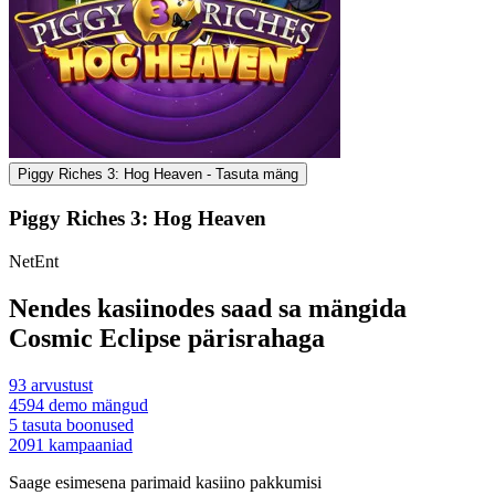
Piggy Riches 3: Hog Heaven - Tasuta mäng
Piggy Riches 3: Hog Heaven
NetEnt
Nendes kasiinodes saad sa mängida
Cosmic Eclipse pärisrahaga
93
arvustust
4594
demo mängud
5
tasuta boonused
2091
kampaaniad
Saage esimesena parimaid kasiino pakkumisi