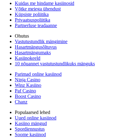
Kuidas me hindame kasiinosid
Võtke meiega ühendust
Küpsiste poliitika
Privaatsuspoliitika
Partnerluse teadaanne
Ohutus
Vastutustundlik mängimine
Hasartmängusõltuvus
Hasartmängumaks
Kasiinokeeld
10 nõuannet vastutustundlikuks mänguks
Parimad online kasiinod
Ninja Casino
Winz Kasiino
Paf Casino
Boost Casino
Chanz
Populaarsed lehed
Uued online kasiinod
Kasiino mängud
Spordiennustus
Soome kasiinod