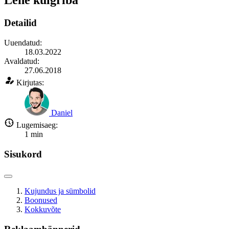
Lehe külgriba
Detailid
Uuendatud:
18.03.2022
Avaldatud:
27.06.2018
Kirjutas:
Daniel
Lugemisaeg:
1
min
Sisukord
Kujundus ja sümbolid
Boonused
Kokkuvõte