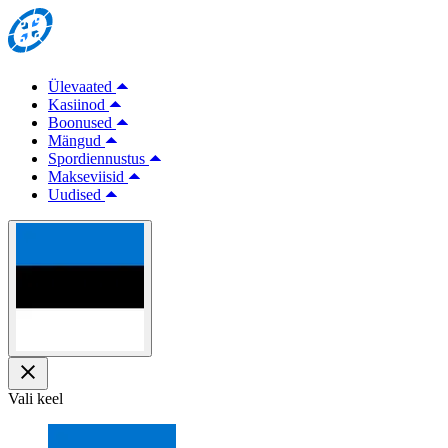
Ülevaated
Kasiinod
Boonused
Mängud
Spordiennustus
Makseviisid
Uudised
Vali keel