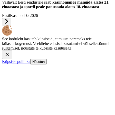
Vastavalt Eesti seadustele saab
kasiinomänge mängida alates 21.
eluaastast
ja
spordi peale panustada alates 18. eluaastast
.
EestiKasiinod © 2026
See koduleht kasutab küpsiseid, et muuta paremaks teie
külastuskogemust. Veebilehe edasisel kasutamisel või selle sõnumi
sulgemisel, nõustute te küpsiste kasutusega.
Küpsiste poliitika
Nõustun