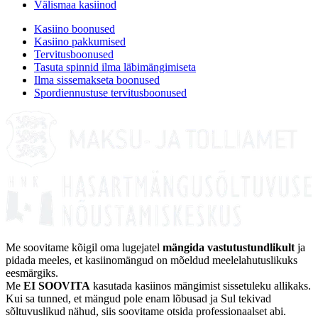
Välismaa kasiinod
Kasiino boonused
Kasiino pakkumised
Tervitusboonused
Tasuta spinnid ilma läbimängimiseta
Ilma sissemakseta boonused
Spordiennustuse tervitusboonused
Me soovitame kõigil oma lugejatel
mängida vastutustundlikult
ja
pidada meeles, et kasiinomängud on mõeldud meelelahutuslikuks
eesmärgiks.
Me
EI SOOVITA
kasutada kasiinos mängimist sissetuleku allikaks.
Kui sa tunned, et mängud pole enam lõbusad ja Sul tekivad
sõltuvuslikud nähud, siis soovitame otsida professionaalset abi.