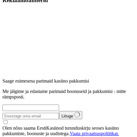
Reklaambännerid
Saage esimesena parimaid kasiino pakkumisi
Me jälgime ja edastame parimaid boonuseid ja pakkumisi - mitte
rämpsposti.
Liituge
Olen nõus saama EestiKasiinod turunduskirju seoses kasiino
pakkumiste, boonuste ja uudistega.
Vaata privaatsuspoliitikat.