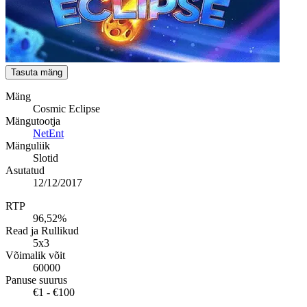
Tasuta mäng
Mäng
Cosmic Eclipse
Mängutootja
NetEnt
Mänguliik
Slotid
Asutatud
12/12/2017
RTP
96,52%
Read ja Rullikud
5x3
Võimalik võit
60000
Panuse suurus
€1 - €100