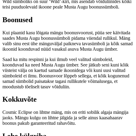
Wild sümboliks on suur ‘Wild’-kiri, mis asendab võiduliinides kõiki
teisi puuduolevaid ikoone peale Musta Augu boonussümboli.
Boonused
Kui plaanid kasu lõigata mängu boonusvoorust, püüa see käivitada
saades Musta Augu boonussümboli pidama viiendal rullikul. Mäng
valib sinu eest ühe mänguväljal paikneva tavasümboli ja kõik samad
ikoonid koonduvad nüüd vasakul asuva Musta Augu ümber.
Saad ka mitu respinni ja kui ilmub veel valitud sümboleid,
koonduvad ka need Musta Augu ümber. See jätkub seni kuni kõik
viisteist välja on kaetud samade ikoonidega või kuni uusi valitud
sümboleid ei ilmu. Boonusvoor lõppeb sellega, et kõik kogunenud
samad sümbolid paisatakse tagasi rullikutele võimalusega, et
moodustub tõeliselt tasuv võiduliin.
Kokkuvõte
Cosmic Eclipse on lihtne mäng, mis on eriti sobilik algaja mängija
jaoks. Mängu kulgu on lihtne jälgida ja selle ainus kaasahaarav
boonus pakub garanteeritud rahavõitu.