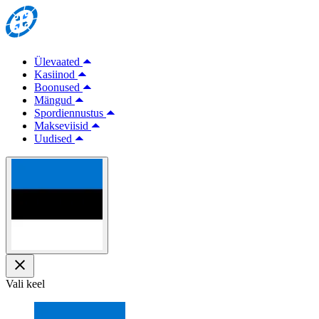
Ülevaated
Kasiinod
Boonused
Mängud
Spordiennustus
Makseviisid
Uudised
Vali keel