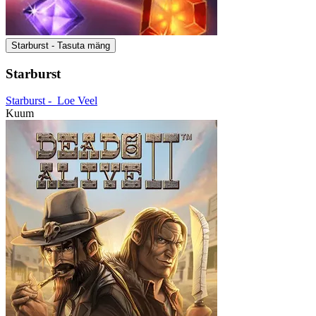
Starburst - Tasuta mäng
Starburst
Starburst -
Loe Veel
Kuum