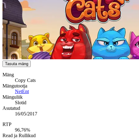
Tasuta mäng
Mäng
Copy Cats
Mängutootja
NetEnt
Mänguliik
Slotid
Asutatud
16/05/2017
RTP
96,76%
Read ja Rullikud