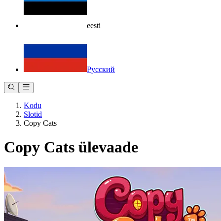
eesti
Русский
Kodu
Slotid
Copy Cats
Copy Cats ülevaade