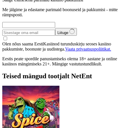
Me jälgime ja edastame parimaid boonuseid ja pakkumisi - mitte
rämpsposti.
Liituge
Olen nõus saama EestiKasiinod turunduskirju seoses kasiino
pakkumiste, boonuste ja uudistega.
Vaata privaatsuspoliitikat.
Eestis peate spordile panustamiseks olema 18+ aastane ja online
kasiinos mängimiseks 21+. Mängige vastutustundlikult.
Teised mängud tootjalt NetEnt