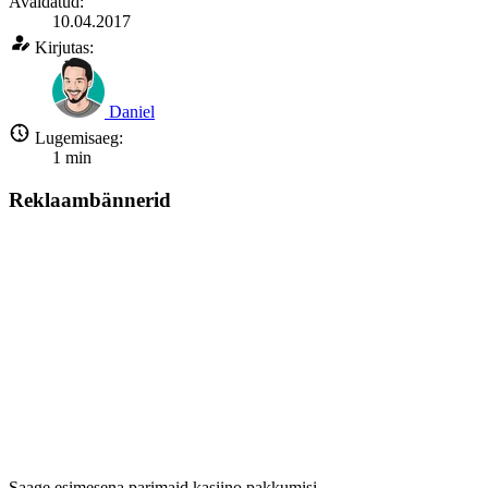
Avaldatud:
10.04.2017
Kirjutas:
Daniel
Lugemisaeg:
1
min
Reklaambännerid
Saage esimesena parimaid kasiino pakkumisi