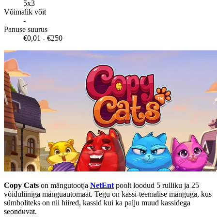
5x3
Võimalik võit
-
Panuse suurus
€0,01 - €250
Copy Cats
on mängutootja
NetEnt
poolt loodud 5 rulliku ja 25
võiduliiniga mänguautomaat. Tegu on kassi-teemalise mänguga, kus
sümboliteks on nii hiired, kassid kui ka palju muud kassidega
seonduvat.