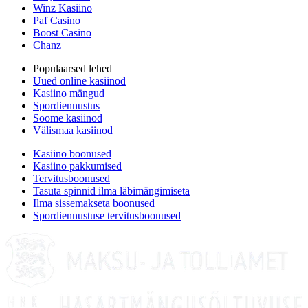
Winz Kasiino
Paf Casino
Boost Casino
Chanz
Populaarsed lehed
Uued online kasiinod
Kasiino mängud
Spordiennustus
Soome kasiinod
Välismaa kasiinod
Kasiino boonused
Kasiino pakkumised
Tervitusboonused
Tasuta spinnid ilma läbimängimiseta
Ilma sissemakseta boonused
Spordiennustuse tervitusboonused