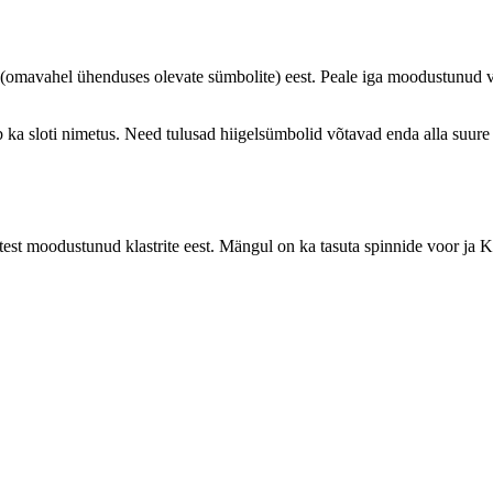
e(omavahel ühenduses olevate sümbolite) eest. Peale iga moodustunud 
b ka sloti nimetus. Need tulusad hiigelsümbolid võtavad enda alla suu
t moodustunud klastrite eest. Mängul on ka tasuta spinnide voor ja Ko