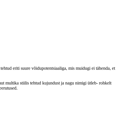
ehtud eriti suure võidupotentsiaaliga, mis muidugi ei tähenda, et
multika stiilis tehtud kujundust ja nagu nimigi ütleb- rohkelt
eerutused.