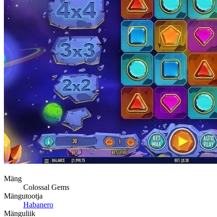
Mäng
Colossal Gems
Mängutootja
Habanero
Mänguliik