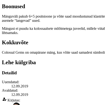
Boonused
Mänguväli pakub 6×5 positsioone ja võite saad moodustunud klastrit
asemele “langevad” uued.
Mängust ei puudu ka kolossaalsete mõõtmetega juveelid, millele viita
lihtsamaks.
Kokkuvõte
Colossal Gems on omapärane mäng, kus võite saad samadest sümbolites
Lehe külgriba
Detailid
Uuendatud:
12.09.2019
Avaldatud:
12.09.2019
Kirjutas: