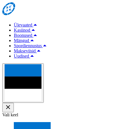
Ülevaated
Kasiinod
Boonused
Mängud
Spordiennustus
Makseviisid
Uudised
Vali keel