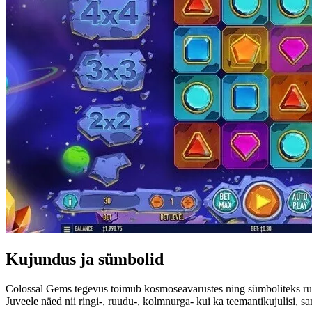
Kujundus ja sümbolid
Colossal Gems tegevus toimub kosmoseavarustes ning sümboliteks rulli
Juveele näed nii ringi-, ruudu-, kolmnurga- kui ka teemantikujulisi, s