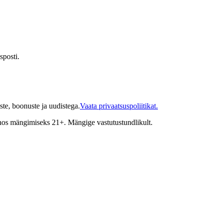
sposti.
te, boonuste ja uudistega.
Vaata privaatsuspoliitikat.
inos mängimiseks 21+. Mängige vastutustundlikult.