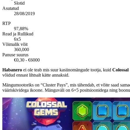
Slotid
Asutatud
28/08/2019
RTP
97,88%
Read ja Rullikud
6x5
Võimalik võit
360,000
Panuse suurus
€0,30 - €6000
Habanero
ei ole teab mis suur kasiinomängude tootja, kuid
Colossal
võidud ennast lihtsalt kätte annaksid.
Mängumootoriks on “Cluster Pays”, mis tähendab, et võite saad samade
vääriskividega ikoone. Mänguväli on 6×5 positsioonidega ning boonust