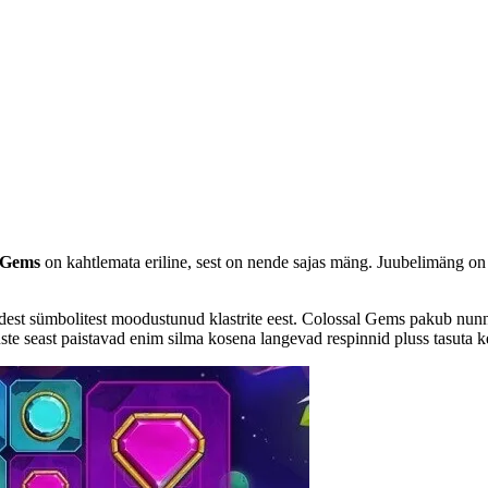
 Gems
on kahtlemata eriline, sest on nende sajas mäng. Juubelimäng on t
st sümbolitest moodustunud klastrite eest. Colossal Gems pakub nunnut 
e seast paistavad enim silma kosena langevad respinnid pluss tasuta k