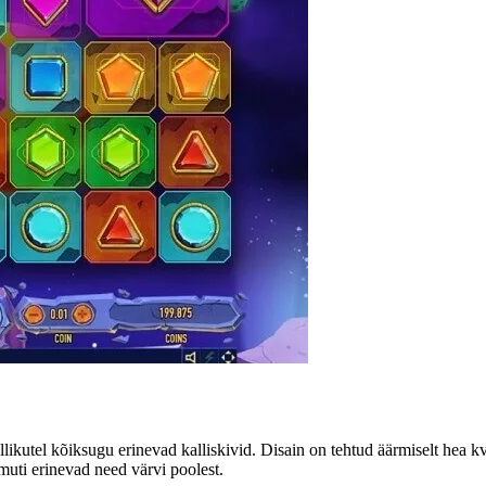
kutel kõiksugu erinevad kalliskivid. Disain on tehtud äärmiselt hea kv
amuti erinevad need värvi poolest.