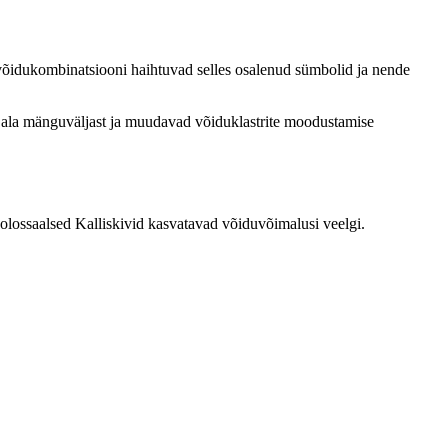
võidukombinatsiooni haihtuvad selles osalenud sümbolid ja nende
re ala mänguväljast ja muudavad võiduklastrite moodustamise
lossaalsed Kalliskivid kasvatavad võiduvõimalusi veelgi.