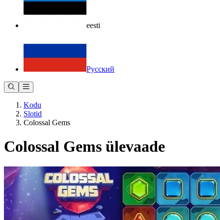
eesti
Русский
Kodu
Slotid
Colossal Gems
Colossal Gems ülevaade