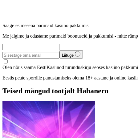
Saage esimesena parimaid kasiino pakkumisi
Me jälgime ja edastame parimaid boonuseid ja pakkumisi - mitte rämp
Liituge
Olen nõus saama EestiKasiinod turunduskirju seoses kasiino pakkumis
Eestis peate spordile panustamiseks olema 18+ aastane ja online kasi
Teised mängud tootjalt Habanero