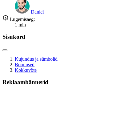
Daniel
Lugemisaeg:
1
min
Sisukord
Kujundus ja sümbolid
Boonused
Kokkuvõte
Reklaambännerid