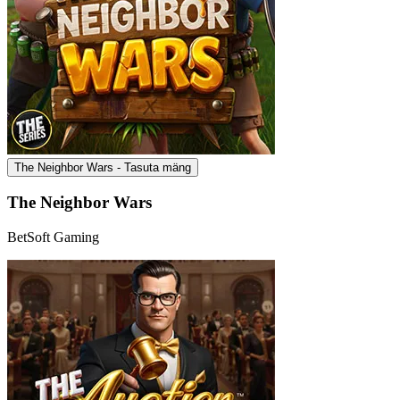
The Neighbor Wars - Tasuta mäng
The Neighbor Wars
BetSoft Gaming