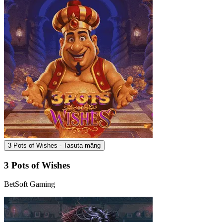
3 Pots of Wishes - Tasuta mäng
3 Pots of Wishes
BetSoft Gaming