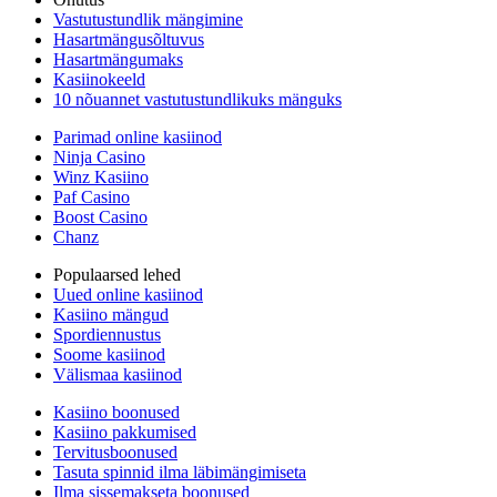
Vastutustundlik mängimine
Hasartmängusõltuvus
Hasartmängumaks
Kasiinokeeld
10 nõuannet vastutustundlikuks mänguks
Parimad online kasiinod
Ninja Casino
Winz Kasiino
Paf Casino
Boost Casino
Chanz
Populaarsed lehed
Uued online kasiinod
Kasiino mängud
Spordiennustus
Soome kasiinod
Välismaa kasiinod
Kasiino boonused
Kasiino pakkumised
Tervitusboonused
Tasuta spinnid ilma läbimängimiseta
Ilma sissemakseta boonused