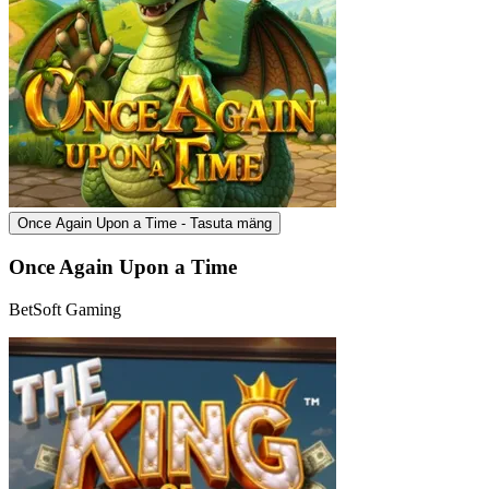
Once Again Upon a Time - Tasuta mäng
Once Again Upon a Time
BetSoft Gaming