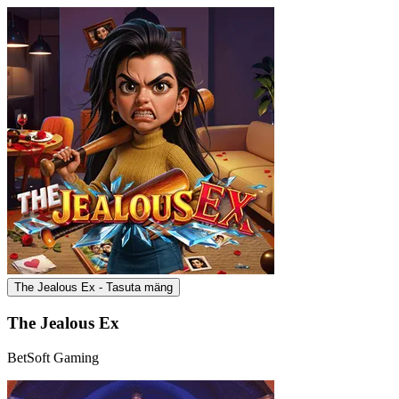
The Jealous Ex - Tasuta mäng
The Jealous Ex
BetSoft Gaming