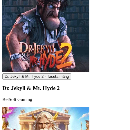
Dr. Jekyll & Mr. Hyde 2 - Tasuta mäng
Dr. Jekyll & Mr. Hyde 2
BetSoft Gaming