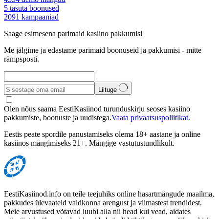
5
tasuta boonused
2091
kampaaniad
Saage esimesena parimaid kasiino pakkumisi
Me jälgime ja edastame parimaid boonuseid ja pakkumisi - mitte
rämpsposti.
Liituge
Olen nõus saama EestiKasiinod turunduskirju seoses kasiino
pakkumiste, boonuste ja uudistega.
Vaata privaatsuspoliitikat.
Eestis peate spordile panustamiseks olema 18+ aastane ja online
kasiinos mängimiseks 21+. Mängige vastutustundlikult.
EestiKasiinod.info on teile teejuhiks online hasartmängude maailma,
pakkudes ülevaateid valdkonna arengust ja viimastest trendidest.
Meie arvustused võtavad luubi alla nii head kui vead, aidates