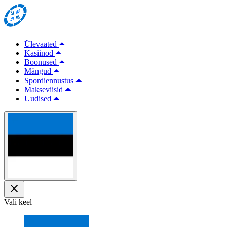
Ülevaated
Kasiinod
Boonused
Mängud
Spordiennustus
Makseviisid
Uudised
Vali keel