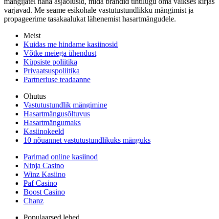
mängijatel näha asjaolusid, mida brändid tihtilugu oma väikses kirjas
varjavad. Me seame esikohale vastutustundlikku mängimist ja
propageerime tasakaalukat lähenemist hasartmängudele.
Meist
Kuidas me hindame kasiinosid
Võtke meiega ühendust
Küpsiste poliitika
Privaatsuspoliitika
Partnerluse teadaanne
Ohutus
Vastutustundlik mängimine
Hasartmängusõltuvus
Hasartmängumaks
Kasiinokeeld
10 nõuannet vastutustundlikuks mänguks
Parimad online kasiinod
Ninja Casino
Winz Kasiino
Paf Casino
Boost Casino
Chanz
Populaarsed lehed