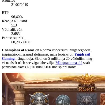
Asutatud
21/02/2019
RTP
96,40%
Read ja Rullikud
5x3
Võimalik võit
2,683
Panuse suurus
€0,20 - €100
Champions of Rome
on Rooma impeeriumi hiilgeaegadest
inspiratsiooni saanud slotimäng, mille loojaks on
Yggdrasil
Gaming
mängulooja. Slotil on 5 rullikut ja 20 võiduliini ning
visuaalselt näeb see väga lahe välja.
Mänguautomaadil
saab
panustada alates €0,20 kuni €100 ühe spinni kohta.