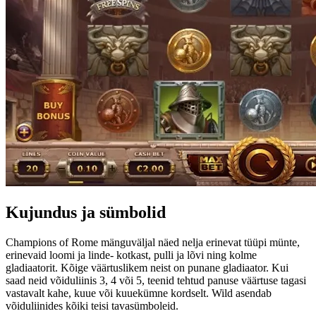
Kujundus ja sümbolid
Champions of Rome mänguväljal näed nelja erinevat tüüpi münte,
erinevaid loomi ja linde- kotkast, pulli ja lõvi ning kolme
gladiaatorit. Kõige väärtuslikem neist on punane gladiaator. Kui
saad neid võiduliinis 3, 4 või 5, teenid tehtud panuse väärtuse tagasi
vastavalt kahe, kuue või kuuekümne kordselt. Wild asendab
võiduliinides kõiki teisi tavasümboleid.