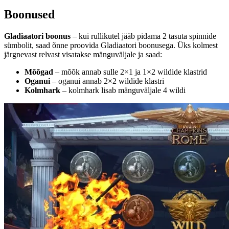
Boonused
Gladiaatori boonus
– kui rullikutel jääb pidama 2 tasuta spinnide
sümbolit, saad õnne proovida Gladiaatori boonusega. Üks kolmest
järgnevast relvast visatakse mänguväljale ja saad:
Mõõgad
– mõõk annab sulle 2×1 ja 1×2 wildide klastrid
Oganui
– oganui annab 2×2 wildide klastri
Kolmhark
– kolmhark lisab mänguväljale 4 wildi