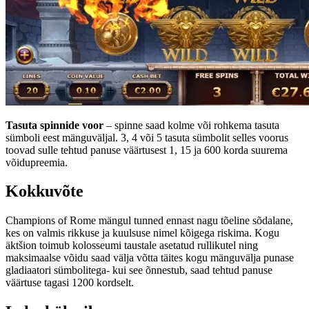
Tasuta spinnide voor
– spinne saad kolme või rohkema tasuta
sümboli eest mänguväljal. 3, 4 või 5 tasuta sümbolit selles voorus
toovad sulle tehtud panuse väärtusest 1, 15 ja 600 korda suurema
võidupreemia.
Kokkuvõte
Champions of Rome mängul tunned ennast nagu tõeline sõdalane,
kes on valmis rikkuse ja kuulsuse nimel kõigega riskima. Kogu
äktšion toimub kolosseumi taustale asetatud rullikutel ning
maksimaalse võidu saad välja võtta täites kogu mänguvälja punase
gladiaatori sümbolitega- kui see õnnestub, saad tehtud panuse
väärtuse tagasi 1200 kordselt.