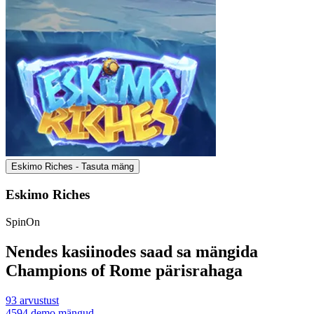
Eskimo Riches - Tasuta mäng
Eskimo Riches
SpinOn
Nendes kasiinodes saad sa mängida
Champions of Rome pärisrahaga
93
arvustust
4594
demo mängud