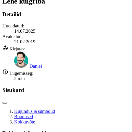
Lehe külgriba
Detailid
Uuendatud:
14.07.2025
Avaldatud:
21.02.2019
Kirjutas:
Daniel
Lugemisaeg:
2
min
Sisukord
Kujundus ja sümbolid
Boonused
Kokkuvõte