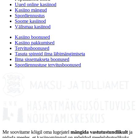
Uued online kasiinod
Kasiino mängud
Spordiennustus
Soome kasiinod
Välismaa kasiinod
Kasiino boonused
Kasiino pakkumised
Tervitusboonused
Tasuta spinnid ilma läbimängimiseta
Ilma sissemakseta boonused
Spordiennustuse tervitusboonused
Me soovitame kõigil oma lugejatel
mängida vastutustundlikult
ja
pidada meeles, et kasiinomängud on mõeldud meelelahutuslikuks