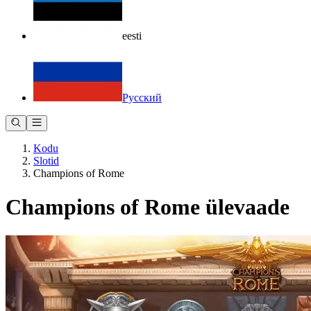
eesti
Русский
Kodu
Slotid
Champions of Rome
Champions of Rome ülevaade