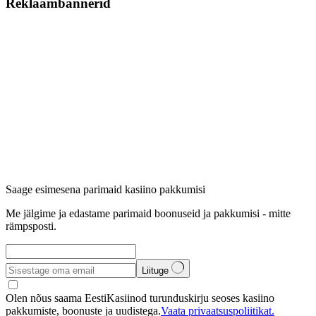
Reklaambännerid
Saage esimesena parimaid kasiino pakkumisi
Me jälgime ja edastame parimaid boonuseid ja pakkumisi - mitte
rämpsposti.
Liituge
Olen nõus saama EestiKasiinod turunduskirju seoses kasiino
pakkumiste, boonuste ja uudistega.
Vaata privaatsuspoliitikat.