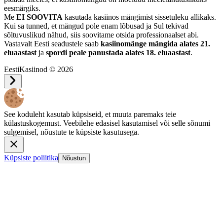
eesmärgiks.
Me
EI SOOVITA
kasutada kasiinos mängimist sissetuleku allikaks.
Kui sa tunned, et mängud pole enam lõbusad ja Sul tekivad
sõltuvuslikud nähud, siis soovitame otsida professionaalset abi.
Vastavalt Eesti seadustele saab
kasiinomänge mängida alates 21.
eluaastast
ja
spordi peale panustada alates 18. eluaastast
.
EestiKasiinod © 2026
See koduleht kasutab küpsiseid, et muuta paremaks teie
külastuskogemust. Veebilehe edasisel kasutamisel või selle sõnumi
sulgemisel, nõustute te küpsiste kasutusega.
Küpsiste poliitika
Nõustun