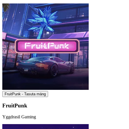
FruitPunk - Tasuta mäng
FruitPunk
Yggdrasil Gaming